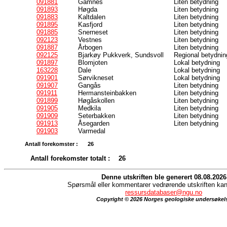
091881
Gamnes
Liten betydning
091893
Høgda
Liten betydning
091883
Kaltdalen
Liten betydning
091895
Kasfjord
Liten betydning
091885
Snerneset
Liten betydning
092123
Vestnes
Liten betydning
091887
Årbogen
Liten betydning
092125
Bjarkøy Pukkverk, Sundsvoll
Regional betydnin
091897
Blomjoten
Lokal betydning
163228
Dale
Lokal betydning
091901
Sørvikneset
Lokal betydning
091907
Gangås
Liten betydning
091911
Hermansteinbakken
Liten betydning
091899
Høgåskollen
Liten betydning
091905
Medkila
Liten betydning
091909
Seterbakken
Liten betydning
091913
Åsegarden
Liten betydning
091903
Varmedal
Antall forekomster :
26
Antall forekomster totalt :
26
Denne utskriften ble generert 08.08.2026
Spørsmål eller kommentarer vedrørende utskriften kan 
ressursdatabaser@ngu.no
Copyright © 2026 Norges geologiske undersøkel