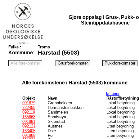
Gjøre oppslag i Grus-, Pukk- 
Steintippdatabasene
Fylke :
Troms
Harstad (5503)
Kommune:
Alle forekomstene i Harstad (5503) kommune
kriterier
Objekt
Navn
Råstoffbetydning
091879
Grønnbakken
Lokal betydning
222455
Hermansteinbakken
Lokal betydning
092119
Sandmelen
Lokal betydning
165668
Sandsøya
Lokal betydning
091891
Skjerstad
Lokal betydning
092121
Austnes
Liten betydning
163405
Dale
Liten betydning
091889
For
Liten betydning