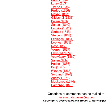
Lurøy (1834)
Træna (1835)
Rødøy (1836)
Meløy (1837)
Gildeskål (1838)
Beiarn (1839)
Saltdal (1840)
Fauske (1841)
Sørfold (1845)
Steigen (1848)
Lødingen (1851)
Evenes (1853)
Røst (1856)
Værøy (1857)
Flakstad (1859)
Vestvågøy (1860)
Vågan (1865)
Hadsel (1866)
Bø (1867)
Øksnes (1868)
Sortland (1870)
Andøy (1871)
Moskenes (1874)
Hamarøy (1875)
Questions or comments can be mailed to:
ressursdatabaser@ngu.no
Copyright © 2026 Geological Survey of Norway (N