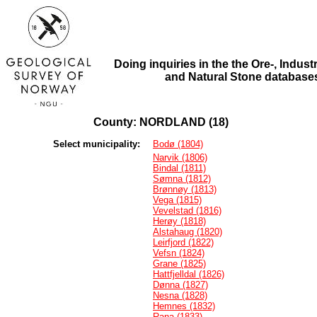
Doing inquiries in the the Ore-, Industr
and Natural Stone database
County: NORDLAND (18)
Select municipality:
Bodø (1804)
Narvik (1806)
Bindal (1811)
Sømna (1812)
Brønnøy (1813)
Vega (1815)
Vevelstad (1816)
Herøy (1818)
Alstahaug (1820)
Leirfjord (1822)
Vefsn (1824)
Grane (1825)
Hattfjelldal (1826)
Dønna (1827)
Nesna (1828)
Hemnes (1832)
Rana (1833)