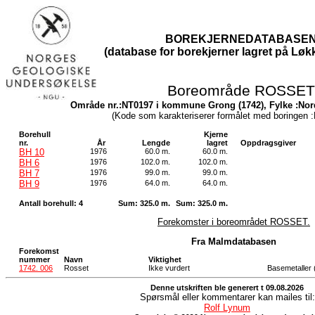
BOREKJERNEDATABASE
(database for borekjerner lagret på Løkk
Boreområde ROSSET
Område nr.:NT0197 i kommune Grong (1742), Fylke :Nord
(Kode som karakteriserer formålet med boringen
Borehull
Kjerne
nr.
År
Lengde
lagret
Oppdragsgiver
BH 10
1976
60.0 m.
60.0 m.
BH 6
1976
102.0 m.
102.0 m.
BH 7
1976
99.0 m.
99.0 m.
BH 9
1976
64.0 m.
64.0 m.
Antall borehull: 4
Sum: 325.0 m.
Sum: 325.0 m.
Forekomster i boreområdet ROSSET.
Fra Malmdatabasen
Forekomst
nummer
Navn
Viktighet
1742. 006
Rosset
Ikke vurdert
Basemetaller 
Denne utskriften ble generert t 09.08.2026
Spørsmål eller kommentarer kan mailes til:
Rolf Lynum