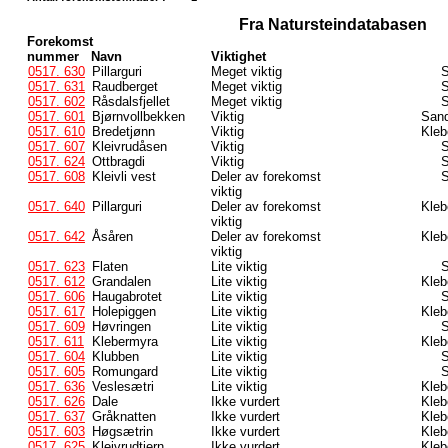
Fra Natursteindatabasen
Forekomst
nummer
Navn
Viktighet
0517. 630
Pillarguri
Meget viktig
S
0517. 631
Raudberget
Meget viktig
S
0517. 602
Råsdalsfjellet
Meget viktig
S
0517. 601
Bjørnvollbekken
Viktig
Sand
0517. 610
Bredetjønn
Viktig
Kleb
0517. 607
Kleivrudåsen
Viktig
S
0517. 624
Ottbragdi
Viktig
S
0517. 608
Kleivli vest
Deler av forekomst
S
viktig
0517. 640
Pillarguri
Deler av forekomst
Kleb
viktig
0517. 642
Åsåren
Deler av forekomst
Kleb
viktig
0517. 623
Flaten
Lite viktig
S
0517. 612
Grandalen
Lite viktig
Kleb
0517. 606
Haugabrotet
Lite viktig
S
0517. 617
Holepiggen
Lite viktig
Kleb
0517. 609
Høvringen
Lite viktig
S
0517. 611
Klebermyra
Lite viktig
Kleb
0517. 604
Klubben
Lite viktig
S
0517. 605
Romungard
Lite viktig
S
0517. 636
Veslesætri
Lite viktig
Kleb
0517. 626
Dale
Ikke vurdert
Kleb
0517. 637
Gråknatten
Ikke vurdert
Kleb
0517. 603
Høgsætrin
Ikke vurdert
Kleb
0517. 625
Kleivrudtjern
Ikke vurdert
Kleb