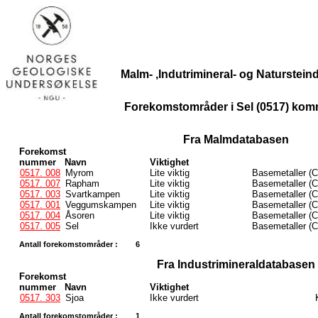
Malm- ,Indutrimineral- og Naturstei
Forekomstområder i Sel (0517) ko
Fra Malmdatabasen
Forekomst
nummer
Navn
Viktighet
0517. 008
Myrom
Lite viktig
Basemetaller (C
0517. 007
Rapham
Lite viktig
Basemetaller (C
0517. 003
Svartkampen
Lite viktig
Basemetaller (C
0517. 001
Veggumskampen
Lite viktig
Basemetaller (C
0517. 004
Åsoren
Lite viktig
Basemetaller (C
0517. 005
Sel
Ikke vurdert
Basemetaller (C
Antall forekomstområder :
6
Fra Industrimineraldatabasen
Forekomst
nummer
Navn
Viktighet
0517. 303
Sjoa
Ikke vurdert
Antall forekomstområder :
1