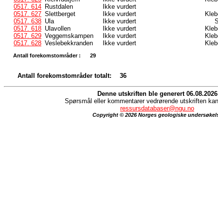
0517. 614
Rustdalen
Ikke vurdert
0517. 627
Slettberget
Ikke vurdert
Kleb
0517. 638
Ula
Ikke vurdert
S
0517. 618
Ulavollen
Ikke vurdert
Kleb
0517. 629
Veggemskampen
Ikke vurdert
Kleb
0517. 628
Veslebekkranden
Ikke vurdert
Kleb
Antall forekomstområder :
29
Antall forekomstområder totalt:
36
Denne utskriften ble generert 06.08.2026
Spørsmål eller kommentarer vedrørende utskriften kan 
ressursdatabaser@ngu.no
Copyright © 2026 Norges geologiske undersøkel