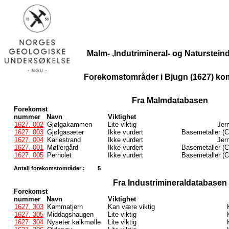
Malm- ,Indutrimineral- og Naturstei
Forekomstområder i Bjugn (1627) k
Fra Malmdatabasen
Forekomst
nummer
Navn
Viktighet
1627. 002
Gjølgakammen
Lite viktig
Jern
1627. 003
Gjølgasæter
Ikke vurdert
Basemetaller (C
1627. 004
Karlestrand
Ikke vurdert
Jern
1627. 001
Møllergård
Ikke vurdert
Basemetaller (C
1627. 005
Perholet
Ikke vurdert
Basemetaller (C
Antall forekomstområder :
5
Fra Industrimineraldatabasen
Forekomst
nummer
Navn
Viktighet
1627. 303
Kammatjern
Kan være viktig
1627. 305
Middagshaugen
Lite viktig
1627. 304
Nyseter kalkmølle
Lite viktig