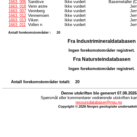
1663. 006
Sandsve
Ikke vurdert
Basemetaller (C
1663. 018
Venn østre
Ikke vurdert
Jern
1663. 007
Vennberg
Ikke vurdert
Jern
1663. 012
Vennemoen
Ikke vurdert
Jern
1663. 013
Viken
Ikke vurdert
Jern
1663. 011
Vollen n
Ikke vurdert
Jern
Antall forekomstområder :
20
Fra Industrimineraldatabasen
Ingen forekomstområder registrert.
Fra Natursteindatabasen
Ingen forekomstområder registrert.
Antall forekomstområder totalt:
20
Denne utskriften ble generert 07.08.2026
Spørsmål eller kommentarer vedrørende utskriften kan 
ressursdatabaser@ngu.no
Copyright © 2026 Norges geologiske undersøkel