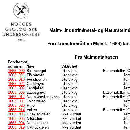
Malm- ,Indutrimineral- og Naturstei
Forekomstområder i Malvik (1663) k
Fra Malmdatabasen
Forekomst
nummer
Navn
Viktighet
1663. 009
Bjørnberget
Lite viktig
Basemetaller (C
1663. 021
Flåkåmyra
Lite viktig
Jern
1663. 010
Fosslivollen
Lite viktig
Jern
1663. 022
Gaddmyra
Lite viktig
Jern
1663. 002
Jervfjellet
Lite viktig
Jern
1663. 005
Lauvsgruva
Lite viktig
Basemetaller (C
1663. 017
Ner-bjørnstadtjønna
Lite viktig
Basemetaller (C
1663. 001
Nybrudalen
Lite viktig
Jern
1663. 020
Rate
Lite viktig
Jern
1663. 014
Vollen
Lite viktig
Basemetaller (C
1663. 003
Litlekleivdalen
Ikke vurdert
Jern
1663. 008
Nilsdalen
Ikke vurdert
Jern
1663. 004
Nonshaugen
Ikke vurdert
Jern
1663. 019
Nygruvkjølen
Ikke vurdert
Jern