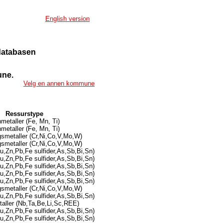
English version
ndatabasen
ne.
Velg en annen kommune
Ressurstype
metaller (Fe, Mn, Ti)
metaller (Fe, Mn, Ti)
gsmetaller (Cr,Ni,Co,V,Mo,W)
gsmetaller (Cr,Ni,Co,V,Mo,W)
u,Zn,Pb,Fe sulfider,As,Sb,Bi,Sn)
u,Zn,Pb,Fe sulfider,As,Sb,Bi,Sn)
u,Zn,Pb,Fe sulfider,As,Sb,Bi,Sn)
u,Zn,Pb,Fe sulfider,As,Sb,Bi,Sn)
u,Zn,Pb,Fe sulfider,As,Sb,Bi,Sn)
gsmetaller (Cr,Ni,Co,V,Mo,W)
u,Zn,Pb,Fe sulfider,As,Sb,Bi,Sn)
aller (Nb,Ta,Be,Li,Sc,REE)
u,Zn,Pb,Fe sulfider,As,Sb,Bi,Sn)
u,Zn,Pb,Fe sulfider,As,Sb,Bi,Sn)