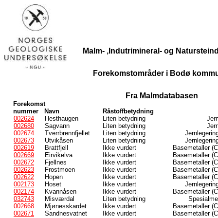
Malm- ,Indutrimineral- og Naturstei
Forekomstområder i Bodø kommu
Fra Malmdatabasen
Forekomst
nummer
Navn
Råstoffbetydning
002624
Hesthaugen
Liten betydning
Jern
002680
Sagvann
Liten betydning
Jern
002674
Tverrbrennfjellet
Liten betydning
Jernlegerin
002673
Utvikåsen
Liten betydning
Jernlegerin
002619
Brattfjell
Ikke vurdert
Basemetaller (C
002669
Eirvikelva
Ikke vurdert
Basemetaller (C
002672
Fjellnes
Ikke vurdert
Basemetaller (C
002623
Frostmoen
Ikke vurdert
Basemetaller (C
002622
Hopen
Ikke vurdert
Basemetaller (C
002173
Hoset
Ikke vurdert
Jernlegerin
002174
Kvannåsen
Ikke vurdert
Basemetaller (C
032743
Misværdal
Liten betydning
Spesialmet
002668
Mjønesskardet
Ikke vurdert
Basemetaller (C
002671
Sandnesvatnet
Ikke vurdert
Basemetaller (C