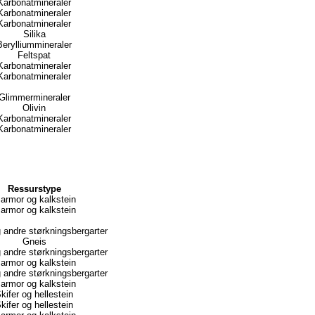
Karbonatmineraler
Karbonatmineraler
Karbonatmineraler
Silika
Berylliummineraler
Feltspat
Karbonatmineraler
Karbonatmineraler
Glimmermineraler
Olivin
Karbonatmineraler
Karbonatmineraler
Ressurstype
armor og kalkstein
armor og kalkstein
g andre størkningsbergarter
Gneis
g andre størkningsbergarter
armor og kalkstein
g andre størkningsbergarter
armor og kalkstein
kifer og hellestein
kifer og hellestein