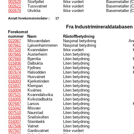
002620
Storfjellet
Ikke vurdert
Basemetaller (C
002621
Tussvatnet
Ikke vurdert
Basemetaller (C
002670
Utviklia
Ikke vurdert
Basemetaller (C
Antall forekomstområder :
17
Fra Industrimineraldatabasen
Forekomst
nummer
Navn
Råstoffbetydning
022067
Misværdalen
Nasjonal betydning
And
007661
Ljøsenhammeren
Nasjonal betydning
007520
Kvanndalen
Ikke vurdert
007665
Austerheim
Liten betydning
007660
Bjørnlia
Liten betydning
015936
Dalbukta
Liten betydning
007522
Fjellnes
Liten betydning
007674
Halsodden
Liten betydning
016002
Husvatnet
Liten betydning
016003
Kjerketinden
Liten betydning
015937
Klempan
Liten betydning
016004
Kvalnes
Liten betydning
007521
Kvanndalsvika
Liten betydning
016005
Kvikstadbukta
Liten betydning
007687
Larsos
Liten betydning
015042
Misvær
Liten betydning
007510
Naurstad
Liten betydning
016006
Sneliskolten
Liten betydning
016007
Steinbekk
Liten betydning
007506
Vatnet
Liten betydning
007507
Gardsvatnet
Ikke vurdert