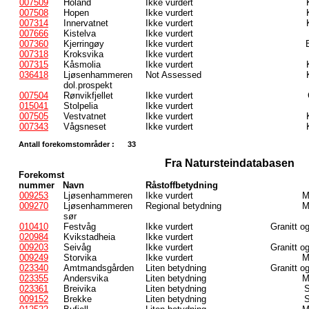
007509
Holand
Ikke vurdert
007508
Hopen
Ikke vurdert
007314
Innervatnet
Ikke vurdert
007666
Kistelva
Ikke vurdert
007360
Kjerringøy
Ikke vurdert
007318
Kroksvika
Ikke vurdert
007315
Kåsmolia
Ikke vurdert
036418
Ljøsenhammeren
Not Assessed
dol.prospekt
007504
Rønvikfjellet
Ikke vurdert
015041
Stolpelia
Ikke vurdert
007505
Vestvatnet
Ikke vurdert
007343
Vågsneset
Ikke vurdert
Antall forekomstområder :
33
Fra Natursteindatabasen
Forekomst
nummer
Navn
Råstoffbetydning
009253
Ljøsenhammeren
Ikke vurdert
M
009270
Ljøsenhammeren
Regional betydning
M
sør
010410
Festvåg
Ikke vurdert
Granitt o
020984
Kvikstadheia
Ikke vurdert
009203
Seivåg
Ikke vurdert
Granitt o
009249
Storvika
Ikke vurdert
M
023340
Amtmandsgården
Liten betydning
Granitt o
023355
Andersvika
Liten betydning
M
023361
Breivika
Liten betydning
S
009152
Brekke
Liten betydning
S