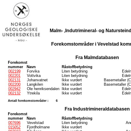
Malm- ,Indutrimineral- og Naturstei
Forekomstområder i Vevelstad kom
Fra Malmdatabasen
Forekomst
nummer
Navn
Råstoffbetydning
002199
Forvika
Liten betydning
Edelm
002201
Vottvika
Liten betydning
Edelm
002131
Johanvatnet
Ikke vurdert
Basemetaller (C
002200
Langkilen
Ikke vurdert
Basemetaller (C
002942
Ole henriksendalen
Ikke vurdert
Edelm
002132
Ytrekila
Ikke vurdert
Edelm
Antall forekomstområder :
6
Fra Industrimineraldatabasen
Forekomst
nummer
Navn
Råstoffbetydning
007696
Vevelstad
Liten betydning
And
015052
Fjordholmane
Ikke vurdert