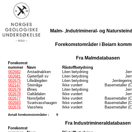
Malm- ,Indutrimineral- og Naturstei
Forekomstområder i Beiarn komm
Fra Malmdatabasen
Forekomst
nummer
Navn
Råstoffbetydning
002682
Arstadnakken
Liten betydning
Jern
002681
Gjeterfjell sv
Liten betydning
Jern
002675
Lilleålegden
Liten betydning
Jernlegerin
002147
Steinåga
Ikke vurdert
Basemetaller (C
002679
Øines
Liten betydning
Jern
002678
Galtådalen
Ikke vurdert
Jern
002677
Nonsfjellet
Ikke vurdert
Basemetaller (C
002683
Svartvasshaugen
Ikke vurdert
Basemetaller (C
002676
Vassheia
Ikke vurdert
Basemetaller (C
Antall forekomstområder :
9
Fra Industrimineraldatabasen
Forekomst