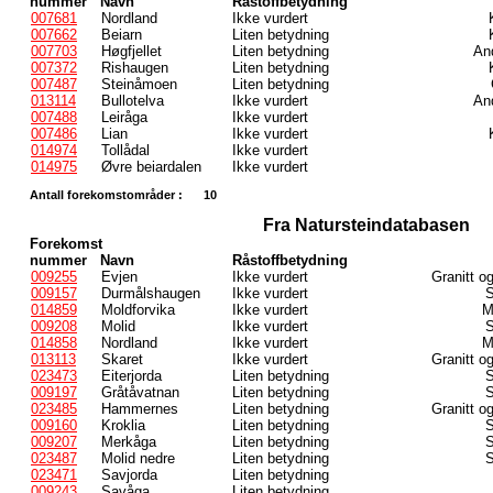
nummer
Navn
Råstoffbetydning
007681
Nordland
Ikke vurdert
007662
Beiarn
Liten betydning
007703
Høgfjellet
Liten betydning
And
007372
Rishaugen
Liten betydning
007487
Steinåmoen
Liten betydning
013114
Bullotelva
Ikke vurdert
And
007488
Leiråga
Ikke vurdert
007486
Lian
Ikke vurdert
014974
Tollådal
Ikke vurdert
014975
Øvre beiardalen
Ikke vurdert
Antall forekomstområder :
10
Fra Natursteindatabasen
Forekomst
nummer
Navn
Råstoffbetydning
009255
Evjen
Ikke vurdert
Granitt o
009157
Durmålshaugen
Ikke vurdert
S
014859
Moldforvika
Ikke vurdert
M
009208
Molid
Ikke vurdert
S
014858
Nordland
Ikke vurdert
M
013113
Skaret
Ikke vurdert
Granitt o
023473
Eiterjorda
Liten betydning
S
009197
Gråtåvatnan
Liten betydning
S
023485
Hammernes
Liten betydning
Granitt o
009160
Kroklia
Liten betydning
S
009207
Merkåga
Liten betydning
S
023487
Molid nedre
Liten betydning
S
023471
Savjorda
Liten betydning
009243
Savåga
Liten betydning