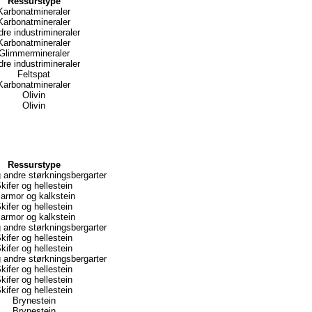
Ressurstype
Karbonatmineraler
Karbonatmineraler
re industrimineraler
Karbonatmineraler
Glimmermineraler
re industrimineraler
Feltspat
Karbonatmineraler
Olivin
Olivin
Ressurstype
g andre størkningsbergarter
kifer og hellestein
armor og kalkstein
kifer og hellestein
armor og kalkstein
g andre størkningsbergarter
kifer og hellestein
kifer og hellestein
g andre størkningsbergarter
kifer og hellestein
kifer og hellestein
kifer og hellestein
Brynestein
Brynestein