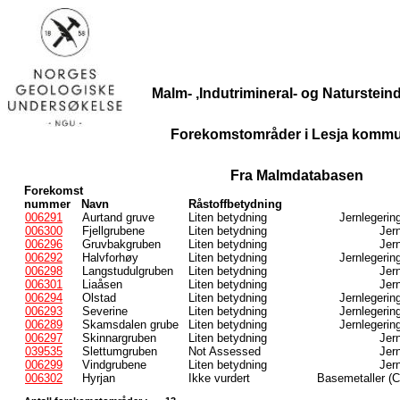
Malm- ,Indutrimineral- og Naturstei
Forekomstområder i Lesja komm
Fra Malmdatabasen
Forekomst
nummer
Navn
Råstoffbetydning
006291
Aurtand gruve
Liten betydning
Jernlegerin
006300
Fjellgrubene
Liten betydning
Jern
006296
Gruvbakgruben
Liten betydning
Jern
006292
Halvforhøy
Liten betydning
Jernlegerin
006298
Langstudulgruben
Liten betydning
Jern
006301
Liaåsen
Liten betydning
Jern
006294
Olstad
Liten betydning
Jernlegerin
006293
Severine
Liten betydning
Jernlegerin
006289
Skamsdalen grube
Liten betydning
Jernlegerin
006297
Skinnargruben
Liten betydning
Jern
039535
Slettumgruben
Not Assessed
Jern
006299
Vindgrubene
Liten betydning
Jern
006302
Hyrjan
Ikke vurdert
Basemetaller (C