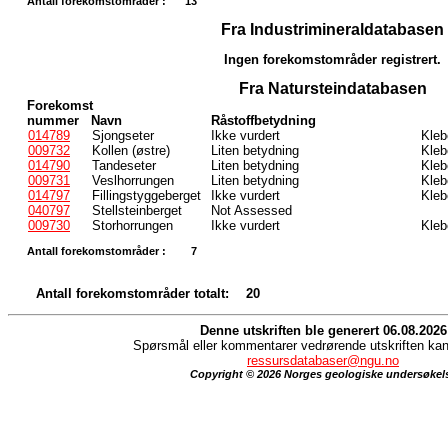
Antall forekomstområder :
13
Fra Industrimineraldatabasen
Ingen forekomstområder registrert.
Fra Natursteindatabasen
Forekomst
nummer
Navn
Råstoffbetydning
014789
Sjongseter
Ikke vurdert
Kleb
009732
Kollen (østre)
Liten betydning
Kleb
014790
Tandeseter
Liten betydning
Kleb
009731
Veslhorrungen
Liten betydning
Kleb
014797
Fillingstyggeberget
Ikke vurdert
Kleb
040797
Stellsteinberget
Not Assessed
009730
Storhorrungen
Ikke vurdert
Kleb
Antall forekomstområder :
7
Antall forekomstområder totalt:
20
Denne utskriften ble generert 06.08.2026
Spørsmål eller kommentarer vedrørende utskriften kan 
ressursdatabaser@ngu.no
Copyright © 2026 Norges geologiske undersøkel