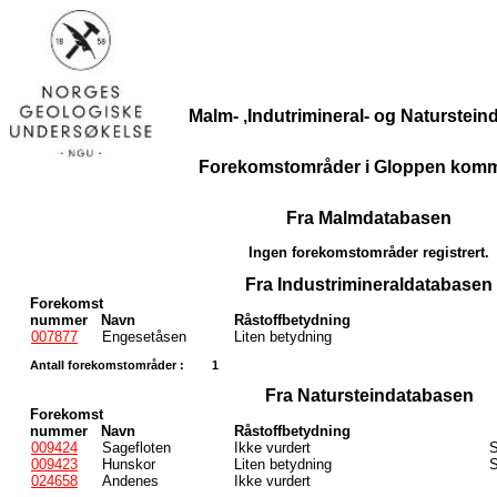
Malm- ,Indutrimineral- og Naturstei
Forekomstområder i Gloppen kom
Fra Malmdatabasen
Ingen forekomstområder registrert.
Fra Industrimineraldatabasen
Forekomst
nummer
Navn
Råstoffbetydning
007877
Engesetåsen
Liten betydning
Antall forekomstområder :
1
Fra Natursteindatabasen
Forekomst
nummer
Navn
Råstoffbetydning
009424
Sagefloten
Ikke vurdert
S
009423
Hunskor
Liten betydning
S
024658
Andenes
Ikke vurdert