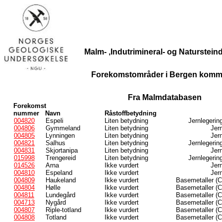
Malm- ,Indutrimineral- og Naturstei
Forekomstområder i Bergen komm
Fra Malmdatabasen
Forekomst
nummer
Navn
Råstoffbetydning
004820
Espeli
Liten betydning
Jernlegerin
004806
Gymmeland
Liten betydning
Jern
004805
Lynningen
Liten betydning
Jern
004821
Salhus
Liten betydning
Jernlegerin
004831
Skjortanipa
Liten betydning
Jern
015998
Trengereid
Liten betydning
Jernlegerin
014526
Arna
Ikke vurdert
Jern
004810
Espeland
Ikke vurdert
Jern
004809
Haukeland
Ikke vurdert
Basemetaller (C
004804
Hølle
Ikke vurdert
Basemetaller (C
004811
Lundegård
Ikke vurdert
Basemetaller (C
004713
Nygård
Ikke vurdert
Basemetaller (C
004807
Riple-totland
Ikke vurdert
Basemetaller (C
004808
Totland
Ikke vurdert
Basemetaller (C