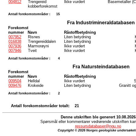
004812
Trengereid
Ikke vurdert
Basemetaller (C
kobberforekomst
Antall forekomstområder :
15
Fra Industrimineraldatabasen
Forekomst
nummer
Navn
Råstoffbetydning
007952
Risnes
Liten betydning
016838
Trengereiddalen
Liten betydning
007936
Marmorøyni
Ikke vurdert
007946
Tveit
Ikke vurdert
Antall forekomstområder :
4
Fra Natursteindatabasen
Forekomst
nummer
Navn
Råstoffbetydning
009504
Helldal
Ikke vurdert
S
009476
Krokeide
Liten betydning
Granitt o
Antall forekomstområder :
2
Antall forekomstområder totalt:
21
Denne utskriften ble generert 10.08.2026
Spørsmål eller kommentarer vedrørende utskriften kan 
ressursdatabaser@ngu.no
Copyright © 2026 Norges geologiske undersøkel