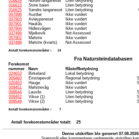
016624
Nordre langaneset
Liten betydning
016623
Store baien
Liten betydning
016625
Søndre langaneset
Liten betydning
007898
Austbø
Ikke vurdert
007903
Avløypeneset
Ikke vurdert
007901
Haukås
Ikke vurdert
007904
Hidlesvågen
Ikke vurdert
037499
Mjelkevik
Not Assessed
007902
Mølstre
Ikke vurdert
037498
Mølstre (kvarts)
Not Assessed
Antall forekomstområder :
14
Fra Natursteindatabasen
Forekomst
nummer
Navn
Råstoffbetydning
024653
Birkeland
Lokal betydning
009460
Einstapevoll
Regional betydning
S
020453
Hauge
Ikke vurdert
S
009451
Mølstrevåg
Ikke vurdert
009544
Lauvås
Liten betydning
S
009452
Vikse (1)
Liten betydning
S
009549
Vikse (2)
Liten betydning
S
Antall forekomstområder :
7
Antall forekomstområder totalt:
25
Denne utskriften ble generert 07.08.2026
Spørsmål eller kommentarer vedrørende utskriften kan 