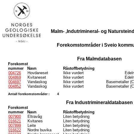
Malm- ,Indutrimineral- og Naturstei
Forekomstområder i Sveio komm
Fra Malmdatabasen
Forekomst
nummer
Navn
Råstoffbetydning
004726
Hovdaneset
Ikke vurdert
Edelm
004869
Kvitaneset
Ikke vurdert
Edelm
004697
Vandaskog
Ikke vurdert
Basemetaller (C
004852
Vandaskog
Ikke vurdert
Basemetaller (C
Antall forekomstområder :
4
Fra Industrimineraldatabasen
Forekomst
nummer
Navn
Råstoffbetydning
007900
Eltravåg
Liten betydning
016621
Kvitanes
Liten betydning
007899
Leite
Liten betydning
016622
Nordre buvika
Liten betydning