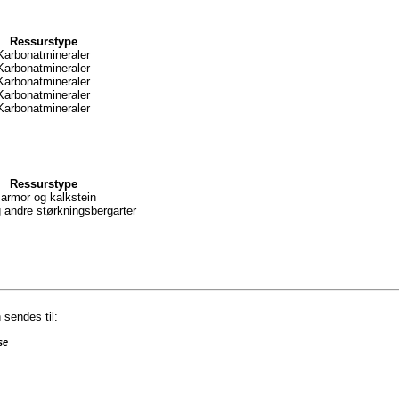
Ressurstype
Karbonatmineraler
Karbonatmineraler
Karbonatmineraler
Karbonatmineraler
Karbonatmineraler
Ressurstype
armor og kalkstein
g andre størkningsbergarter
sendes til:
se