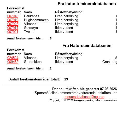
Fra Industrimineraldatabasen
Forekomst
nummer
Navn
Råstoffbetydning
007918
Haukanes
Liten betydning
007919
Huglahammaren
Liten betydning
007925
Vikanes
Liten betydning
007917
Storsøya
Ikke vurdert
007921
Tveita
Ikke vurdert
Antall forekomstområder :
5
Fra Natursteindatabasen
Forekomst
nummer
Navn
Råstoffbetydning
024824
Vikanes
Liten betydning
M
009462
Sørstokken
Ikke vurdert
Granitt o
Antall forekomstområder :
2
Antall forekomstområder totalt:
19
Denne utskriften ble generert 07.08.2026
Spørsmål eller kommentarer vedrørende utskriften kan 
ressursdatabaser@ngu.no
Copyright © 2026 Norges geologiske undersøkel