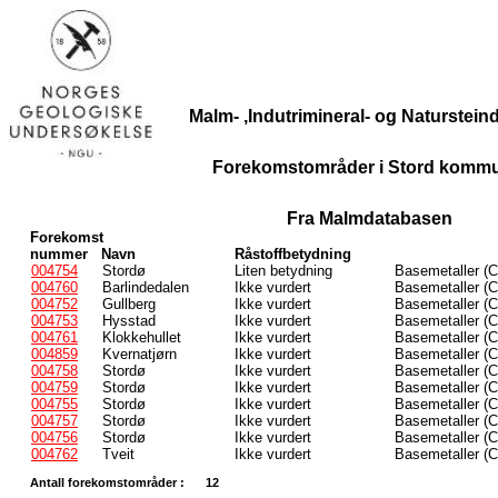
Malm- ,Indutrimineral- og Naturstei
Forekomstområder i Stord komm
Fra Malmdatabasen
Forekomst
nummer
Navn
Råstoffbetydning
004754
Stordø
Liten betydning
Basemetaller (C
004760
Barlindedalen
Ikke vurdert
Basemetaller (C
004752
Gullberg
Ikke vurdert
Basemetaller (C
004753
Hysstad
Ikke vurdert
Basemetaller (C
004761
Klokkehullet
Ikke vurdert
Basemetaller (C
004859
Kvernatjørn
Ikke vurdert
Basemetaller (C
004758
Stordø
Ikke vurdert
Basemetaller (C
004759
Stordø
Ikke vurdert
Basemetaller (C
004755
Stordø
Ikke vurdert
Basemetaller (C
004757
Stordø
Ikke vurdert
Basemetaller (C
004756
Stordø
Ikke vurdert
Basemetaller (C
004762
Tveit
Ikke vurdert
Basemetaller (C
Antall forekomstområder :
12