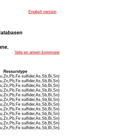
English version
ndatabasen
une.
Velg en annen kommune
Ressurstype
u,Zn,Pb,Fe sulfider,As,Sb,Bi,Sn)
u,Zn,Pb,Fe sulfider,As,Sb,Bi,Sn)
u,Zn,Pb,Fe sulfider,As,Sb,Bi,Sn)
u,Zn,Pb,Fe sulfider,As,Sb,Bi,Sn)
u,Zn,Pb,Fe sulfider,As,Sb,Bi,Sn)
u,Zn,Pb,Fe sulfider,As,Sb,Bi,Sn)
u,Zn,Pb,Fe sulfider,As,Sb,Bi,Sn)
u,Zn,Pb,Fe sulfider,As,Sb,Bi,Sn)
u,Zn,Pb,Fe sulfider,As,Sb,Bi,Sn)
u,Zn,Pb,Fe sulfider,As,Sb,Bi,Sn)
u,Zn,Pb,Fe sulfider,As,Sb,Bi,Sn)
u,Zn,Pb,Fe sulfider,As,Sb,Bi,Sn)