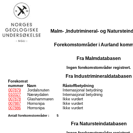
Malm- ,Indutrimineral- og Naturstei
Forekomstområder i Aurland kom
Fra Malmdatabasen
Ingen forekomstområder registrert.
Fra Industrimineraldatabasen
Forekomst
nummer
Navn
Råstoffbetydning
007879
Jordalsnuten
Internasjonal betydning
010327
Nærøydalen
Internasjonal betydning
007878
Glashammaren
Ikke vurdert
007887
Hornsnipa
Ikke vurdert
007886
Hornsnipa
Ikke vurdert
Antall forekomstområder :
5
Fra Natursteindatabasen
Ingen forekomstområder registrert.