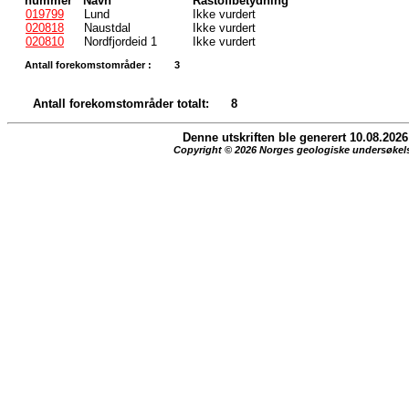
nummer
Navn
Råstoffbetydning
019799
Lund
Ikke vurdert
020818
Naustdal
Ikke vurdert
020810
Nordfjordeid 1
Ikke vurdert
Antall forekomstområder :
3
Antall forekomstområder totalt:
8
Denne utskriften ble generert 10.08.2026
Copyright © 2026 Norges geologiske undersøkel