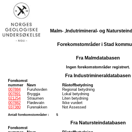
Malm- ,Indutrimineral- og Naturstei
Forekomstområder i Stad kommu
Fra Malmdatabasen
Ingen forekomstområder registrert.
Fra Industrimineraldatabasen
Forekomst
nummer
Navn
Råstoffbetydning
007884
Furuhovden
Regional betydning
007891
Bryggja
Lokal betydning
021254
Straumen
Liten betydning
007882
Flødevatn
Ikke vurdert
037380
Furenakken
Not Assessed
Antall forekomstområder :
5
Fra Natursteindatabasen
Forekomst