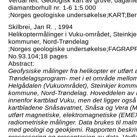
Verdal felt. Geologisk kart av gruve, daganl
diamantborhull nr. 1-6 1:5 000
;Norges geologiske undersøkelse;KART;Ber
Skilbrei, Jan R. , 1994
Helikoptermålinger i Vuku-området, Steinkje
kommuner, Nord-Trøndelag
;Norges geologiske undersøkelse;FAGRAP
No.93.104;18 pages
Abstract:
Geofysiske målinger fra helikopter er utfør
Trøndelagsprogram- met i et område mello
Helgådalen (Vukuområdet), Steinkjer komm
kommune, Nord-Trøndelag. Hoveddelen av 
innenfor kartblad Vuku, men det ligger også l
kartbladene Snåsavatnet, Snåsa og Vera (M7
utført magnetiske, elektromagnetiske (EME
radiometriske målinger. Data brukes til ma
med geologi og geokjemi. Rapporten beskri
prosessering og presentasjon av data. Vedl