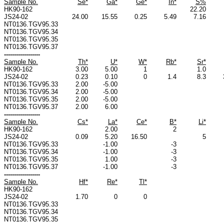
Sample No.
Se*
Ga*
Ge*
In*
S%
HK90-162
22.20
JS24-02
24.00
15.55
0.25
5.49
7.16
NT0136.TGV95.33
NT0136.TGV95.34
NT0136.TGV95.35
NT0136.TGV95.37
------------------
Sample No.
Th*
U*
W*
Rb*
Sr*
HK90-162
3.00
5.00
1
1.0
JS24-02
0.23
0.10
0
1.4
8.3
NT0136.TGV95.33
2.00
-5.00
NT0136.TGV95.34
2.00
-5.00
NT0136.TGV95.35
2.00
-5.00
NT0136.TGV95.37
2.00
6.00
------------------
Sample No.
Cs*
La*
Ce*
B*
Li*
HK90-162
2.00
2
JS24-02
0.09
5.20
16.50
5
NT0136.TGV95.33
-1.00
-3
NT0136.TGV95.34
-1.00
-3
NT0136.TGV95.35
1.00
-3
NT0136.TGV95.37
-1.00
-3
------------------
Sample No.
Hf*
Re*
Tl*
HK90-162
JS24-02
1.70
0
0
NT0136.TGV95.33
NT0136.TGV95.34
NT0136.TGV95.35