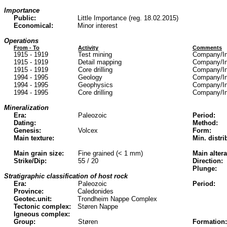
Importance
Public:
Little Importance (reg. 18.02.2015)
Economical:
Minor interest
Operations
From - To
Activity
Comments
1915 - 1919
Test mining
Company/Ins
1915 - 1919
Detail mapping
Company/Ins
1915 - 1919
Core drilling
Company/Ins
1994 - 1995
Geology
Company/In
1994 - 1995
Geophysics
Company/In
1994 - 1995
Core drilling
Company/In
Mineralization
Era:
Paleozoic
Period:
Dating:
Method:
Genesis:
Volcex
Form:
Main texture:
Min. distri
Main grain size:
Fine grained (< 1 mm)
Main altera
Strike/Dip:
55 / 20
Direction:
Plunge:
Stratigraphic classification of host rock
Era:
Paleozoic
Period:
Province:
Caledonides
Geotec.unit:
Trondheim Nappe Complex
Tectonic complex:
Støren Nappe
Igneous complex:
Group:
Støren
Formation: