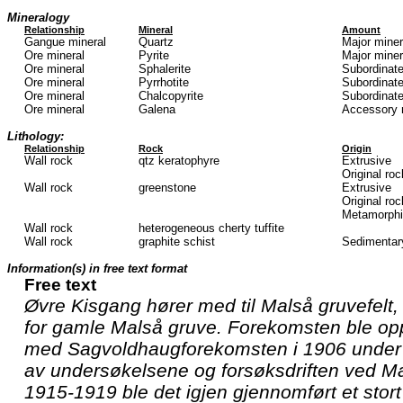
Mineralogy
Relationship
Mineral
Amount
Gangue mineral
Quartz
Major mine
Ore mineral
Pyrite
Major mine
Ore mineral
Sphalerite
Subordinate
Ore mineral
Pyrrhotite
Subordinate
Ore mineral
Chalcopyrite
Subordinate
Ore mineral
Galena
Accessory 
Lithology:
Relationship
Rock
Origin
Wall rock
qtz keratophyre
Extrusive
Original roc
Wall rock
greenstone
Extrusive
Original roc
Metamorphi
Wall rock
heterogeneous cherty tuffite
Wall rock
graphite schist
Sedimentar
Information(s) in free text format
Free text
Øvre Kisgang hører med til Malså gruvefelt,
for gamle Malså gruve. Forekomsten ble op
med Sagvoldhaugforekomsten i 1906 under
av undersøkelsene og forsøksdriften ved Ma
1915-1919 ble det igjen gjennomført et stor