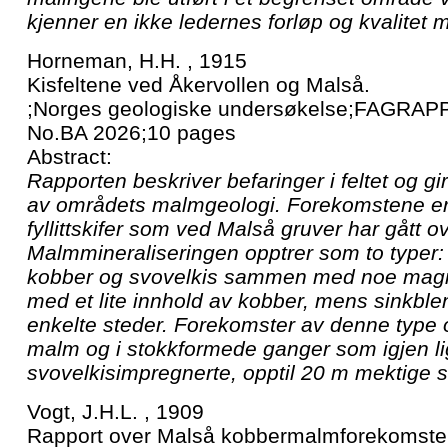
kjenner en ikke ledernes forløp og kvalitet 
Horneman, H.H. , 1915
Kisfeltene ved Åkervollen og Malså.
;Norges geologiske undersøkelse;FAGRAPP
No.BA 2026;10 pages
Abstract:
Rapporten beskriver befaringer i feltet og gi
av områdets malmgeologi. Forekomstene er k
fyllittskifer som ved Malså gruver har gått over
Malmmineraliseringen opptrer som to typer:
kobber og svovelkis sammen med noe magne
med et lite innhold av kobber, mens sinkble
enkelte steder. Forekomster av denne type
malm og i stokkformede ganger som igjen li
svovelkisimpregnerte, opptil 20 m mektige s
Vogt, J.H.L. , 1909
Rapport over Malså kobbermalmforekomste