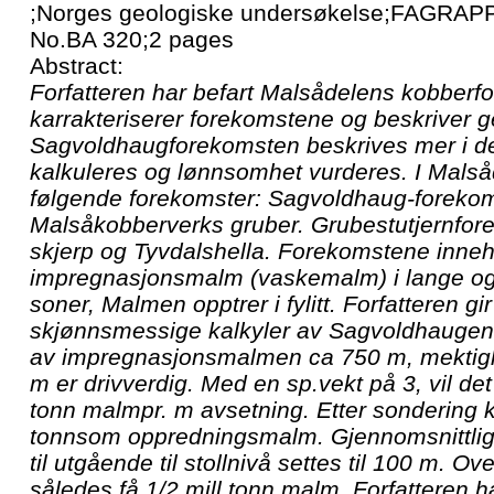
;Norges geologiske undersøkelse;FAGRAPP
No.BA 320;2 pages
Abstract:
Forfatteren har befart Malsådelens kobberf
karrakteriserer forekomstene og beskriver g
Sagvoldhaugforekomsten beskrives mer i de
kalkuleres og lønnsomhet vurderes. I Mals
følgende forekomster: Sagvoldhaug-foreko
Malsåkobberverks gruber. Grubestutjernfore
skjerp og Tyvdalshella. Forekomstene inneh
impregnasjonsmalm (vaskemalm) i lange o
soner, Malmen opptrer i fylitt. Forfatteren gi
skjønnsmessige kalkyler av Sagvoldhaugen
av impregnasjonsmalmen ca 750 m, mektigh
m er drivverdig. Med en sp.vekt på 3, vil d
tonn malmpr. m avsetning. Etter sondering
tonnsom oppredningsmalm. Gjennomsnittlig l
til utgående til stollnivå settes til 100 m. Ove
således få 1/2 mill tonn malm. Forfatteren h