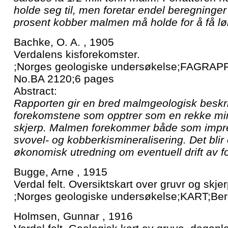
holde seg til, men foretar endel beregninge
prosent kobber malmen må holde for å få lø
Bachke, O. A. , 1905
Verdalens kisforekomster.
;Norges geologiske undersøkelse;FAGRAPP
No.BA 2120;6 pages
Abstract:
Rapporten gir en bred malmgeologisk beskr
forekomstene som opptrer som en rekke mi
skjerp. Malmen forekommer både som impr
svovel- og kobberkismineralisering. Det blir 
økonomisk utredning om eventuell drift av 
Bugge, Arne , 1915
Verdal felt. Oversiktskart over gruvr og skje
;Norges geologiske undersøkelse;KART;Ber
Holmsen, Gunnar , 1916