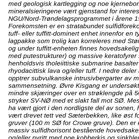
med geologisk kartlegging og noe kjerneborin
mineralsieringene vært gjenstand for interes
NGU/Nord-Trøndelagsprogrammet i årene 1
Forekomsten er en stratabundet sulfidforekom
tuff- eller tuffitt-dominert enhet innenfor e
lagpakke som trolig kan korreleres med St
og under tuffitt-enheten finnes hovedsakelig
med putestrukturer) og massive keratofyrer
henholdsvis tholeiittiske submarine basalter o
rhyodacittisk lava og/eller tuff. I nedre dele
opptrer subvulkanske intrusivbergarter av ma
sammensetning. Øvre Kisgang er undersøkt 
mindre skjæringer over en strøklengde på
stryker SV-NØ med et slakt fall mot SØ. Mest 
ha vært gjort i den nordligste del av sonen,
vært drevet tett ved Sæterbekken, like øst 
gruver (100 m SØ for Crowe gruve). Den er e
massiv sulfidhorisont bestående hovedsake
og/eller pyritt med noe kobberkis og sinkbl