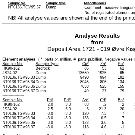
Sample No.
Sample type
Miscellanrous
NT0136.TGV95.37
Dump
Comment :massive finegraine
No. of registrated element a
NB! All analyse values are shown at the end of the printo
Analyse Results
from
Deposit Area 1721 - 019 Øvre Ki
Element analyses
( *=parts pr. million, #=parts pr.billion, Negative value
Sample No.
Sample Type
Cu*
Zn*
Pb*
HK90-162
Bedrock
86
53
61
JS24-02
Dump
13650
1925
65
NT0136.TGV95.33
Dump
9490
994
182
NT0136.TGV95.34
Dump
8045
806
134
NT0136.TGV95.35
Dump
7633
525
155
NT0136.TGV95.37
Dump
49
27
79
------------------
Sample No.
Pt#
Pd#
As*
Cd*
Ba*
HK90-162
2.0
3.0
83
.2
2
JS24-02
2.5
5.0
5
21.3
20
NT0136.TGV95.33
-3.0
-3.0
120
7.3
7
NT0136.TGV95.34
-3.0
-3.0
133
6.5
7
NT0136.TGV95.35
-3.0
-3.0
122
3.6
5
NT0136.TGV95.37
-3.0
-3.0
118
4.6
-1
------------------