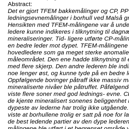
Abstract:
Det er gjort TFEM bakkemålinger og CP, PP
ledningsevnemålinger i borhull ved Malså gr
Hensikten med TFEM-målingene var å und
ledere kunne indikeres i tilknytning til dagn
mineraliseringer. Tid- ligere utførte CP-mål
en bedre leder mot dypet. TFEM-målingene i
hovedledere som ga meget sterke anomalier
måleområdet. Den ene hadde tilknytning til
med flere skjerp. Den andre lederen ble ind
noe lenger øst, og kunne tyde på en bedre l
Oppfølgende boringer påtraff ikke massiv m
mineraliserte nivåer ble påtruffet. Påfølgen
viste flere soner med god lednings- evne. 
de kjente mineralisert sonenes beliggenhet 
dypeste av lederne har trolig ikke utgåend
viste at borhullene trolig er satt på noe for la
de best ledende partier av den dype lederen
målingene ble utført i et begrenset område