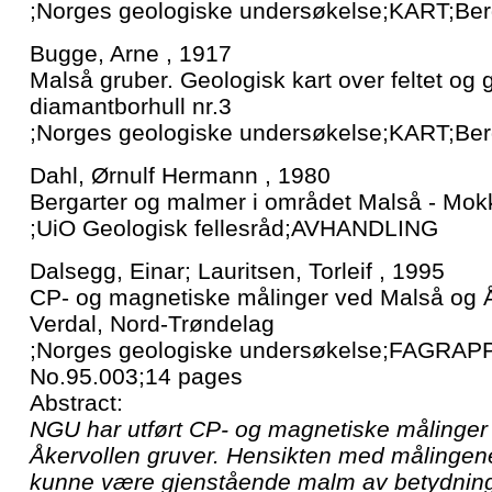
;Norges geologiske undersøkelse;KART;Ber
Bugge, Arne , 1917
Malså gruber. Geologisk kart over feltet og g
diamantborhull nr.3
;Norges geologiske undersøkelse;KART;Ber
Dahl, Ørnulf Hermann , 1980
Bergarter og malmer i området Malså - Mok
;UiO Geologisk fellesråd;AVHANDLING
Dalsegg, Einar; Lauritsen, Torleif , 1995
CP- og magnetiske målinger ved Malså og Å
Verdal, Nord-Trøndelag
;Norges geologiske undersøkelse;FAGRAP
No.95.003;14 pages
Abstract:
NGU har utført CP- og magnetiske målinger
Åkervollen gruver. Hensikten med målingen
kunne være gjenstående malm av betydning 