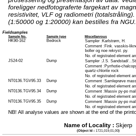
foreligger nedfotograferte fargekart av magnet
resistivitet, VLF og radiometri (totalstråling).
(1:50000 og 1:20000) kan bestilles fra NGU.
Fieldsamples
Sample No.
Sample type
Miscellanrous
HK90-162
Bedrock
Sampler :Karlstrøm, H.
Comment :Fink. vasskis-lik
boller og noe rekryst. py.
No. of registrated element a
JS24-02
Dump
Sampler :J.S. Sandstad/...S
Comment :Pyrrhotie-chalcopyr
quartz-chlorite rock
No. of registrated element a
NT0136.TGV95.33
Dump
Comment :Samleprøve massi
No. of registrated element a
NT0136.TGV95.34
Dump
Comment :Massiv py-po ma
No. of registrated element a
NT0136.TGV95.35
Dump
Comment :Massiv py-po ma
No. of registrated element a
NB! All analyse values are shown at the end of the printo
Name of Locality :
Skjerp
(Object Id :
1721,019,01,00
)