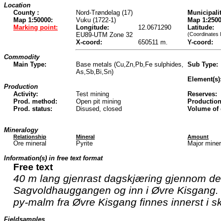
Location
County :
Nord-Trøndelag (17)
Municipalit
Map 1:50000:
Vuku (1722-1)
Map 1:2500
Marking point:
Longitude:
12.0671290
Latitude:
EU89-UTM Zone 32
(Coordinates 
X-coord:
650511 m.
Y-coord:
Commodity
Main Type:
Base metals (Cu,Zn,Pb,Fe sulphides,
Sub Type:
As,Sb,Bi,Sn)
Element(s)
Production
Activity:
Test mining
Reserves:
Prod. method:
Open pit mining
Production
Prod. status:
Disused, closed
Volume of
Mineralogy
Relationship
Mineral
Amount
Ore mineral
Pyrite
Major mine
Information(s) in free text format
Free text
40 m lang gjenrast dagskjæring gjennom de
Sagvoldhauggangen og inn i Øvre Kisgang.
py-malm fra Øvre Kisgang finnes innerst i s
Fieldsamples