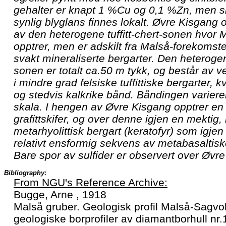
gehalter er knapt 1 %Cu og 0,1 %Zn, men si
synlig blyglans finnes lokalt. Øvre Kisgang o
av den heterogene tuffitt-chert-sonen hvor 
opptrer, men er adskilt fra Malså-forekoms
svakt mineraliserte bergarter. Den heterogene
sonen er totalt ca.50 m tykk, og består av 
i mindre grad felsiske tuffittiske bergarter, k
og stedvis kalkrike bånd. Båndingen variere
skala. I hengen av Øvre Kisgang opptrer en 
grafittskifer, og over denne igjen en mektig,
metarhyolittisk bergart (keratofyr) som igje
relativt ensformig sekvens av metabasaltisk
Bare spor av sulfider er observert over Øvr
Bibliography:
From NGU's Reference Archive:
Bugge, Arne , 1918
Malså gruber. Geologisk profil Malså-Sagvo
geologiske borprofiler av diamantborhull nr.