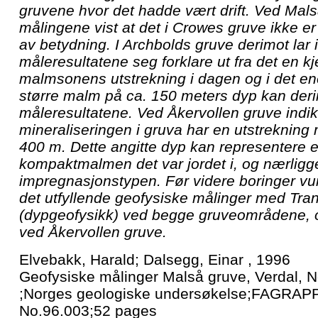
gruvene hvor det hadde vært drift. Ved Mal
målingene vist at det i Crowes gruve ikke 
av betydning. I Archbolds gruve derimot lar 
måleresultatene seg forklare ut fra det en k
malmsonens utstrekning i dagen og i det ene
større malm på ca. 150 meters dyp kan deri
måleresultatene. Ved Åkervollen gruve indi
mineraliseringen i gruva har en utstrekning
400 m. Dette angitte dyp kan representere 
kompaktmalmen det var jordet i, og nærlig
impregnasjonstypen. Før videre boringer vu
det utfyllende geofysiske målinger med Tra
(dypgeofysikk) ved begge gruveområdene, o
ved Åkervollen gruve.
Elvebakk, Harald; Dalsegg, Einar , 1996
Geofysiske målinger Malså gruve, Verdal, 
;Norges geologiske undersøkelse;FAGRAP
No.96.003;52 pages