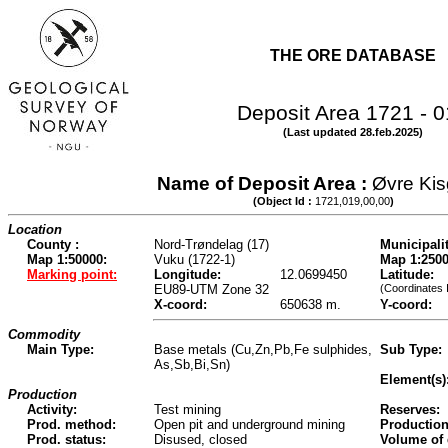
THE ORE DATABASE
Deposit Area 1721 - 
(Last updated 28.feb.2025)
Name of Deposit Area :
Øvre Ki
(Object Id :
1721,019,00,00
)
Location
County :
Nord-Trøndelag (17)
Municipalit
Map 1:50000:
Vuku (1722-1)
Map 1:2500
Marking point:
Longitude:
12.0699450
Latitude:
EU89-UTM Zone 32
(Coordinates 
X-coord:
650638 m.
Y-coord:
Commodity
Main Type:
Base metals (Cu,Zn,Pb,Fe sulphides,
Sub Type:
As,Sb,Bi,Sn)
Element(s)
Production
Activity:
Test mining
Reserves:
Prod. method:
Open pit and underground mining
Production
Prod. status:
Disused, closed
Volume of