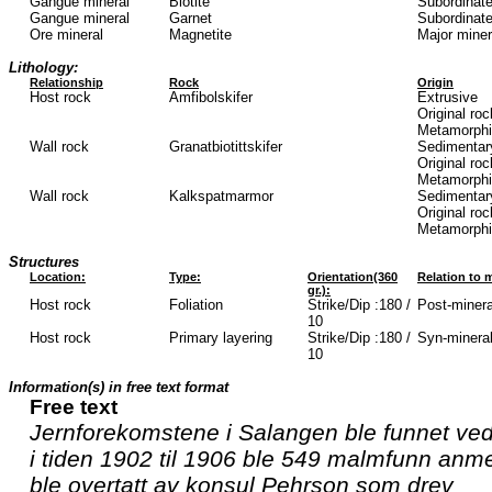
Gangue mineral
Biotite
Subordinate
Gangue mineral
Garnet
Subordinate
Ore mineral
Magnetite
Major mine
Lithology:
Relationship
Rock
Origin
Host rock
Amfibolskifer
Extrusive
Original roc
Metamorphic
Wall rock
Granatbiotittskifer
Sedimentar
Original ro
Metamorphic
Wall rock
Kalkspatmarmor
Sedimentar
Original ro
Metamorphic
Structures
Location:
Type:
Orientation(360
Relation to m
gr.):
Host rock
Foliation
Strike/Dip :180 /
Post-mineral
10
Host rock
Primary layering
Strike/Dip :180 /
Syn-minerali
10
Information(s) in free text format
Free text
Jernforekomstene i Salangen ble funnet ved
i tiden 1902 til 1906 ble 549 malmfunn anme
ble overtatt av konsul Pehrson som drev