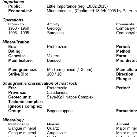
Importance
Public:
Little Importance (reg. 18.02.2015)
Economical:
Minor interest , (Confirmed 18.feb.2005 by Peter Ih
Operations
From - To
Activity
Comments
1960 - 1960
Geology
Company/In
1995 - 1995
Sampling
Company/In
Mineralization
Era:
Proterozoic
Period:
Dating:
Method:
Genesis:
Volcex
Form:
Main texture:
Banded
Min. distri
Main grain size:
Medium grained (1-3 mm)
Main altera
Strike/Dip:
180 / 10
Direction:
Plunge:
Stratigraphic classification of host rock
Era:
Proterozoic
Period:
Province:
Caledonides
Geotec.unit:
Seve-Køli Nappe Complex
Tectonic complex:
Igneous complex:
Group:
Bogengruppen
Formation:
Mineralogy
Relationship
Mineral
Amount
Gangue mineral
Quartz
Major mine
Gangue mineral
Amphibole
Major mine