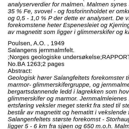
analyserverdier for malmen. Malmen synes å
35 % Fe, svovel - og fosforinnholdet er omkr
og 0,5 - 1,0 % P der dette er analysert. De v
forekomstene heter Espenesleiet og Kjerri
av magnetitt som ligger i glimmerskifer og k
Poulsen, A.O. , 1949
Salangens jernmalmfelt.
;Norges geologiske undersøkelse;RAPPORT;
No.BA 1263;2 pages
Abstract:
Geologisk hører Salangfeltets forekomster t
marmor- glimmerskifergruppe, og jernmalm
bergartsdannende ledd i lagrekken som hov
glimmerskifer og marmor. Jernmalmleienes 
ertsføring veksler meget sterkt fra sted til 
består av magnetitt og hematitt i vekslende 
Salangenfeltets største forekomst - Storha
ligger 5 - 6 km fra sjøen og 650 m.o.h. Mal