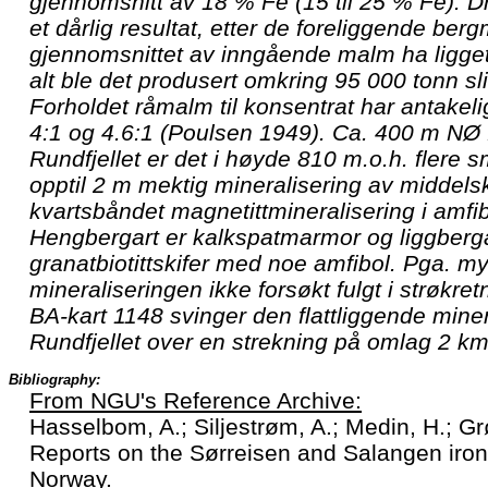
gjennomsnitt av 18 % Fe (15 til 25 % Fe). D
et dårlig resultat, etter de foreliggende be
gjennomsnittet av inngående malm ha ligget
alt ble det produsert omkring 95 000 tonn sli
Forholdet råmalm til konsentrat har antakeli
4:1 og 4.6:1 (Poulsen 1949). Ca. 400 m NØ 
Rundfjellet er det i høyde 810 m.o.h. flere 
opptil 2 m mektig mineralisering av middels
kvartsbåndet magnetittmineralisering i amfib
Hengbergart er kalkspatmarmor og liggberga
granatbiotittskifer med noe amfibol. Pga. m
mineraliseringen ikke forsøkt fulgt i strøkret
BA-kart 1148 svinger den flattliggende mine
Rundfjellet over en strekning på omlag 2 km
Bibliography:
From NGU's Reference Archive:
Hasselbom, A.; Siljestrøm, A.; Medin, H.; Gr
Reports on the Sørreisen and Salangen iron
Norway.