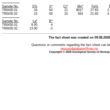
------------------
Sample No.
S%
V*
Cr*
Mn*
Fe%
TR0430.01
.16
54
21
8017
27.83
2
TR0430.02
.15
59
24
564
21.60
4
------------------
Sample No.
La*
B*
TR0430.01
9.00
4
TR0430.02
13.00
-3
The fact sheet was created on 09.08.202
Questions or comments regarding the fact sheet can be
ressursdatabaser@ngu.no
Copyright © 2026 Geological Survey of Norway