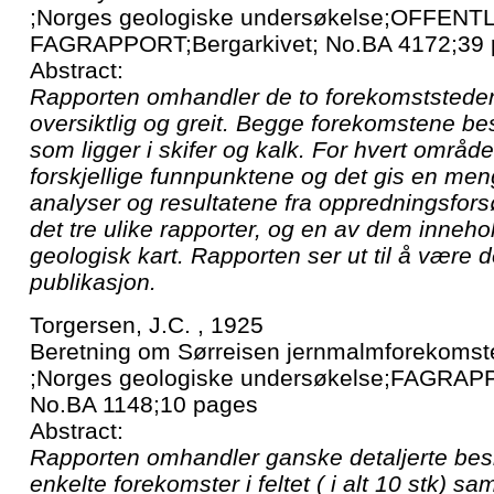
;Norges geologiske undersøkelse;OFFEN
FAGRAPPORT;Bergarkivet; No.BA 4172;39
Abstract:
Rapporten omhandler de to forekomststede
oversiktlig og greit. Begge forekomstene be
som ligger i skifer og kalk. For hvert områd
forskjellige funnpunktene og det gis en me
analyser og resultatene fra oppredningsfors
det tre ulike rapporter, og en av dem innehold
geologisk kart. Rapporten ser ut til å være d
publikasjon.
Torgersen, J.C. , 1925
Beretning om Sørreisen jernmalmforekomste
;Norges geologiske undersøkelse;FAGRAPP
No.BA 1148;10 pages
Abstract:
Rapporten omhandler ganske detaljerte besk
enkelte forekomster i feltet ( i alt 10 stk) sa