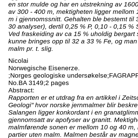
en stor mulde og har en utstrekning av 16
av 300 - 400 m, mektigheten ligger mellom
m i gjennomssnitt. Gehalten ble bestemt til 3
30 analyser), dertil 0,25 % P, 0,10 - 0,15 %
Ved fraskeiding av ca 15 % uholdig bergart
kunne bringes opp til 32 a 33 % Fe, og man 
malm pr. t. slig.
Nicolai
Norwegische Eisenerze.
;Norges geologiske undersøkelse;FAGRAPP
No.BA 3149;2 pages
Abstract:
Rapporten er et utdrag fra en artikkel i Zeitsc
Geologi" hvor norske jernmalmer blir beskr
Salangen ligger konkordant i en granatglimm
gjennomsatt av apofyser av granitt. Mektig
malmførende sonen er mellom 10 og 40 m, m
partier uten malm. Malmen består av magne