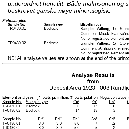
underordnet henatitt. Både malmsonen og si
beskrevet ganske nøye mineralogisk.
Fieldsamples
Sample No.
Sample type
Miscellanrous
TR0430.01
Bedrock
Sampler :Wilberg, R./...Stor
Comment :Middk. kvartsbån
No. of registrated element a
TR0430.02
Bedrock
Sampler :Wilberg, R./...Stor
Comment :Amfibolskifer me
No. of registrated element a
NB! All analyse values are shown at the end of the printo
Analyse Results
from
Deposit Area 1923 - 008 Rundfje
Element analyses
( *=parts pr. million, #=parts pr.billion, Negative value
Sample No.
Sample Type
Cu*
Zn*
Pb*
C
TR0430.01
Bedrock
6
13
6
TR0430.02
Bedrock
14
13
-3
------------------
Sample No.
Pt#
Pd#
Rh#
As*
Cd*
B
TR0430.01
-3.0
-3.0
-5.0
7
-.2
TR0430.02
-3.0
-3.0
-5.0
5
-.2