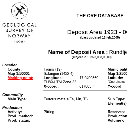
THE ORE DATABASE
Deposit Area 1923 - 
(Last updated 18.feb.2005)
Name of Deposit Area :
Rundfje
(Object Id :
1923,008,00,00
)
Location
County :
Troms (19)
Municipalit
Map 1:50000:
Salangen (1432-4)
Map 1:2500
Marking point:
Longitude:
17.9409860
Latitude:
EU89-UTM Zone 33
(Coordinates 
X-coord:
617883 m.
Y-coord:
Commodity
Main Type:
Ferrous metals(Fe, Mn, Ti)
Sub Type:
Element(s)
Production
Activity:
Pitting
Reserves:
Prod. method:
Production
Prod. status:
Volume of