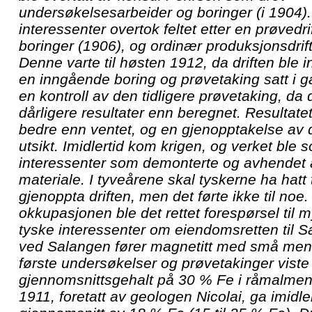
undersøkelsesarbeider og boringer (i 1904)
interessenter overtok feltet etter en prøvedri
boringer (1906), og ordinær produksjonsdrif
Denne varte til høsten 1912, da driften ble in
en inngående boring og prøvetaking satt i 
en kontroll av den tidligere prøvetaking, da d
dårligere resultater enn beregnet. Resultat
bedre enn ventet, og en gjenopptakelse av dri
utsikt. Imidlertid kom krigen, og verket ble so
interessenter som demonterte og avhendet 
materiale. I tyveårene skal tyskerne ha hatt t
gjenoppta driften, men det førte ikke til noe
okkupasjonen ble det rettet forespørsel til 
tyske interessenter om eiendomsretten til S
ved Salangen fører magnetitt med små men
første undersøkelser og prøvetakinger viste
gjennomsnittsgehalt på 30 % Fe i råmalmen.
1911, foretatt av geologen Nicolai, ga imidle