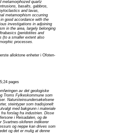
and metamorphozed quartz
intrusions, basalts, gabbros,
 pytoclastics and lavas,
onal metamorphism occurring
 in good accordance with the
ious investigations in adjoining
sm in the area, largely belonging
trabasics (peridotites and
es (to a smaller extent also
amorphic processes.
erste alloktone enheter i Ofoten-
5;24 pages
nomføringen av det geologiske
GU og Troms Fylkeskommune som
urser. Natursteinsundersøkelsene
ter, steintyper som tradisjonelt
 utvalgt med bakgrunn i materiale
fra forslag fra industrien. Disse
ifersone i Reisadalen, og de
 Svartnes-skiferen indikerer
 ressurs og neppe kan drives som
kedet og det er mulig at denne