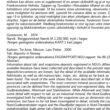
skiferen kan drives som et supplement til en annen skiferdrift og gi et nytt
Forekomstene Holmbo, Sappen og Tjuvdalen i Reisadalen tilhører en skif
forholdsvis stort potensiale. Ut fra sonens store utstrekning, observerte 
være muligheter for lønnsom drift, spesielt for veinære deler av sonen. 
opp i 9 m tykkelse, og total mektighet kan økes ytterligere dersom den m
utnyttes. Ingen av de befart ultramafiske forekomstene, forutenom Grun
egnet for natursteinsdrift. Rødberg-forekomsten er stor og kan virke int
ugunstig og blokkstørrelsen synes utilstrekkelig i forhold til forventet pri
Gustavson, M. , 1974
Narvik. Berggrunnskart Narvik M 1:250 000; trykt i farger;
;Norges geologiske undersøkelse;KART;1 kart pages
Karlsen, Tor Arne; Nilsson, Lars Petter , 2000
Talc deposits in Norway
;Norges geologiske undersøkelse;FAGRAPPORT;NGU-rapport; No.99.13
Abstract:
Information about talc and soapstone deposits registered in NGU's diffe
available literature have been collected and described in the present rep
deposits/occurrences are known, but the detail of the available informati
field-books as well as old manuscripts, maps, etc. dating as far back as 
been found. The result of the work shows that most described talc in Norw
associated with serpentinites. The most common mineral association is ta
provinces can be defined from the registered and non-registered data, t
Gudbrandsdalen, Altermark and Stølsheimen. While Altermark and Støls
some detail with respect to talc as an industrial mineral, the Nord-Gudb
investigated both for milling talc and for soapstone use as dimension sto
extensive, but have so far not been investigated in detail, include the L
Nord-Gudbrandsdalen region and the Raudfjellet deposit in Nord-Trøndela
metakomatiites (pale green talc-chlorite rocks) of the southern part of t