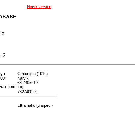
Norsk versjon
TABASE
12
a 2
y :
Gratangen (1919)
00:
Narvik
68.7405910
 NOT confirmed)
7627400 m.
Ultramafic (unspec.)