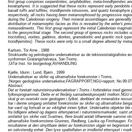
first group comprises serpentinites, amphibolites, meta-trondhjemites 
keratophyres. It is suggested that these rocks represent early peridotite 
basalt tuffs and tuffites, trondhjemite intrusives, and quartz keratophyre
respectively, all rocks having been metamorphosed by progressive regi
during the Caledonian orogeny. Their mineral assemblages are generallly
distribution of metamorphic facies as this is revealed by the writer's prev
metasediments. This first group represent the initial Caledonian magmati
to the geosynclinal stage. The second group of igneous rocks includes ul
troctolites), norites, gabbros, diorites, granodioritic and granitic rock typ
trondhjemites). These rocks were only to a small degree altered by met
Karlsen, Tor Arne , 1988
Strukturelle og petrologiske undersøkelser av de tektonostratigrafiske øv
synformen Gratangshalvøya, Sør-Troms.
;UiTø Inst. for bio/geologi;AVHANDLING
Kjølle, Idunn ; Lund, Bjørn , 1999
Undersøkelser av skifer og ultramafiske forekomster i Troms.
;Norges geologiske undersøkelse;FAGRAPPORT;NGU-rapport; No.99.07
Abstract:
Det er foretatt natursteinsundersøkelser i Troms i forbindelse med gjen
fylkesprogrammet. Dette er et flerårig samarbeidsprosjekt mellom N
skal gi en oversikt over geologien i fylket, deriblant de mineralske ress
har i denne omgang omfattet forekomster av skifer og ultramafiske bergar
har vært og fortsatt er av viktighet innen fylket. Undersøkte objekter ble
fra tidligere arbeid og dagens etterspørsel i natursteinsmarkedet, samt ut 
omfattet lys skifer ved Svartnes, flere brudd antatt tilhørende samme sk
ultramafiske forekomstene Grunnes, Rødberg, Lavika og Finnhaugen. For
resultatene at den utnyttbare delen av forekomsten utgjør en begrenset
en selvstendig enhet. Den lyse spalteflaten er imidlertid etterspurt i mar