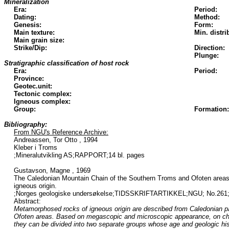
Mineralization
Era:
Period:
Dating:
Method:
Genesis:
Form:
Main texture:
Min. distri
Main grain size:
Strike/Dip:
Direction:
Plunge:
Stratigraphic classification of host rock
Era:
Period:
Province:
Geotec.unit:
Tectonic complex:
Igneous complex:
Group:
Formation:
Bibliography:
From NGU's Reference Archive:
Andreassen, Tor Otto , 1994
Kleber i Troms
;Mineralutvikling AS;RAPPORT;14 bl. pages
Gustavson, Magne , 1969
The Caledonian Mountain Chain of the Southern Troms and Ofoten areas. 
igneous origin.
;Norges geologiske undersøkelse;TIDSSKRIFTARTIKKEL;NGU; No.261;1
Abstract:
Metamorphosed rocks of igneous origin are described from Caledonian p
Ofoten areas. Based on megascopic and microscopic appearance, on chem
they can be divided into two separate groups whose age and geologic his