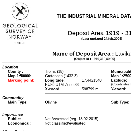
THE INDUSTRIAL MINERAL DA
Deposit Area 1919 - 3
(Last updated 24.feb.2004)
Name of Deposit Area :
Lavik
(Object Id :
1919,312,00,00
)
Location
County :
Troms (19)
Municipalit
Map 1:50000:
Gratangen (1432-3)
Map 1:2500
Marking point:
Longitude:
17.4421540
Latitude:
EU89-UTM Zone 33
(Coordinates
X-coord:
598799 m.
Y-coord:
Commodity
Main Type:
Olivine
Sub Type:
Importance
Public:
Not Assessed (reg. 18.02.2015)
Economical:
Not classified/evaluated