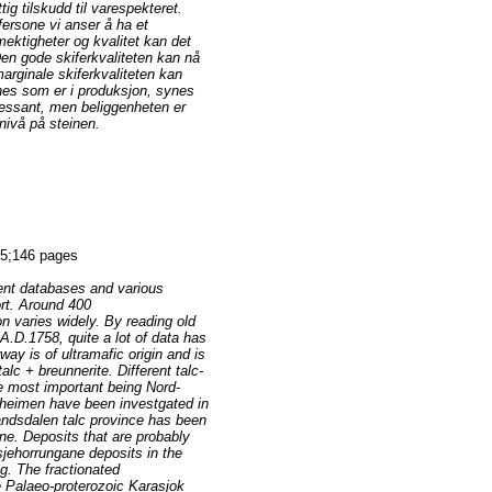
ig tilskudd til varespekteret.
ersone vi anser å ha et
mektigheter og kvalitet kan det
Den gode skiferkvaliteten kan nå
arginale skiferkvaliteten kan
nes som er i produksjon, synes
eressant, men beliggenheten er
snivå på steinen.
5;146 pages
rent databases and various
ort. Around 400
on varies widely. By reading old
A.D.1758, quite a lot of data has
ay is of ultramafic origin and is
lc + breunnerite. Different talc-
he most important being Nord-
heimen have been investgated in
randsdalen talc province has been
ne. Deposits that are probably
esjehorrungane deposits in the
g. The fractionated
he Palaeo-proterozoic Karasjok