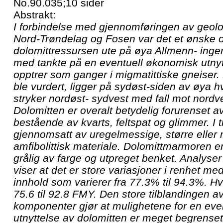
No.90.035;10 sider
Abstrakt:
I forbindelse med gjennomføringen av geol
Nord-Trøndelag og Fosen var det et ønske o
dolomittressursen ute på øya Allmenn- in
med tankte på en eventuell økonomisk utnyt
opptrer som ganger i migmatittiske gneiser
ble vurdert, ligger på sydøst-siden av øya 
stryker nordøst- sydvest med fall mot nordv
Dolomitten er overalt betydelig forurenset av 
bestående av kvarts, feltspat og glimmer. I t
gjennomsatt av uregelmessige, større eller
amfibolittisk materiale. Dolomittmarmoren er
grålig av farge og utpreget benket. Analyser
viser at det er store variasjoner i renhet 
innhold som varierer fra 77.3% til 94.3%. Hvi
75.6 til 92.8 FMY. Den store tilblandingen a
komponenter gjør at mulighetene for en ev
utnyttelse av dolomitten er meget begrenset