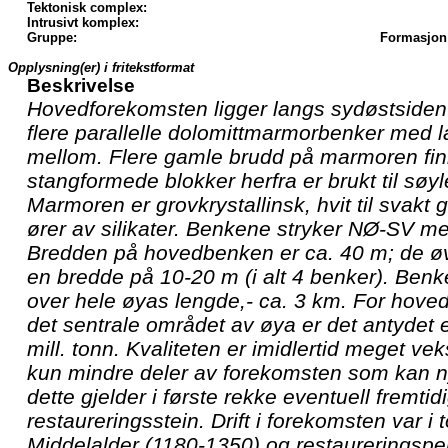
Tektonisk complex:
Intrusivt komplex:
Gruppe:
Formasjon
Opplysning(er) i fritekstformat
Beskrivelse
Hovedforekomsten ligger langs sydøstsiden 
flere parallelle dolomittmarmorbenker med l
mellom. Flere gamle brudd på marmoren fin
stangformede blokker herfra er brukt til søy
Marmoren er grovkrystallinsk, hvit til svakt g
ører av silikater. Benkene stryker NØ-SV med
Bredden på hovedbenken er ca. 40 m; de ø
en bredde på 10-20 m (i alt 4 benker). Benk
over hele øyas lengde,- ca. 3 km. For hove
det sentrale området av øya er det antydet 
mill. tonn. Kvaliteten er imidlertid meget ve
kun mindre deler av forekomsten som kan ny
dette gjelder i første rekke eventuell fremtid
restaureringsstein. Drift i forekomsten var i 
Middelalder (1180-1350) og restaureringspe