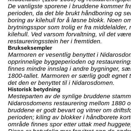
De vanligste sporene i bruddene kommer fr
perioden, da det ble brukt håndboring og s
boring av kilehull for å løsne blokk. Noen o
brytningsspor som trolig er fra middelalder
kilehull. Ved varsom forvaltning, vil det være
restaureringsstein her i fremtiden.
Brukseksempler
Marmoren er vesentlig benyttet i Nidarosdo
opprinnelige byggeperioden og restaureringsf
finnes mindre innslag i andre bygninger, særl
1800-tallet. Marmoren er særlig godt egnet ti
det den er benyttet til i Nidarosdomen.
Historisk betydning
Mesteparten av de synlige bruddene stamme
Nidarosdomens restaurering mellom 1880 o
bruddene er godt bevart og vitner om drifts
perioden; kiling av blokker i håndborete korte 
område finnes spor etter uttak med huggete, 