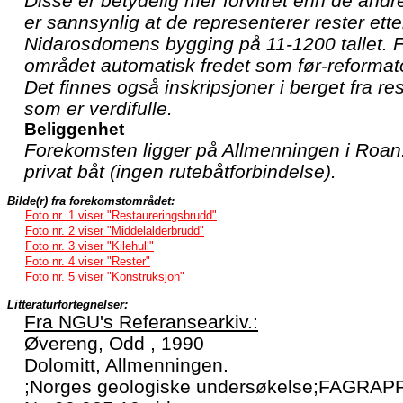
Disse er betydelig mer forvitret enn de and
er sannsynlig at de representerer rester etter
Nidarosdomens bygging på 11-1200 tallet. Fø
området automatisk fredet som før-reformato
Det finnes også inskripsjoner i berget fra r
som er verdifulle.
Beliggenhet
Forekomsten ligger på Allmenningen i Roan
privat båt (ingen rutebåtforbindelse).
Bilde(r) fra forekomstområdet:
Foto nr. 1 viser "Restaureringsbrudd"
Foto nr. 2 viser "Middelalderbrudd"
Foto nr. 3 viser "Kilehull"
Foto nr. 4 viser "Rester"
Foto nr. 5 viser "Konstruksjon"
Litteraturfortegnelser:
Fra NGU's Referansearkiv.:
Øvereng, Odd , 1990
Dolomitt, Allmenningen.
;Norges geologiske undersøkelse;FAGRAP