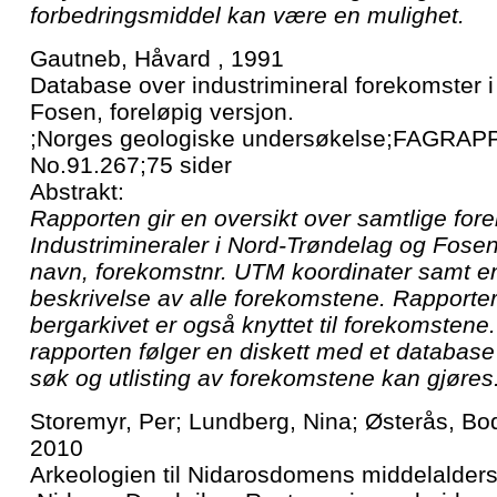
forbedringsmiddel kan være en mulighet.
Gautneb, Håvard , 1991
Database over industrimineral forekomster 
Fosen, foreløpig versjon.
;Norges geologiske undersøkelse;FAGRAP
No.91.267;75 sider
Abstrakt:
Rapporten gir en oversikt over samtlige for
Industrimineraler i Nord-Trøndelag og Fosen
navn, forekomstnr. UTM koordinater samt en 
beskrivelse av alle forekomstene. Rapporte
bergarkivet er også knyttet til forekomste
rapporten følger en diskett med et databas
søk og utlisting av forekomstene kan gjøres
Storemyr, Per; Lundberg, Nina; Østerås, Bod
2010
Arkeologien til Nidarosdomens middelalder