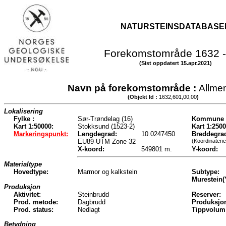
NATURSTEINSDATABASE
Forekomstområde 1632 -
(Sist oppdatert 15.apr.2021)
Navn på forekomstområde :
Allme
(Objekt Id :
1632,601,00,00
)
Lokalisering
Fylke :
Sør-Trøndelag (16)
Kommune 
Kart 1:50000:
Stokksund (1523-2)
Kart 1:2500
Markeringspunkt:
Lengdegrad:
10.0247450
Breddegra
EU89-UTM Zone 32
(Koordinatene
X-koord:
549801 m.
Y-koord:
Materialtype
Hovedtype:
Marmor og kalkstein
Subtype:
Murestein(
Produksjon
Aktivitet:
Steinbrudd
Reserver:
Prod. metode:
Dagbrudd
Produksjo
Prod. status:
Nedlagt
Tippvolum
Betydning