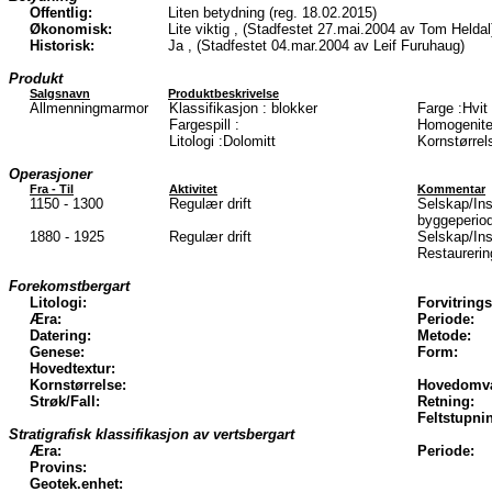
Offentlig:
Liten betydning (reg. 18.02.2015)
Økonomisk:
Lite viktig , (Stadfestet 27.mai.2004 av Tom Heldal
Historisk:
Ja , (Stadfestet 04.mar.2004 av Leif Furuhaug)
Produkt
Salgsnavn
Produktbeskrivelse
Allmenningmarmor
Klassifikasjon : blokker
Farge :Hvit
Fargespill :
Homogenite
Litologi :Dolomitt
Kornstørrel
Operasjoner
Fra - Til
Aktivitet
Kommentar
1150 - 1300
Regulær drift
Selskap/In
byggeperio
1880 - 1925
Regulær drift
Selskap/Ins
Restaurerin
Forekomstbergart
Litologi:
Forvitrings
Æra:
Periode:
Datering:
Metode:
Genese:
Form:
Hovedtextur:
Kornstørrelse:
Hovedomva
Strøk/Fall:
Retning:
Feltstupni
Stratigrafisk klassifikasjon av vertsbergart
Æra:
Periode:
Provins:
Geotek.enhet: