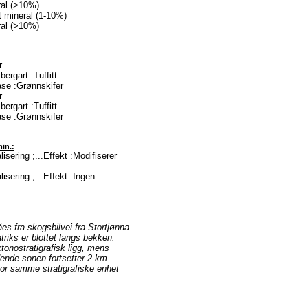
al (>10%)
 mineral (1-10%)
al (>10%)
r
bergart :Tuffitt
se :Grønnskifer
r
bergart :Tuffitt
se :Grønnskifer
min.:
isering ;...Effekt :Modifiserer
isering ;...Effekt :Ingen
es fra skogsbilvei fra Stortjønna
iks er blottet langs bekken.
tonostratigrafisk ligg, mens
edende sonen fortsetter 2 km
for samme stratigrafiske enhet