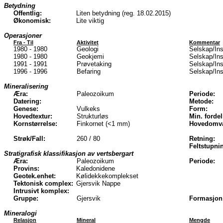
Betydning
Offentlig:
Liten betydning (reg. 18.02.2015)
Økonomisk:
Lite viktig
Operasjoner
Fra - Til
Aktivitet
Kommentar
1980 - 1980
Geologi
Selskap/Ins
1980 - 1980
Geokjemi
Selskap/Ins
1991 - 1991
Prøvetaking
Selskap/In
1996 - 1996
Befaring
Selskap/In
Mineralisering
Æra:
Paleozoikum
Periode:
Datering:
Metode:
Genese:
Vulkeks
Form:
Hovedtextur:
Strukturløs
Min. fordel
Kornstørrelse:
Finkornet (<1 mm)
Hovedomva
Strøk/Fall:
260 / 80
Retning:
Feltstupni
Stratigrafisk klassifikasjon av vertsbergart
Æra:
Paleozoikum
Periode:
Provins:
Kaledonidene
Geotek.enhet:
Kølidekkekomplekset
Tektonisk complex:
Gjersvik Nappe
Intrusivt komplex:
Gruppe:
Gjersvik
Formasjon
Mineralogi
Relasjon
Mineral
Mengde