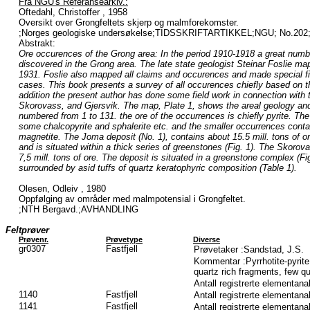
Fra NGU's Referansearkiv.:
Oftedahl, Christoffer , 1958
Oversikt over Grongfeltets skjerp og malmforekomster.
;Norges geologiske undersøkelse;TIDSSKRIFTARTIKKEL;NGU; No.202;1
Abstrakt:
Ore occurences of the Grong area: In the period 1910-1918 a great numb
discovered in the Grong area. The late state geologist Steinar Foslie ma
1931. Foslie also mapped all claims and occurences and made special fie
cases. This book presents a survey of all occurences chiefly based on the
addition the present author has done some field work in connection with 
Skorovass, and Gjersvik. The map, Plate 1, shows the areal geology and
numbered from 1 to 131. the ore of the occurrences is chiefly pyrite. The
some chalcopyrite and sphalerite etc. and the smaller occurrences contai
magnetite. The Joma deposit (No. 1), contains about 15.5 mill. tons of o
and is situated within a thick series of greenstones (Fig. 1). The Skorov
7,5 mill. tons of ore. The deposit is situated in a greenstone complex (Fi
surrounded by asid tuffs of quartz keratophyric composition (Table 1).
Olesen, Odleiv , 1980
Oppfølging av områder med malmpotensial i Grongfeltet.
;NTH Bergavd.;AVHANDLING
Feltprøver
Prøvenr.
Prøvetype
Diverse
gr0307
Fastfjell
Prøvetaker :Sandstad, J.S.
Kommentar :Pyrrhotite-pyrite
quartz rich fragments, few qu
Antall registrerte elementana
1140
Fastfjell
Antall registrerte elementana
1141
Fastfjell
Antall registrerte elementana