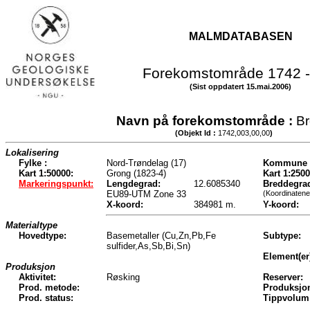
MALMDATABASEN
Forekomstområde 1742 -
(Sist oppdatert 15.mai.2006)
Navn på forekomstområde :
Br
(Objekt Id :
1742,003,00,00
)
Lokalisering
Fylke :
Nord-Trøndelag (17)
Kommune 
Kart 1:50000:
Grong (1823-4)
Kart 1:2500
Markeringspunkt:
Lengdegrad:
12.6085340
Breddegra
EU89-UTM Zone 33
(Koordinatene
X-koord:
384981 m.
Y-koord:
Materialtype
Hovedtype:
Basemetaller (Cu,Zn,Pb,Fe
Subtype:
sulfider,As,Sb,Bi,Sn)
Element(er
Produksjon
Aktivitet:
Røsking
Reserver:
Prod. metode:
Produksjo
Prod. status:
Tippvolum