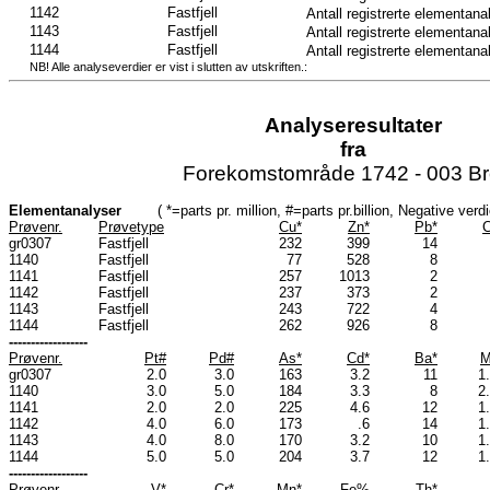
1142
Fastfjell
Antall registrerte elementana
1143
Fastfjell
Antall registrerte elementana
1144
Fastfjell
Antall registrerte elementana
NB! Alle analyseverdier er vist i slutten av utskriften.:
Analyseresultater
fra
Forekomstområde 1742 - 003 B
Elementanalyser
( *=parts pr. million, #=parts pr.billion, Negative ve
Prøvenr.
Prøvetype
Cu*
Zn*
Pb*
C
gr0307
Fastfjell
232
399
14
1140
Fastfjell
77
528
8
1141
Fastfjell
257
1013
2
1142
Fastfjell
237
373
2
1143
Fastfjell
243
722
4
1144
Fastfjell
262
926
8
------------------
Prøvenr.
Pt#
Pd#
As*
Cd*
Ba*
M
gr0307
2.0
3.0
163
3.2
11
1
1140
3.0
5.0
184
3.3
8
2
1141
2.0
2.0
225
4.6
12
1
1142
4.0
6.0
173
.6
14
1
1143
4.0
8.0
170
3.2
10
1
1144
5.0
5.0
204
3.7
12
1
------------------
Prøvenr.
V*
Cr*
Mn*
Fe%
Th*