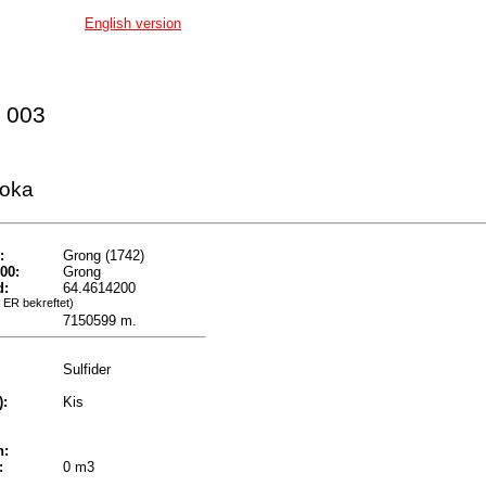
English version
 003
oka
:
Grong (1742)
00:
Grong
d:
64.4614200
 ER bekreftet)
7150599 m.
Sulfider
):
Kis
n:
:
0 m3