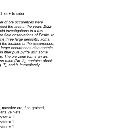
-75 + fo sider
er of ore occurences were
pped the area in the years 1922-
ld investigations in a few
 field observations of Foslie. In
the three large deposits, Joma,
 the location of the occurrences,
 larger occurrences also contain
n ither pure pyrite with some
re. The ore zone forms an arc
ass mine (No. 2), contains about
g. 7), and is immediately
, massive ore, fine grained,
artz veinlets.
lyser = 1
lyser = 1
lyser = 1