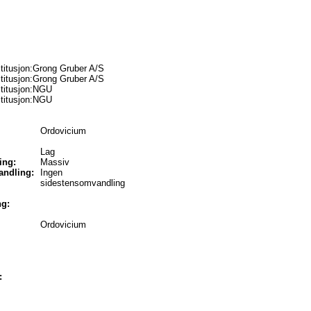
titusjon:Grong Gruber A/S
titusjon:Grong Gruber A/S
stitusjon:NGU
stitusjon:NGU
Ordovicium
Lag
ing:
Massiv
ndling:
Ingen
sidestensomvandling
ng:
Ordovicium
: