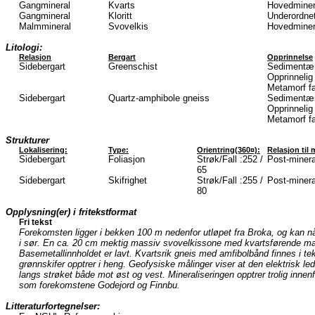
Gangmineral
Kvarts
Hovedminer
Gangmineral
Kloritt
Underordnet
Malmmineral
Svovelkis
Hovedminer
Litologi:
Relasjon
Bergart
Opprinnelse
Sidebergart
Greenschist
Sedimentæ
Opprinnelig 
Metamorf fa
Sidebergart
Quartz-amphibole gneiss
Sedimentæ
Opprinnelig 
Metamorf fa
Strukturer
Lokalisering:
Type:
Orientring(360¤):
Relasjon til 
Sidebergart
Foliasjon
Strøk/Fall :252 /
Post-mineral
65
Sidebergart
Skifrighet
Strøk/Fall :255 /
Post-mineral
80
Opplysning(er) i fritekstformat
Fri tekst
Forekomsten ligger i bekken 100 m nedenfor utløpet fra Broka, og kan nå
i sør. En ca. 20 cm mektig massiv svovelkissone med kvartsførende matr
Basemetallinnholdet er lavt. Kvartsrik gneis med amfibolbånd finnes i tek
grønnskifer opptrer i heng. Geofysiske målinger viser at den elektrisk l
langs strøket både mot øst og vest. Mineraliseringen opptrer trolig innen
som forekomstene Godejord og Finnbu.
Litteraturfortegnelser: