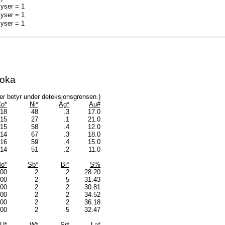
lyser = 1
lyser = 1
lyser = 1
roka
rdier betyr under deteksjonsgrensen.)
o*
Ni*
Ag*
Au#
18
48
.3
17.0
15
27
.1
21.0
15
58
.4
12.0
14
67
.3
18.0
16
59
.4
15.0
14
51
.2
11.0
o*
Sb*
Bi*
S%
.00
2
2
28.20
.00
2
5
31.43
.00
2
2
30.81
.00
2
2
34.52
.00
2
2
36.18
.00
2
5
32.47
U*
W*
Sr*
La*