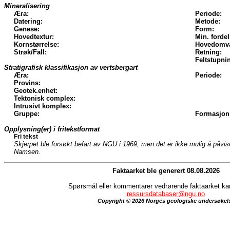
Mineralisering
Æra:
Periode:
Datering:
Metode:
Genese:
Form:
Hovedtextur:
Min. fordel
Kornstørrelse:
Hovedomva
Strøk/Fall:
Retning:
Feltstupni
Stratigrafisk klassifikasjon av vertsbergart
Æra:
Periode:
Provins:
Geotek.enhet:
Tektonisk complex:
Intrusivt komplex:
Gruppe:
Formasjon
Opplysning(er) i fritekstformat
Fri tekst
Skjerpet ble forsøkt befart av NGU i 1969, men det er ikke mulig å påvise
Namsen.
Faktaarket ble generert 08.08.2026
Spørsmål eller kommentarer vedrørende faktaarket kan 
ressursdatabaser@ngu.no
Copyright © 2026 Norges geologiske undersøkel