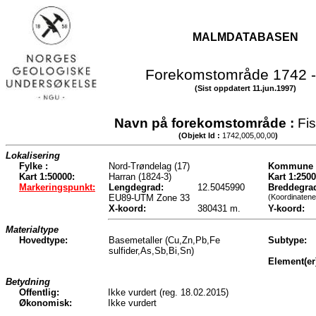
MALMDATABASEN
Forekomstområde 1742 -
(Sist oppdatert 11.jun.1997)
Navn på forekomstområde :
Fi
(Objekt Id :
1742,005,00,00
)
Lokalisering
Fylke :
Nord-Trøndelag (17)
Kommune 
Kart 1:50000:
Harran (1824-3)
Kart 1:2500
Markeringspunkt:
Lengdegrad:
12.5045990
Breddegra
EU89-UTM Zone 33
(Koordinatene
X-koord:
380431 m.
Y-koord:
Materialtype
Hovedtype:
Basemetaller (Cu,Zn,Pb,Fe
Subtype:
sulfider,As,Sb,Bi,Sn)
Element(er
Betydning
Offentlig:
Ikke vurdert (reg. 18.02.2015)
Økonomisk:
Ikke vurdert