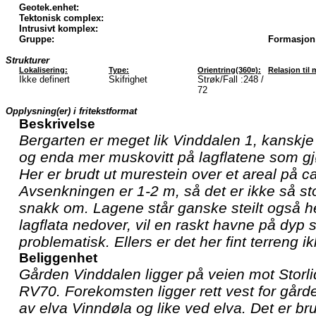
Geotek.enhet:
Tektonisk complex:
Intrusivt komplex:
Gruppe:
Formasjon
Strukturer
Lokalisering:
Type:
Orientring(360¤):
Relasjon til 
Ikke definert
Skifrighet
Strøk/Fall :248 /
72
Opplysning(er) i fritekstformat
Beskrivelse
Bergarten er meget lik Vinddalen 1, kanskje 
og enda mer muskovitt på lagflatene som g
Her er brudt ut murestein over et areal på c
Avsenkningen er 1-2 m, så det er ikke så st
snakk om. Lagene står ganske steilt også he
lagflata nedover, vil en raskt havne på dyp s
problematisk. Ellers er det her fint terreng ik
Beliggenhet
Gården Vinddalen ligger på veien mot Storli
RV70. Forekomsten ligger rett vest for gård
av elva Vinndøla og like ved elva. Det er br