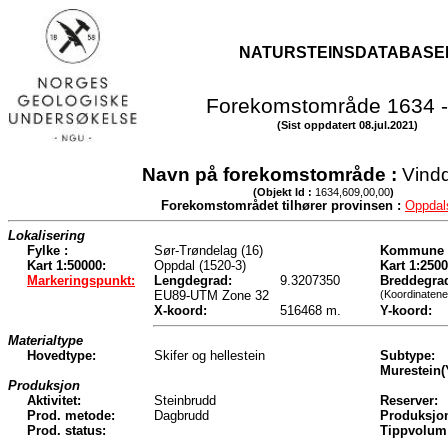
NATURSTEINSDATABASE
Forekomstområde 1634 -
(Sist oppdatert 08.jul.2021)
Navn på forekomstområde :
Vind
(Objekt Id :
1634,609,00,00
)
Forekomstområdet tilhører provinsen :
Oppdal
Lokalisering
Fylke :
Sør-Trøndelag (16)
Kommune 
Kart 1:50000:
Oppdal (1520-3)
Kart 1:2500
Markeringspunkt:
Lengdegrad:
9.3207350
Breddegra
EU89-UTM Zone 32
(Koordinatene
X-koord:
516468 m.
Y-koord:
Materialtype
Hovedtype:
Skifer og hellestein
Subtype:
Murestein(
Produksjon
Aktivitet:
Steinbrudd
Reserver:
Prod. metode:
Dagbrudd
Produksjo
Prod. status:
Tippvolum