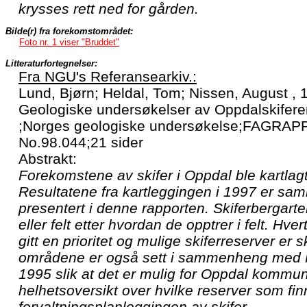
krysses rett ned for gården.
Bilde(r) fra forekomstområdet:
Foto nr. 1 viser "Bruddet"
Litteraturfortegnelser:
Fra NGU's Referansearkiv.:
Lund, Bjørn; Heldal, Tom; Nissen, August , 
Geologiske undersøkelser av Oppdalskifere
;Norges geologiske undersøkelse;FAGRAP
No.98.044;21 sider
Abstrakt:
Forekomstene av skifer i Oppdal ble kartlag
Resultatene fra kartleggingen i 1997 er sam
presentert i denne rapporten. Skiferbergarte
eller felt etter hvordan de opptrer i felt. Hve
gitt en prioritet og mulige skiferreserver er sk
områdene er også sett i sammenheng med N
1995 slik at det er mulig for Oppdal kommun
helhetsoversikt over hvilke reserver som fin
forvaltningsplanleggingen av skifer.