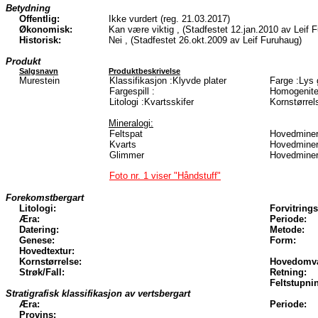
Betydning
Offentlig:
Ikke vurdert (reg. 21.03.2017)
Økonomisk:
Kan være viktig , (Stadfestet 12.jan.2010 av Leif 
Historisk:
Nei , (Stadfestet 26.okt.2009 av Leif Furuhaug)
Produkt
Salgsnavn
Produktbeskrivelse
Murestein
Klassifikasjon :Klyvde plater
Farge :Lys 
Fargespill :
Homogenite
Litologi :Kvartsskifer
Kornstørrel
Mineralogi:
Feltspat
Hovedminer
Kvarts
Hovedminer
Glimmer
Hovedminer
Foto nr. 1 viser "Håndstuff"
Forekomstbergart
Litologi:
Forvitrings
Æra:
Periode:
Datering:
Metode:
Genese:
Form:
Hovedtextur:
Kornstørrelse:
Hovedomva
Strøk/Fall:
Retning:
Feltstupni
Stratigrafisk klassifikasjon av vertsbergart
Æra:
Periode:
Provins: