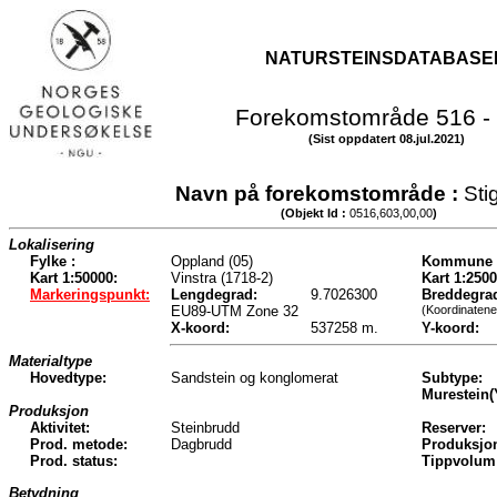
NATURSTEINSDATABASE
Forekomstområde 516 -
(Sist oppdatert 08.jul.2021)
Navn på forekomstområde :
Sti
(Objekt Id :
0516,603,00,00
)
Lokalisering
Fylke :
Oppland (05)
Kommune 
Kart 1:50000:
Vinstra (1718-2)
Kart 1:2500
Markeringspunkt:
Lengdegrad:
9.7026300
Breddegra
EU89-UTM Zone 32
(Koordinatene
X-koord:
537258 m.
Y-koord:
Materialtype
Hovedtype:
Sandstein og konglomerat
Subtype:
Murestein(
Produksjon
Aktivitet:
Steinbrudd
Reserver:
Prod. metode:
Dagbrudd
Produksjo
Prod. status:
Tippvolum
Betydning