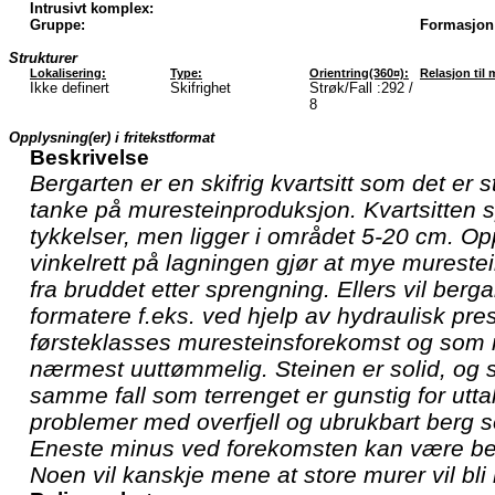
Intrusivt komplex:
Gruppe:
Formasjon
Strukturer
Lokalisering:
Type:
Orientring(360¤):
Relasjon til 
Ikke definert
Skifrighet
Strøk/Fall :292 /
8
Opplysning(er) i fritekstformat
Beskrivelse
Bergarten er en skifrig kvartsitt som det er s
tanke på muresteinproduksjon. Kvartsitten spa
tykkelser, men ligger i området 5-20 cm. O
vinkelrett på lagningen gjør at mye murestei
fra bruddet etter sprengning. Ellers vil berg
formatere f.eks. ved hjelp av hydraulisk pre
førsteklasses muresteinsforekomst og som 
nærmest uuttømmelig. Steinen er solid, og s
samme fall som terrenget er gunstig for ut
problemer med overfjell og ubrukbart berg s
Eneste minus ved forekomsten kan være ber
Noen vil kanskje mene at store murer vil bli l