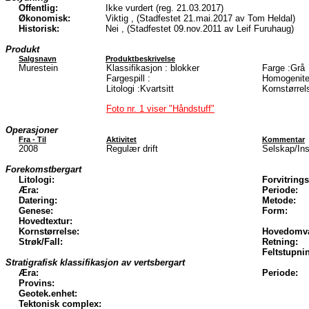
Offentlig:
Ikke vurdert (reg. 21.03.2017)
Økonomisk:
Viktig , (Stadfestet 21.mai.2017 av Tom Heldal)
Historisk:
Nei , (Stadfestet 09.nov.2011 av Leif Furuhaug)
Produkt
Salgsnavn
Produktbeskrivelse
Murestein
Klassifikasjon : blokker
Farge :Grå
Fargespill :
Homogenite
Litologi :Kvartsitt
Kornstørrel
Foto nr. 1 viser "Håndstuff"
Operasjoner
Fra - Til
Aktivitet
Kommentar
2008
Regulær drift
Selskap/Ins
Forekomstbergart
Litologi:
Forvitrings
Æra:
Periode:
Datering:
Metode:
Genese:
Form:
Hovedtextur:
Kornstørrelse:
Hovedomva
Strøk/Fall:
Retning:
Feltstupni
Stratigrafisk klassifikasjon av vertsbergart
Æra:
Periode:
Provins:
Geotek.enhet:
Tektonisk complex: