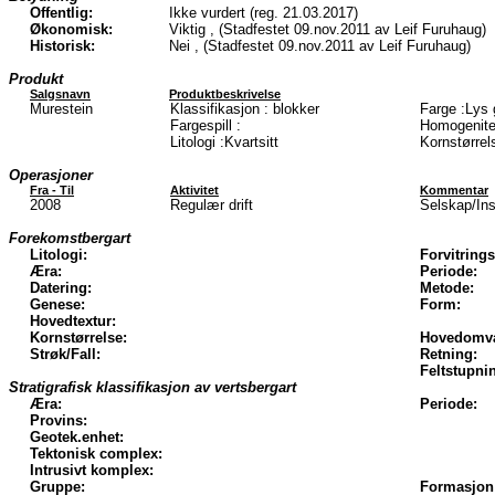
Offentlig:
Ikke vurdert (reg. 21.03.2017)
Økonomisk:
Viktig , (Stadfestet 09.nov.2011 av Leif Furuhaug)
Historisk:
Nei , (Stadfestet 09.nov.2011 av Leif Furuhaug)
Produkt
Salgsnavn
Produktbeskrivelse
Murestein
Klassifikasjon : blokker
Farge :Lys 
Fargespill :
Homogenite
Litologi :Kvartsitt
Kornstørrel
Operasjoner
Fra - Til
Aktivitet
Kommentar
2008
Regulær drift
Selskap/In
Forekomstbergart
Litologi:
Forvitrings
Æra:
Periode:
Datering:
Metode:
Genese:
Form:
Hovedtextur:
Kornstørrelse:
Hovedomva
Strøk/Fall:
Retning:
Feltstupni
Stratigrafisk klassifikasjon av vertsbergart
Æra:
Periode:
Provins:
Geotek.enhet:
Tektonisk complex:
Intrusivt komplex:
Gruppe:
Formasjon