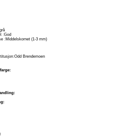
grå
t :God
se :Middelskornet (1-3 mm)
stitusjon:Odd Brendemoen
farge:
ndling:
ng:
: