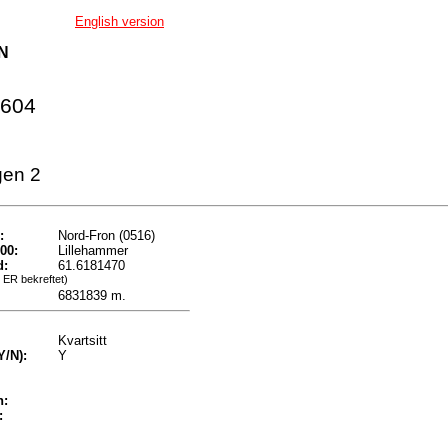
English version
N
 604
gen 2
:
Nord-Fron (0516)
00:
Lillehammer
d:
61.6181470
 ER bekreftet)
6831839 m.
Kvartsitt
Y/N):
Y
n:
: