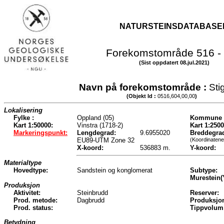
NATURSTEINSDATABASE
Forekomstområde 516 -
(Sist oppdatert 08.jul.2021)
Navn på forekomstområde :
Sti
(Objekt Id :
0516,604,00,00
)
Lokalisering
Fylke :
Oppland (05)
Kommune 
Kart 1:50000:
Vinstra (1718-2)
Kart 1:2500
Markeringspunkt:
Lengdegrad:
9.6955020
Breddegra
EU89-UTM Zone 32
(Koordinatene
X-koord:
536883 m.
Y-koord:
Materialtype
Hovedtype:
Sandstein og konglomerat
Subtype:
Murestein(
Produksjon
Aktivitet:
Steinbrudd
Reserver:
Prod. metode:
Dagbrudd
Produksjo
Prod. status:
Tippvolum
Betydning