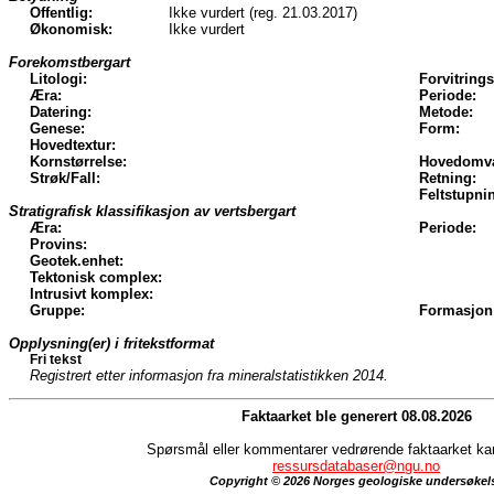
Offentlig:
Ikke vurdert (reg. 21.03.2017)
Økonomisk:
Ikke vurdert
Forekomstbergart
Litologi:
Forvitrings
Æra:
Periode:
Datering:
Metode:
Genese:
Form:
Hovedtextur:
Kornstørrelse:
Hovedomva
Strøk/Fall:
Retning:
Feltstupni
Stratigrafisk klassifikasjon av vertsbergart
Æra:
Periode:
Provins:
Geotek.enhet:
Tektonisk complex:
Intrusivt komplex:
Gruppe:
Formasjon
Opplysning(er) i fritekstformat
Fri tekst
Registrert etter informasjon fra mineralstatistikken 2014.
Faktaarket ble generert 08.08.2026
Spørsmål eller kommentarer vedrørende faktaarket kan 
ressursdatabaser@ngu.no
Copyright © 2026 Norges geologiske undersøkel