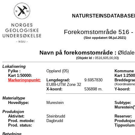
NATURSTEINSDATABASE
Forekomstområde 516 -
(Sist oppdatert 08.jul.2021)
Navn på forekomstområde :
Øldal
(Objekt Id :
0516,605,00,00
)
Lokalisering
Fylke :
Oppland (05)
Kommune 
Kart 1:50000:
Kart 1:2500
Markeringspunkt:
Lengdegrad:
9.6957830
Breddegra
EU89-UTM Zone 32
(Koordinatene
X-koord:
536898 m.
Y-koord:
Materialtype
Hovedtype:
Murestein
Subtype:
Murestein(
Produksjon
Aktivitet:
Steinbrudd
Reserver:
Prod. metode:
Dagbrudd
Produksjo
Prod. status:
Tippvolum
Betydning