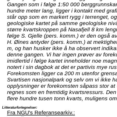
Gangen som i følge 1:50 000 berggrunnskart 
hundre meter lang, ligger i kontakt med grafi
står opp som en markert rygg i terrenget, og 
geologiske kartet på samme geologiske niv
større kvartskroppen på Nasafjell 8 km lengr
følge S. Gjelle (pers. komm.) er den også av
H. Øines antyder (pers. komm.) at mektighe
m, og han husker ikke å ha observert indika
denne gangen. Vi har ingen prøver av fore
imidlertid i følge kartet inneholder noe magn
notert i sin dagbok at det er partivis mye ru
Forekomsten ligger ca 200 m utenfor grensa ti
Svartisen nasjonalpark og selv om vi ikke ha
opplysninger er forekomsten såpass stor at
regnes som en fremtidig kvartsressurs. Den 
flere hundre tusen tonn kvarts, muligens omk
Litteraturfortegnelser:
Fra NGU's Referansearkiv.: