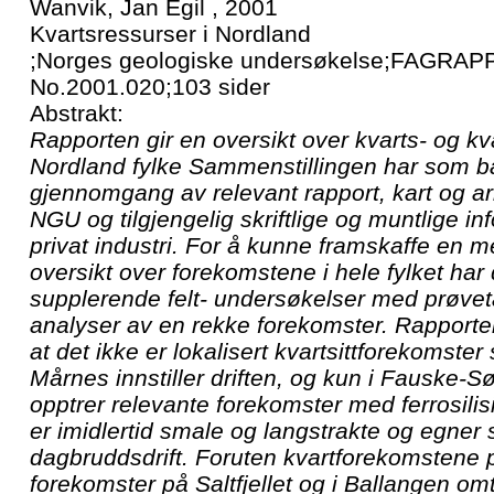
Wanvik, Jan Egil , 2001
Kvartsressurser i Nordland
;Norges geologiske undersøkelse;FAGRAP
No.2001.020;103 sider
Abstrakt:
Rapporten gir en oversikt over kvarts- og kva
Nordland fylke Sammenstillingen har som b
gjennomgang av relevant rapport, kart og a
NGU og tilgjengelig skriftlige og muntlige in
privat industri. For å kunne framskaffe en m
oversikt over forekomstene i hele fylket har 
supplerende felt- undersøkelser med prøve
analyser av en rekke forekomster. Rapport
at det ikke er lokalisert kvartsittforekomste
Mårnes innstiller driften, og kun i Fauske-S
opptrer relevante forekomster med ferrosilis
er imidlertid smale og langstrakte og egner s
dagbruddsdrift. Foruten kvartforekomstene 
forekomster på Saltfjellet og i Ballangen om