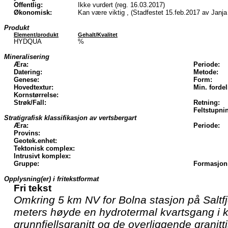
Offentlig:
Ikke vurdert (reg. 16.03.2017)
Økonomisk:
Kan være viktig , (Stadfestet 15.feb.2017 av Janj
Produkt
Element/produkt
Gehalt/Kvalitet
HYDQUA
%
Mineralisering
Æra:
Periode:
Datering:
Metode:
Genese:
Form:
Hovedtextur:
Min. fordel
Kornstørrelse:
Strøk/Fall:
Retning:
Feltstupni
Stratigrafisk klassifikasjon av vertsbergart
Æra:
Periode:
Provins:
Geotek.enhet:
Tektonisk complex:
Intrusivt komplex:
Gruppe:
Formasjon
Opplysning(er) i fritekstformat
Fri tekst
Omkring 5 km NV for Bolna stasjon på Saltfje
meters høyde en hydrotermal kvartsgang i 
grunnfjellsgranitt og de overliggende granitt