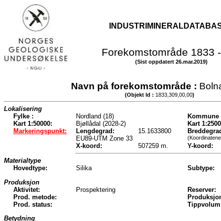
INDUSTRIMINERALDATABA
Forekomstområde 1833 -
(Sist oppdatert 26.mar.2019)
Navn på forekomstområde :
Boln
(Objekt Id :
1833,309,00,00
)
Lokalisering
Fylke :
Nordland (18)
Kommune 
Kart 1:50000:
Bjøllådal (2028-2)
Kart 1:2500
Markeringspunkt:
Lengdegrad:
15.1633800
Breddegra
EU89-UTM Zone 33
(Koordinatene
X-koord:
507259 m.
Y-koord:
Materialtype
Hovedtype:
Silika
Subtype:
Produksjon
Aktivitet:
Prospektering
Reserver:
Prod. metode:
Produksjo
Prod. status:
Tippvolum
Betydning