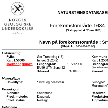
NATURSTEINSDATABASE
Forekomstområde 1634 -
(Sist oppdatert 02.nov.2021)
Navn på forekomstområde :
Sm
(Objekt Id :
1634,614,00,00
)
Lokalisering
Fylke :
Sør-Trøndelag (16)
Kommune 
Kart 1:50000:
Innset (1520-2)
Kart 1:2500
Markeringspunkt:
Lengdegrad:
9.7272050
Breddegra
EU89-UTM Zone 32
(Koordinatene
X-koord:
537184 m.
Y-koord:
Materialtype
Hovedtype:
Skifer og hellestein
Subtype:
Murestein(
Produksjon
Aktivitet:
Steinbrudd
Reserver:
Prod. metode:
Dagbrudd
Produksjo
Prod. status:
Nedlagt
Tippvolum
Betydning