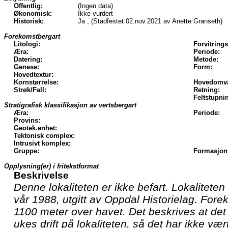
Offentlig:
(Ingen data)
Økonomisk:
Ikke vurdert
Historisk:
Ja , (Stadfestet 02.nov.2021 av Anette Granseth)
Forekomstbergart
Litologi:
Forvitrings
Æra:
Periode:
Datering:
Metode:
Genese:
Form:
Hovedtextur:
Kornstørrelse:
Hovedomva
Strøk/Fall:
Retning:
Feltstupni
Stratigrafisk klassifikasjon av vertsbergart
Æra:
Periode:
Provins:
Geotek.enhet:
Tektonisk complex:
Intrusivt komplex:
Gruppe:
Formasjon
Opplysning(er) i fritekstformat
Beskrivelse
Denne lokaliteten er ikke befart. Lokaliteten
vår 1988, utgitt av Oppdal Historielag. Fore
1100 meter over havet. Det beskrives at det
ukes drift på lokaliteten, så det har ikke vært