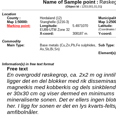
Name of Sample point :
Røskeg
(Object Id :
1253,001,01,01
)
Location
County :
Hordaland (12)
Municipalit
Map 1:50000:
Stanghelle (1216-3)
Map 1:2500
Marking point:
Longitude:
5.4971070
Latitude:
EU89-UTM Zone 32
(Coordinates 
X-coord:
308187 m.
Y-coord:
Commodity
Main Type:
Base metals (Cu,Zn,Pb,Fe sulphides,
Sub Type:
As,Sb,Bi,Sn)
Element(s)
Information(s) in free text format
Free text
En overgrodd røskegrop, ca. 2x2 m og innti
ligger det en del blokker med rik disseminas
magnetkis med kobberkis og dels sinkblend
er 30x30 cm og viser dermed en minimums
mineraliserte sonen. Det er ellers ingen blo
her. I ligg for sonen er det en lys kvarts-fel
amfibolnåler.