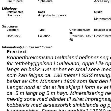
Ore mineral
Sphalerite
Accessory 
Lithology:
Relationship
Rock
Origin
Host rock
Amphibolitic gneiss
Metamorphic
Structures
Location:
Type:
Orientation(360
Relation to m
gr.):
Host rock
Foliation
Strike/Dip :135 /
Post-mineral
60
Information(s) in free text format
Free text
Kobberforekomsten Galteland befinner seg 
for tettbebyggelsen i Galteland, oppe i lia 
langs en bekk. Det er her en smal sone med
som kan følges ca. 130 meter i SSØ retning
befart av Chr. Münster i 1908 som fant den h
Lengst nord er det et lite skjerp i form av et
ca. 5 m langt og 5 m høyt. Mineralisering he
mektig sone med båndet til sliret impregna
kobberkis med aksessorisk sinkblende og pyrit
kvartsmatriks. Sonen har strøk/fall 135/60 g