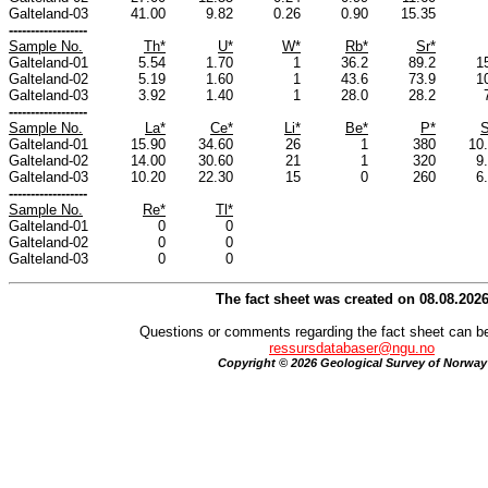
Galteland-03
41.00
9.82
0.26
0.90
15.35
------------------
Sample No.
Th*
U*
W*
Rb*
Sr*
Galteland-01
5.54
1.70
1
36.2
89.2
1
Galteland-02
5.19
1.60
1
43.6
73.9
1
Galteland-03
3.92
1.40
1
28.0
28.2
------------------
Sample No.
La*
Ce*
Li*
Be*
P*
S
Galteland-01
15.90
34.60
26
1
380
10
Galteland-02
14.00
30.60
21
1
320
9
Galteland-03
10.20
22.30
15
0
260
6
------------------
Sample No.
Re*
Tl*
Galteland-01
0
0
Galteland-02
0
0
Galteland-03
0
0
The fact sheet was created on 08.08.202
Questions or comments regarding the fact sheet can be
ressursdatabaser@ngu.no
Copyright © 2026 Geological Survey of Norway