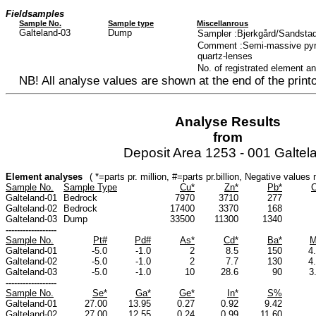
Fieldsamples
Sample No.
Sample type
Miscellanrous
Galteland-03
Dump
Sampler :Bjerkgård/Sandstad
Comment :Semi-massive pyrrh
quartz-lenses
No. of registrated element a
NB! All analyse values are shown at the end of the printo
Analyse Results
from
Deposit Area 1253 - 001 Galtel
Element analyses
( *=parts pr. million, #=parts pr.billion, Negative value
Sample No.
Sample Type
Cu*
Zn*
Pb*
C
Galteland-01
Bedrock
7970
3710
277
Galteland-02
Bedrock
17400
3370
168
Galteland-03
Dump
33500
11300
1340
------------------
Sample No.
Pt#
Pd#
As*
Cd*
Ba*
M
Galteland-01
-5.0
-1.0
2
8.5
150
4
Galteland-02
-5.0
-1.0
2
7.7
130
4
Galteland-03
-5.0
-1.0
10
28.6
90
3
------------------
Sample No.
Se*
Ga*
Ge*
In*
S%
Galteland-01
27.00
13.95
0.27
0.92
9.42
Galteland-02
27.00
12.55
0.24
0.99
11.60