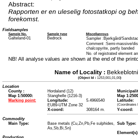
Abstract:
Rapporten er en uleselig fotostatkopi og be
forekomst.
Fieldsamples
Sample No.
Sample type
Miscellanrous
Galteland-01
Bedrock
Sampler :Bjerkgård/Sandstad
Comment :Semi-massive/diss
chalcopyrite, partly banded
No. of registrated element a
NB! All analyse values are shown at the end of the printo
Name of Locality :
Bekkeblotn
(Object Id :
1253,001,01,00
)
Location
County :
Hordaland (12)
Municipalit
Map 1:50000:
Stanghelle (1216-3)
Map 1:2500
Marking point:
Longitude:
5.4966540
Latitude:
EU89-UTM Zone 32
(Coordinates 
X-coord:
308164 m.
Y-coord:
Commodity
Main Type:
Base metals (Cu,Zn,Pb,Fe sulphides,
Sub Type:
As,Sb,Bi,Sn)
Element(s)
Production