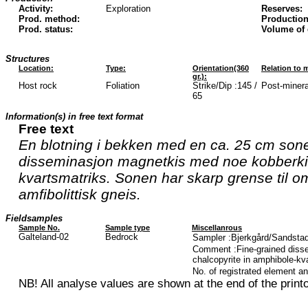
Activity:
Exploration
Reserves:
Prod. method:
Production
Prod. status:
Volume of
Structures
Location:
Type:
Orientation(360
Relation to m
gr.):
Host rock
Foliation
Strike/Dip :145 /
Post-mineral
65
Information(s) in free text format
Free text
En blotning i bekken med en ca. 25 cm son
disseminasjon magnetkis med noe kobberkis i
kvartsmatriks. Sonen har skarp grense til 
amfibolittisk gneis.
Fieldsamples
Sample No.
Sample type
Miscellanrous
Galteland-02
Bedrock
Sampler :Bjerkgård/Sandstad
Comment :Fine-grained disse
chalcopyrite in amphibole-kva
No. of registrated element a
NB! All analyse values are shown at the end of the printo