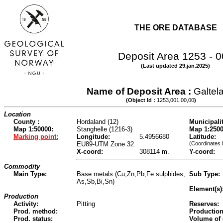
THE ORE DATABASE
Deposit Area 1253 - 
(Last updated 29.jan.2025)
Name of Deposit Area :
Galtel
(Object Id :
1253,001,00,00
)
Location
County :
Hordaland (12)
Municipalit
Map 1:50000:
Stanghelle (1216-3)
Map 1:2500
Marking point:
Longitude:
5.4956680
Latitude:
EU89-UTM Zone 32
(Coordinates 
X-coord:
308114 m.
Y-coord:
Commodity
Main Type:
Base metals (Cu,Zn,Pb,Fe sulphides,
Sub Type:
As,Sb,Bi,Sn)
Element(s)
Production
Activity:
Pitting
Reserves:
Prod. method:
Production
Prod. status:
Volume of