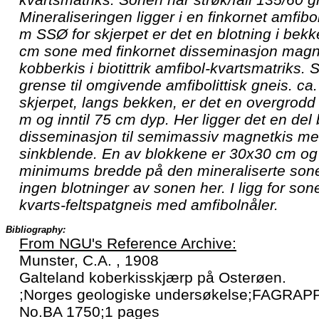
Mineraliseringen ligger i en finkornet amfibol
m SSØ for skjerpet er det en blotning i bek
cm sone med finkornet disseminasjon mag
kobberkis i biotittrik amfibol-kvartsmatriks.
grense til omgivende amfibolittisk gneis. c
skjerpet, langs bekken, er det en overgrodd
m og inntil 75 cm dyp. Her ligger det en del
disseminasjon til semimassiv magnetkis me
sinkblende. En av blokkene er 30x30 cm og
minimums bredde på den mineraliserte sonen
ingen blotninger av sonen her. I ligg for son
kvarts-feltspatgneis med amfibolnåler.
Bibliography:
From NGU's Reference Archive:
Munster, C.A. , 1908
Galteland koberkisskjærp på Osterøen.
;Norges geologiske undersøkelse;FAGRAPP
No.BA 1750;1 pages