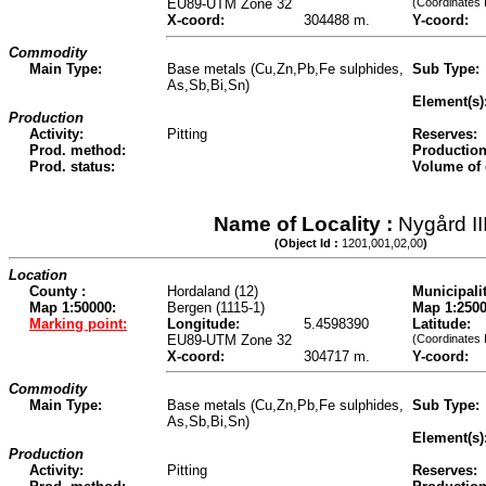
EU89-UTM Zone 32
(Coordinates 
X-coord:
304488 m.
Y-coord:
Commodity
Main Type:
Base metals (Cu,Zn,Pb,Fe sulphides,
Sub Type:
As,Sb,Bi,Sn)
Element(s)
Production
Activity:
Pitting
Reserves:
Prod. method:
Production
Prod. status:
Volume of
Name of Locality :
Nygård II
(Object Id :
1201,001,02,00
)
Location
County :
Hordaland (12)
Municipalit
Map 1:50000:
Bergen (1115-1)
Map 1:2500
Marking point:
Longitude:
5.4598390
Latitude:
EU89-UTM Zone 32
(Coordinates 
X-coord:
304717 m.
Y-coord:
Commodity
Main Type:
Base metals (Cu,Zn,Pb,Fe sulphides,
Sub Type:
As,Sb,Bi,Sn)
Element(s)
Production
Activity:
Pitting
Reserves: