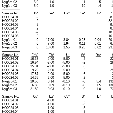
Nygård-02
-5.0
-1.0
11
.5
1
Nygård-03
-5.0
-1.0
19
.4
1
------------------
Sample No.
Bi*
Se*
Ga*
Ge*
In*
HO0024.01
-2
28
HO0024.02
-2
32
HO0024.03
3
9
HO0024.04
2
8
HO0024.05
-2
18
HO0024.06
-2
16
Nygård-01
0
17.00
3.84
0.23
0.04
20
Nygård-02
0
7.00
1.94
0.11
0.01
6
Nygård-03
0
18.00
1.55
0.25
0.02
23
------------------
Sample No.
Fe%
Th*
U*
W*
Rb*
HO0024.01
16.33
-2.00
-5.00
-2
2
HO0024.02
16.94
-2.00
-5.00
-2
2
HO0024.03
15.01
-2.00
-5.00
6
HO0024.04
9.22
-2.00
-5.00
-2
2
HO0024.05
17.87
-2.00
-5.00
6
HO0024.06
14.38
-2.00
-5.00
-2
Nygård-01
19.55
0.14
-0.10
-0
5.4
13
Nygård-02
6.83
0.09
-0.10
-0
1.5
13
Nygård-03
21.80
0.03
-0.10
-0
1.0
7
------------------
Sample No.
Cs*
La*
Ce*
B*
Li*
B
HO0024.01
-1.00
5
HO0024.02
-1.00
-3
HO0024.03
-1.00
5
HO0024.04
-1.00
3