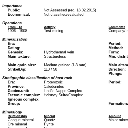
Importance
Public:
Not Assessed (reg. 18.02.2015)
Economical:
Not classified/evaluated
Operations
From - To
Activity
Comments
1906 - 1908
Test mining
Company/Ins
Mineralization
Era:
Period:
Dating:
Method:
Genesis:
Hydrothermal vein
Form:
Main texture:
Structureless
Min. distri
Main grain size:
Medium grained (1-3 mm)
Main altera
Strike/Dip:
110 / 58
Direction:
Plunge:
Stratigraphic classification of host rock
Era:
Proterozoic
Period:
Province:
Caledonides
Geotec.unit:
Lindås Nappe Complex
Tectonic complex:
Holsnøy Suite/Complex
Igneous complex:
Group:
Formation:
Mineralogy
Relationship
Mineral
Amount
Gangue mineral
Quartz
Major mine
Ore mineral
Pyrite