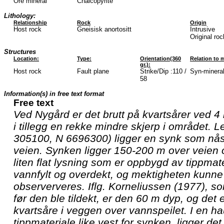
Ore mineral
Chalcopyrite
Lithology:
Relationship
Rock
Origin
Host rock
Gneisisk anortositt
Intrusive
Original roc
Structures
Location:
Type:
Orientation(360
Relation to m
gr.):
Host rock
Fault plane
Strike/Dip :110 /
Syn-minerali
58
Information(s) in free text format
Free text
Ved Nygård er det brutt på kvartsårer ved 4 l
i tillegg en rekke mindre skjerp i området. 
305100, N 6696300) ligger en synk som nås 
veien. Synken ligger 150-200 m over veien o
liten flat lysning som er oppbygd av tippmat
vannfylt og overdekt, og mektigheten kunne
obserververes. Iflg. Korneliussen (1977), 
før den ble tildekt, er den 60 m dyp, og det 
kvartsåre i veggen over vannspeilet. I en 
tippmateriale like vest for synken, ligger de