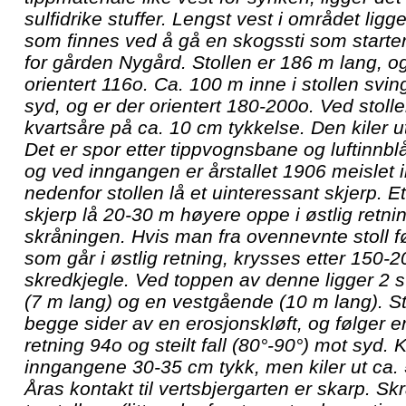
sulfidrike stuffer. Lengst vest i området ligge
som finnes ved å gå en skogssti som starter 
for gården Nygård. Stollen er 186 m lang, 
orientert 116o. Ca. 100 m inne i stollen svi
syd, og er der orientert 180-200o. Ved stol
kvartsåre på ca. 10 cm tykkelse. Den kiler ut
Det er spor etter tippvognsbane og luftinnblå
og ved inngangen er årstallet 1906 meislet inn 
nedenfor stollen lå et uinteressant skjerp. E
skjerp lå 20-30 m høyere oppe i østlig retnin
skråningen. Hvis man fra ovennevnte stoll f
som går i østlig retning, krysses etter 150-
skredkjegle. Ved toppen av denne ligger 2 s
(7 m lang) og en vestgående (10 m lang). St
begge sider av en erosjonskløft, og følger 
retning 94o og steilt fall (80°-90°) mot syd. 
inngangene 30-35 cm tykk, men kiler ut ca. 5
Åras kontakt til vertsbjergarten er skarp. Sk