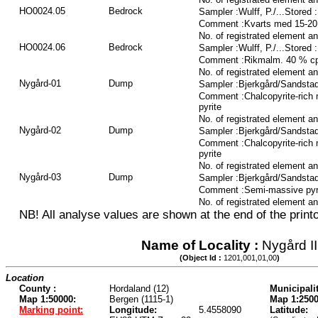
HO0024.05
Bedrock
Sampler :Wulff, P./...Stored
Comment :Kvarts med 15-20 
No. of registrated element a
HO0024.06
Bedrock
Sampler :Wulff, P./...Stored
Comment :Rikmalm. 40 % cpy 
No. of registrated element a
Nygård-01
Dump
Sampler :Bjerkgård/Sandstad
Comment :Chalcopyrite-rich m
pyrite
No. of registrated element a
Nygård-02
Dump
Sampler :Bjerkgård/Sandstad
Comment :Chalcopyrite-rich m
pyrite
No. of registrated element a
Nygård-03
Dump
Sampler :Bjerkgård/Sandstad
Comment :Semi-massive pyrit
No. of registrated element a
NB! All analyse values are shown at the end of the printo
Name of Locality :
Nygård II
(Object Id :
1201,001,01,00
)
Location
County :
Hordaland (12)
Municipalit
Map 1:50000:
Bergen (1115-1)
Map 1:2500
Marking point:
Longitude:
5.4558090
Latitude: