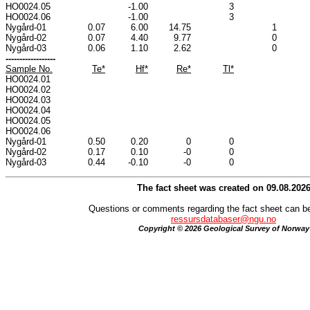
HO0024.05
-1.00
3
HO0024.06
-1.00
3
Nygård-01
0.07
6.00
14.75
1
Nygård-02
0.07
4.40
9.77
0
Nygård-03
0.06
1.10
2.62
0
------------------
Sample No.
Te*
Hf*
Re*
Tl*
HO0024.01
HO0024.02
HO0024.03
HO0024.04
HO0024.05
HO0024.06
Nygård-01
0.50
0.20
0
0
Nygård-02
0.17
0.10
-0
0
Nygård-03
0.44
-0.10
-0
0
The fact sheet was created on 09.08.202
Questions or comments regarding the fact sheet can be
ressursdatabaser@ngu.no
Copyright © 2026 Geological Survey of Norway