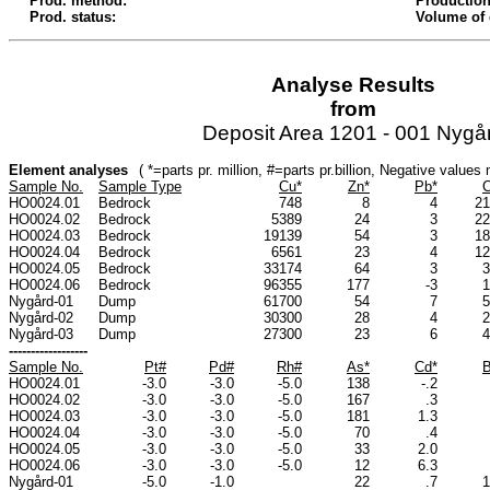
Prod. method:
Production
Prod. status:
Volume of
Analyse Results
from
Deposit Area 1201 - 001 Nygå
Element analyses
( *=parts pr. million, #=parts pr.billion, Negative value
Sample No.
Sample Type
Cu*
Zn*
Pb*
C
HO0024.01
Bedrock
748
8
4
21
HO0024.02
Bedrock
5389
24
3
22
HO0024.03
Bedrock
19139
54
3
18
HO0024.04
Bedrock
6561
23
4
12
HO0024.05
Bedrock
33174
64
3
3
HO0024.06
Bedrock
96355
177
-3
1
Nygård-01
Dump
61700
54
7
5
Nygård-02
Dump
30300
28
4
2
Nygård-03
Dump
27300
23
6
4
------------------
Sample No.
Pt#
Pd#
Rh#
As*
Cd*
B
HO0024.01
-3.0
-3.0
-5.0
138
-.2
HO0024.02
-3.0
-3.0
-5.0
167
.3
HO0024.03
-3.0
-3.0
-5.0
181
1.3
HO0024.04
-3.0
-3.0
-5.0
70
.4
HO0024.05
-3.0
-3.0
-5.0
33
2.0
HO0024.06
-3.0
-3.0
-5.0
12
6.3
Nygård-01
-5.0
-1.0
22
.7
1