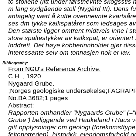
to stollene (litt under førstnevnte skogsstis 
m lang sydgående stoll (Nygård III). Dens f
antagelig vært å kutte ovennevnte kvartsåre.
ses dm-tykke kalkspatårer som ledsages av 
Den største ligger omtrent midtveis inne i st
store spaltestykker av kalkspat, er orientert
loddrett. Det høye kobberinnholdet gjør dis
interessante selv om tonnasjen nok er lav.
Bibliography:
From NGU's Reference Archive:
C.H. , 1920
Nygaard Grube.
;Norges geologiske undersøkelse;FAGRAPP
No.BA 3682;1 pages
Abstract:
Rapporten omhandler "Nygaards Grube" (=
Grube") beliggende ved Haukeland i Haus v
gitt opplysninger om geologi (forekomsttyp
feltopptreden), historikk, eiendomsforhold o