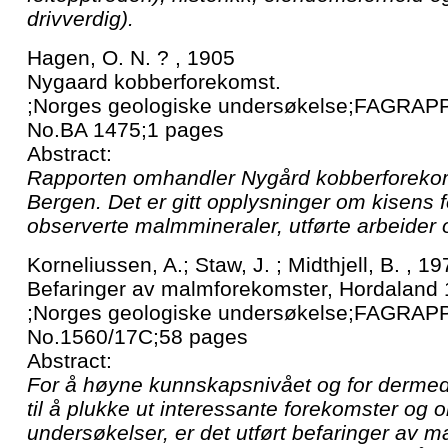
drivverdig).
Hagen, O. N. ? , 1905
Nygaard kobberforekomst.
;Norges geologiske undersøkelse;FAGRAPP
No.BA 1475;1 pages
Abstract:
Rapporten omhandler Nygård kobberforeko
Bergen. Det er gitt opplysninger om kisens f
observerte malmmineraler, utførte arbeider 
Korneliussen, A.; Staw, J. ; Midthjell, B. , 1
Befaringer av malmforekomster, Hordaland 
;Norges geologiske undersøkelse;FAGRAP
No.1560/17C;58 pages
Abstract:
For å høyne kunnskapsnivået og for dermed 
til å plukke ut interessante forekomster og
undersøkelser, er det utført befaringer av 