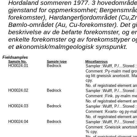
Hordaland sommeren 1977. 3 hovedområder
gjenstand for oppmerksomhet; Bergensmrådet
forekomster), Hardangerfjordområdet (Cu,Z
Bømlo-området (Au, Cu-forekomster). Det gi
beskrivelse av de befarte forekomster, og e
enkelte forekomster og av forekomsttyper og
et økonomisk/malmgeologisk synspunkt.
Fieldsamples
Sample No.
Sample type
Miscellanrous
HO0024.01
Bedrock
Sampler :Wulff, P./...Stored
Comment :Py-malm med grov- 
og litt gneisisk anortositt.
cpy.
No. of registrated element a
HO0024.02
Bedrock
Sampler :Wulff, P./...Stored
Comment :Fink. py-malm me
No. of registrated element a
HO0024.03
Bedrock
Sampler :Wulff, P./...Stored
Comment :Kvarts- og py-ma
No. of registrated element a
HO0024.04
Bedrock
Sampler :Wulff, P./...Stored
Comment :Gneisisk anortosit
% cpy.
No. of registrated element a