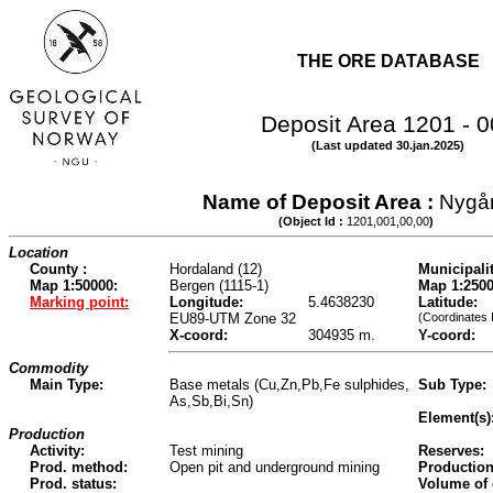
THE ORE DATABASE
Deposit Area 1201 - 
(Last updated 30.jan.2025)
Name of Deposit Area :
Nygå
(Object Id :
1201,001,00,00
)
Location
County :
Hordaland (12)
Municipalit
Map 1:50000:
Bergen (1115-1)
Map 1:2500
Marking point:
Longitude:
5.4638230
Latitude:
EU89-UTM Zone 32
(Coordinates 
X-coord:
304935 m.
Y-coord:
Commodity
Main Type:
Base metals (Cu,Zn,Pb,Fe sulphides,
Sub Type:
As,Sb,Bi,Sn)
Element(s)
Production
Activity:
Test mining
Reserves:
Prod. method:
Open pit and underground mining
Production
Prod. status:
Volume of