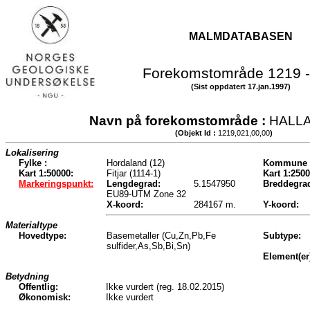
MALMDATABASEN
Forekomstområde 1219 -
(Sist oppdatert 17.jan.1997)
Navn på forekomstområde :
HALL
(Objekt Id :
1219,021,00,00
)
Lokalisering
Fylke :
Hordaland (12)
Kommune 
Kart 1:50000:
Fitjar (1114-1)
Kart 1:2500
Markeringspunkt:
Lengdegrad:
5.1547950
Breddegra
EU89-UTM Zone 32
X-koord:
284167 m.
Y-koord:
Materialtype
Hovedtype:
Basemetaller (Cu,Zn,Pb,Fe
Subtype:
sulfider,As,Sb,Bi,Sn)
Element(er
Betydning
Offentlig:
Ikke vurdert (reg. 18.02.2015)
Økonomisk:
Ikke vurdert