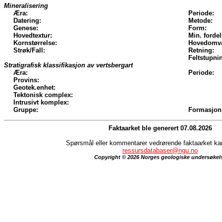
Mineralisering
Æra:
Periode:
Datering:
Metode:
Genese:
Form:
Hovedtextur:
Min. fordel
Kornstørrelse:
Hovedomva
Strøk/Fall:
Retning:
Feltstupni
Stratigrafisk klassifikasjon av vertsbergart
Æra:
Periode:
Provins:
Geotek.enhet:
Tektonisk complex:
Intrusivt komplex:
Gruppe:
Formasjon
Faktaarket ble generert 07.08.2026
Spørsmål eller kommentarer vedrørende faktaarket kan 
ressursdatabaser@ngu.no
Copyright © 2026 Norges geologiske undersøkel