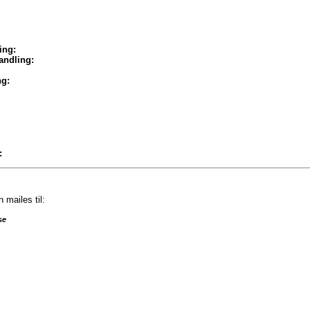
ing:
ndling:
ng:
:
mailes til:
se