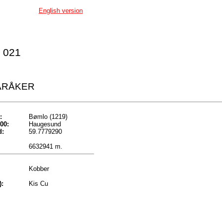
English version
 021
ARÅKER
:
Bømlo (1219)
00:
Haugesund
d:
59.7779290
6632941 m.
Kobber
):
Kis Cu