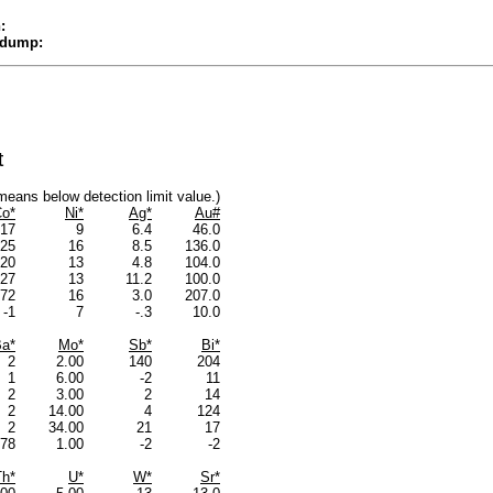
:
 dump:
t
s means below detection limit value.)
o*
Ni*
Ag*
Au#
17
9
6.4
46.0
25
16
8.5
136.0
20
13
4.8
104.0
27
13
11.2
100.0
72
16
3.0
207.0
-1
7
-.3
10.0
a*
Mo*
Sb*
Bi*
2
2.00
140
204
1
6.00
-2
11
2
3.00
2
14
2
14.00
4
124
2
34.00
21
17
78
1.00
-2
-2
Th*
U*
W*
Sr*