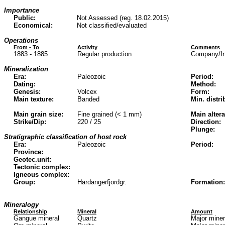
Importance
Public:
Not Assessed (reg. 18.02.2015)
Economical:
Not classified/evaluated
Operations
From - To
Activity
Comments
1883 - 1885
Regular production
Company/Ins
Mineralization
Era:
Paleozoic
Period:
Dating:
Method:
Genesis:
Volcex
Form:
Main texture:
Banded
Min. distri
Main grain size:
Fine grained (< 1 mm)
Main altera
Strike/Dip:
220 / 25
Direction:
Plunge:
Stratigraphic classification of host rock
Era:
Paleozoic
Period:
Province:
Geotec.unit:
Tectonic complex:
Igneous complex:
Group:
Hardangerfjordgr.
Formation:
Mineralogy
Relationship
Mineral
Amount
Gangue mineral
Quartz
Major mine