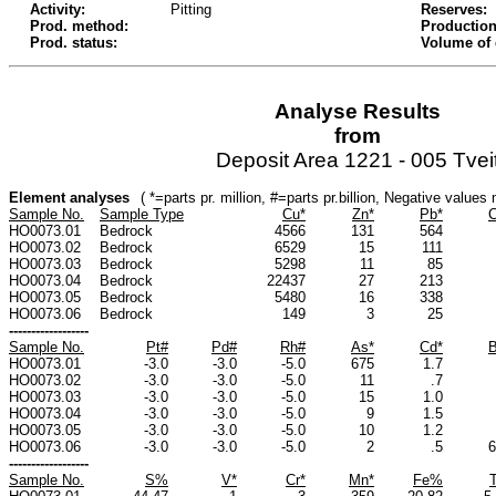
Activity:
Pitting
Reserves:
Prod. method:
Production
Prod. status:
Volume of
Analyse Results
from
Deposit Area 1221 - 005 Tvei
Element analyses
( *=parts pr. million, #=parts pr.billion, Negative value
Sample No.
Sample Type
Cu*
Zn*
Pb*
C
HO0073.01
Bedrock
4566
131
564
HO0073.02
Bedrock
6529
15
111
HO0073.03
Bedrock
5298
11
85
HO0073.04
Bedrock
22437
27
213
HO0073.05
Bedrock
5480
16
338
HO0073.06
Bedrock
149
3
25
------------------
Sample No.
Pt#
Pd#
Rh#
As*
Cd*
B
HO0073.01
-3.0
-3.0
-5.0
675
1.7
HO0073.02
-3.0
-3.0
-5.0
11
.7
HO0073.03
-3.0
-3.0
-5.0
15
1.0
HO0073.04
-3.0
-3.0
-5.0
9
1.5
HO0073.05
-3.0
-3.0
-5.0
10
1.2
HO0073.06
-3.0
-3.0
-5.0
2
.5
6
------------------
Sample No.
S%
V*
Cr*
Mn*
Fe%