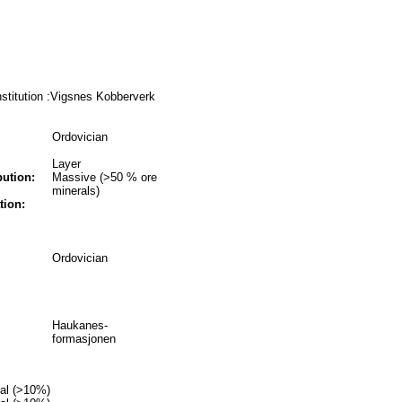
titution :Vigsnes Kobberverk
Ordovician
Layer
bution:
Massive (>50 % ore
minerals)
tion:
Ordovician
Haukanes-
formasjonen
ral (>10%)