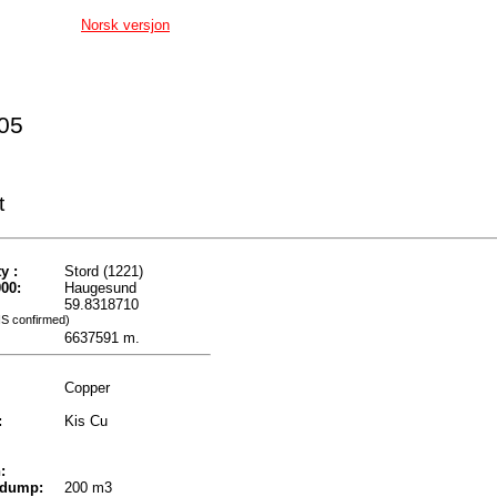
Norsk versjon
005
t
y :
Stord (1221)
00:
Haugesund
59.8318710
IS confirmed)
6637591 m.
Copper
:
Kis Cu
:
 dump:
200 m3