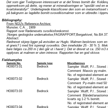
Det som gjør Tveitgruven interessant er at det finnes bornitt der. Kolderu
oppmerksom på dette, og mener at mineraliseringen er "opstått ved en 
kvartskeratofyr". Undertegnede klassificerer den som en metamorfosert m
på bakgrunn av lagdelte bornitt-svovelkismalmer som er utbredte i tippma
Bibliography:
From NGU's Reference Archive:
Munster, C.A. , 1909
Rapport over Rødenesets svovlkisforekomst.
;Norges geologiske undersøkelse;FAGRAPPORT;Bergarkivet; No.BA 37
Abstract:
Rødneset skjerp ligger på østsiden av Huglo. Malmen beskrives som en kv
el gneis? ) med fint isprengt svovelkis. Den inneholder 25 - 30 % S. Me
bare følges ca 200 m ( den går ut i havet ). Det er drevet ut ca. 150 m3 
opplyses at malmen er uten intresse. Rapporten har en god skisse.
Fieldsamples
Sample No.
Sample type
Miscellanrous
HO0073.01
Bedrock
Sampler :Wulff, P./...Stored
Comment :Massiv py-malm. 
No. of registrated element a
HO0073.02
Bedrock
Sampler :Wulff, P./...Stored
Comment :Py-malm med 50 % 
No. of registrated element a
HO0073.03
Bedrock
Sampler :Wulff, P./...Stored
Comment :Båndet/anastomo
kvarts og 1-2 % bornitt.
No. of registrated element a
HO0073.04
Bedrock
Sampler :Wulff, P./...Stored