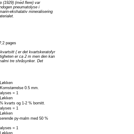
p (1929) (med flere) var
endogen pneumatolyse i
arin-ekshalativ mineralisering
terialet.
7;2 pages
artsitt ( er det kvartskeratofyr
ktigheten er ca 2 m men den kan
malmi tre shråsynker. Det
 :Løkken
Kornstørrelse 0.5 mm.
nalyses = 1
 :Løkken
kvarts og 1-2 % bornitt.
nalyses = 1
 :Løkken
serende py-malm med 50 %
nalyses = 1
 :Løkken