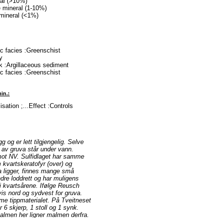
ral (>10%)
 mineral (1-10%)
mineral (<1%)
c facies :Greenschist
y
ck :Argillaceous sediment
c facies :Greenschist
in.:
sation ;...Effect :Controls
 og er lett tilgjengelig. Selve
 av gruva står under vann.
mot NV. Sulfidlaget har samme
m kvartskeratofyr (over) og
a ligger, finnes mange små
ndre loddrett og har muligens
i kvartsårene. Ifølge Reusch
vis nord og sydvest for gruva.
me tippmaterialet. På Tveitneset
 6 skjerp, 1 stoll og 1 synk.
almen her ligner malmen derfra.