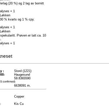
lag (20 %) og 2 lag av bornitt
nalyses = 1
 :Løkken
0 % kvarts og 1 % cpy.
nalyses = 1
 :Løkken
ekularitt. Prøven er tatt ca. 10
.
nalyses = 1
tneset
y :
Stord (1221)
00:
Haugesund
59.8365590
IS confirmed)
6638091 m.
Copper
:
Kis Cu