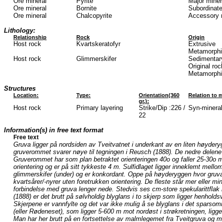
Ore mineral
Pyrite
Major mine
Ore mineral
Bornite
Subordinate
Ore mineral
Chalcopyrite
Accessory 
Lithology:
Relationship
Rock
Origin
Host rock
Kvartskeratofyr
Extrusive
Metamorphi
Host rock
Glimmerskifer
Sedimentar
Original ro
Metamorphi
Structures
Location:
Type:
Orientation(360
Relation to m
gr.):
Host rock
Primary layering
Strike/Dip :226 /
Syn-minerali
22
Information(s) in free text format
Free text
Gruva ligger på nordsiden av Tveitvatnet i underkant av en liten høyderygg
gruverommet svarer nøye til tegningen i Reusch (1888). De nedre delene
Gruverommet har som plan betraktet orienteringen 40o og faller 25-30o 
orientering og er på sitt tykkeste 4 m. Sulfidlaget ligger inneklemt mello
glimmerskifer (under) og er konkordant. Oppe på høyderyggen hvor gruv
kvartsårer/-nyrer uten foretrukken orientering. De fleste står mer eller mi
forbindelse med gruva lenger nede. Stedvis ses cm-store spekularittflak 
(1888) er det brutt på sølvholdig blyglans i to skjerp som ligger henholds
Skjerpene er vannfylte og det var ikke mulig å se blyglans i det sparsom
(eller Rødeneset), som ligger 5-600 m mot nordøst i strøkretningen, ligger
Man har her brutt på en fortsettelse av malmlegemet fra Tveitgruva og m