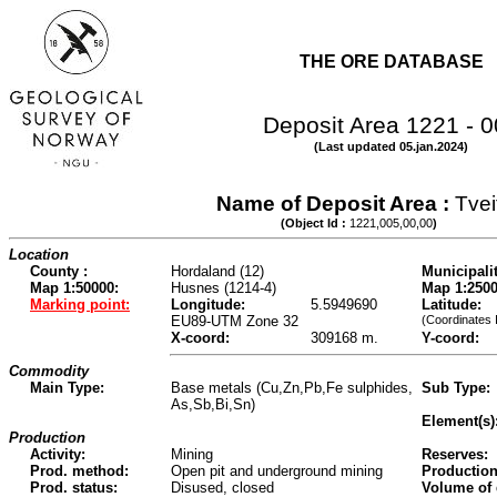
THE ORE DATABASE
Deposit Area 1221 - 
(Last updated 05.jan.2024)
Name of Deposit Area :
Tvei
(Object Id :
1221,005,00,00
)
Location
County :
Hordaland (12)
Municipalit
Map 1:50000:
Husnes (1214-4)
Map 1:2500
Marking point:
Longitude:
5.5949690
Latitude:
EU89-UTM Zone 32
(Coordinates 
X-coord:
309168 m.
Y-coord:
Commodity
Main Type:
Base metals (Cu,Zn,Pb,Fe sulphides,
Sub Type:
As,Sb,Bi,Sn)
Element(s)
Production
Activity:
Mining
Reserves:
Prod. method:
Open pit and underground mining
Production
Prod. status:
Disused, closed
Volume of