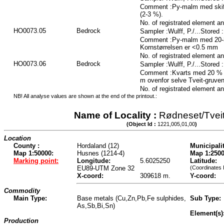
Comment :Py-malm med skifer
(2-3 %).
No. of registrated element a
HO0073.05
Bedrock
Sampler :Wulff, P./...Stored
Comment :Py-malm med 20-3
Kornstørrelsen er <0.5 mm
No. of registrated element a
HO0073.06
Bedrock
Sampler :Wulff, P./...Stored
Comment :Kvarts med 20 % sp
m ovenfor selve Tveit-gruven
No. of registrated element a
NB! All analyse values are shown at the end of the printout.:
Name of Locality :
Rødneset/Tvei
(Object Id :
1221,005,01,00
)
Location
County :
Hordaland (12)
Municipalit
Map 1:50000:
Husnes (1214-4)
Map 1:2500
Marking point:
Longitude:
5.6025250
Latitude:
EU89-UTM Zone 32
(Coordinates 
X-coord:
309618 m.
Y-coord:
Commodity
Main Type:
Base metals (Cu,Zn,Pb,Fe sulphides,
Sub Type:
As,Sb,Bi,Sn)
Element(s)
Production