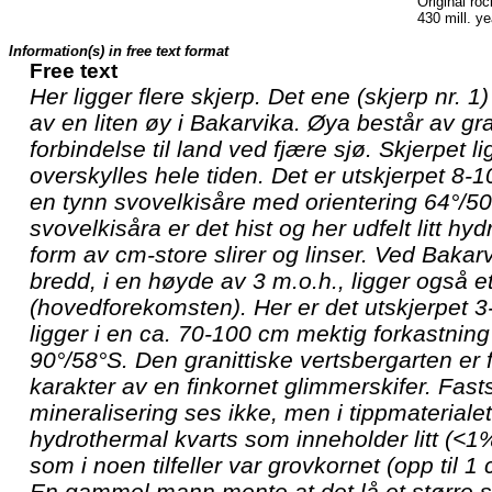
Original roc
430 mill. y
Information(s) in free text format
Free text
Her ligger flere skjerp. Det ene (skjerp nr. 1
av en liten øy i Bakarvika. Øya består av gra
forbindelse til land ved fjære sjø. Skjerpet l
overskylles hele tiden. Det er utskjerpet 8-1
en tynn svovelkisåre med orientering 64°/5
svovelkisåra er det hist og her udfelt litt hyd
form av cm-store slirer og linser. Ved Bakar
bredd, i en høyde av 3 m.o.h., ligger også e
(hovedforekomsten). Her er det utskjerpet 3
ligger i en ca. 70-100 cm mektig forkastnin
90°/58°S. Den granittiske vertsbergarten er f
karakter av en finkornet glimmerskifer. Fas
mineralisering ses ikke, men i tippmaterialet 
hydrothermal kvarts som inneholder litt (<1%)
som i noen tilfeller var grovkornet (opp til 1
En gammel mann mente at det lå et større 