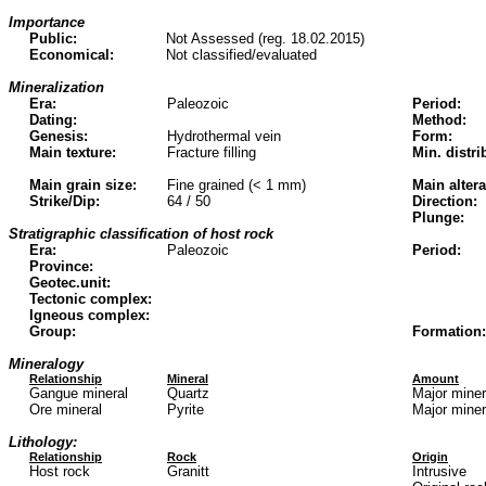
Importance
Public:
Not Assessed (reg. 18.02.2015)
Economical:
Not classified/evaluated
Mineralization
Era:
Paleozoic
Period:
Dating:
Method:
Genesis:
Hydrothermal vein
Form:
Main texture:
Fracture filling
Min. distri
Main grain size:
Fine grained (< 1 mm)
Main altera
Strike/Dip:
64 / 50
Direction:
Plunge:
Stratigraphic classification of host rock
Era:
Paleozoic
Period:
Province:
Geotec.unit:
Tectonic complex:
Igneous complex:
Group:
Formation:
Mineralogy
Relationship
Mineral
Amount
Gangue mineral
Quartz
Major mine
Ore mineral
Pyrite
Major mine
Lithology:
Relationship
Rock
Origin
Host rock
Granitt
Intrusive