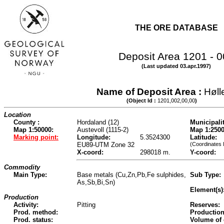
THE ORE DATABASE
Deposit Area 1201 - 
(Last updated 03.apr.1997)
Name of Deposit Area :
Høll
(Object Id :
1201,002,00,00
)
Location
County :
Hordaland (12)
Municipalit
Map 1:50000:
Austevoll (1115-2)
Map 1:2500
Marking point:
Longitude:
5.3524300
Latitude:
EU89-UTM Zone 32
(Coordinates 
X-coord:
298018 m.
Y-coord:
Commodity
Main Type:
Base metals (Cu,Zn,Pb,Fe sulphides,
Sub Type:
As,Sb,Bi,Sn)
Element(s)
Production
Activity:
Pitting
Reserves:
Prod. method:
Production
Prod. status:
Volume of