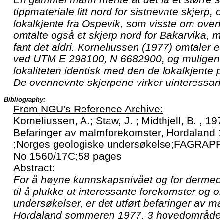
tippmateriale litt nord for sistnevnte skjerp
lokalkjente fra Ospevik, som visste om oven
omtalte også et skjerp nord for Bakarvika,
fant det aldri. Korneliussen (1977) omtaler 
ved UTM E 298100, N 6682900, og muligen
lokaliteten identisk med den de lokalkjente
De ovennevnte skjerpene virker uinteressan
Bibliography:
From NGU's Reference Archive:
Korneliussen, A.; Staw, J. ; Midthjell, B. , 1
Befaringer av malmforekomster, Hordaland 
;Norges geologiske undersøkelse;FAGRAP
No.1560/17C;58 pages
Abstract:
For å høyne kunnskapsnivået og for dermed 
til å plukke ut interessante forekomster og
undersøkelser, er det utført befaringer av 
Hordaland sommeren 1977. 3 hovedområder