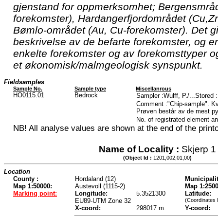
gjenstand for oppmerksomhet; Bergensmrådet
forekomster), Hardangerfjordområdet (Cu,Z
Bømlo-området (Au, Cu-forekomster). Det gi
beskrivelse av de befarte forekomster, og e
enkelte forekomster og av forekomsttyper og
et økonomisk/malmgeologisk synspunkt.
Fieldsamples
Sample No.
Sample type
Miscellanrous
HO0115.01
Bedrock
Sampler :Wulff, P./...Stored
Comment :"Chip-sample". Kva
Prøven består av de mest py
No. of registrated element a
NB! All analyse values are shown at the end of the printo
Name of Locality :
Skjerp 1
(Object Id :
1201,002,01,00
)
Location
County :
Hordaland (12)
Municipalit
Map 1:50000:
Austevoll (1115-2)
Map 1:2500
Marking point:
Longitude:
5.3521300
Latitude:
EU89-UTM Zone 32
(Coordinates 
X-coord:
298017 m.
Y-coord: