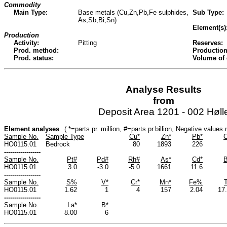
Commodity
Main Type:
Base metals (Cu,Zn,Pb,Fe sulphides,
Sub Type:
As,Sb,Bi,Sn)
Element(s)
Production
Activity:
Pitting
Reserves:
Prod. method:
Production
Prod. status:
Volume of
Analyse Results
from
Deposit Area 1201 - 002 Høll
Element analyses
( *=parts pr. million, #=parts pr.billion, Negative value
Sample No.
Sample Type
Cu*
Zn*
Pb*
C
HO0115.01
Bedrock
80
1893
226
------------------
Sample No.
Pt#
Pd#
Rh#
As*
Cd*
B
HO0115.01
3.0
-3.0
-5.0
1661
11.6
------------------
Sample No.
S%
V*
Cr*
Mn*
Fe%
HO0115.01
1.62
1
4
157
2.04
17
------------------
Sample No.
La*
B*
HO0115.01
8.00
6