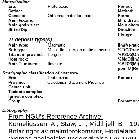
Mineralization
Era:
Proterozoic
Period:
Dating:
Method:
Genesis:
Orthomagmatic formation
Form:
Main texture:
Min. distri
Main grain size:
Main altera
Strike/Dip:
Direction:
Plunge:
Ti-deposit type(s)
Main type:
Magmatic
Ilm/Mt-rati
Sub type:
Mt +/- Ilm +/- Ap in mafic intrusion
%TiO(Ore):
Titanium province:
Bergen
%P2O5(Ore
Host rock:
%MgO(Ilm)
Main Ti mineral:
Ilmenite
%V2O3(Mt)
ppm U (Rut
Stratigraphic classification of host rock
Era:
Proterozoic
Period:
Province:
Caledonian Basement Province
Geotec.unit:
Tectonic complex:
Igneous complex:
Group:
Formation:
Bibliography:
From NGU's Reference Archive:
Korneliussen, A.; Staw, J. ; Midthjell, B. , 1
Befaringer av malmforekomster, Hordaland 
;Norges geologiske undersøkelse;FAGRAP