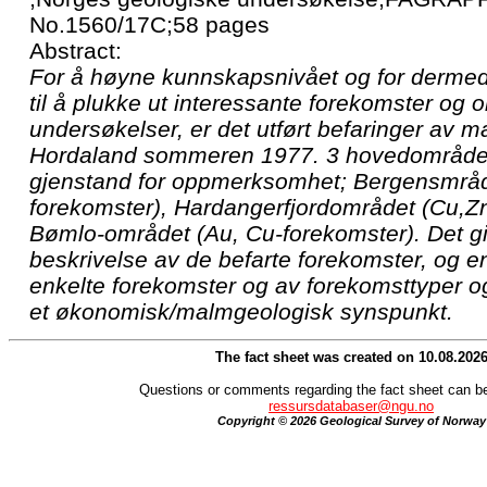
No.1560/17C;58 pages
Abstract:
For å høyne kunnskapsnivået og for dermed 
til å plukke ut interessante forekomster og
undersøkelser, er det utført befaringer av 
Hordaland sommeren 1977. 3 hovedområder
gjenstand for oppmerksomhet; Bergensmrådet
forekomster), Hardangerfjordområdet (Cu,Z
Bømlo-området (Au, Cu-forekomster). Det gi
beskrivelse av de befarte forekomster, og e
enkelte forekomster og av forekomsttyper og
et økonomisk/malmgeologisk synspunkt.
The fact sheet was created on 10.08.202
Questions or comments regarding the fact sheet can be
ressursdatabaser@ngu.no
Copyright © 2026 Geological Survey of Norway