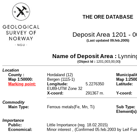
THE ORE DATABASE
Deposit Area 1201 - 
(Last updated 09.feb.2005)
Name of Deposit Area :
Lynnin
(Object Id :
1201,003,00,00
)
Location
County :
Hordaland (12)
Municipalit
Map 1:50000:
Bergen (1115-1)
Map 1:2500
Marking point:
Longitude:
5.2276350
Latitude:
EU89-UTM Zone 32
X-coord:
291367 m.
Y-coord:
Commodity
Main Type:
Ferrous metals(Fe, Mn, Ti)
Sub Type:
Element(s)
Importance
Public:
Little Importance (reg. 18.02.2015)
Economical:
Minor interest , (Confirmed 05.feb.2003 by Leif Fu