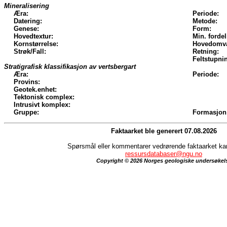
Mineralisering
Æra:
Periode:
Datering:
Metode:
Genese:
Form:
Hovedtextur:
Min. fordel
Kornstørrelse:
Hovedomva
Strøk/Fall:
Retning:
Feltstupni
Stratigrafisk klassifikasjon av vertsbergart
Æra:
Periode:
Provins:
Geotek.enhet:
Tektonisk complex:
Intrusivt komplex:
Gruppe:
Formasjon
Faktaarket ble generert 07.08.2026
Spørsmål eller kommentarer vedrørende faktaarket kan 
ressursdatabaser@ngu.no
Copyright © 2026 Norges geologiske undersøkel