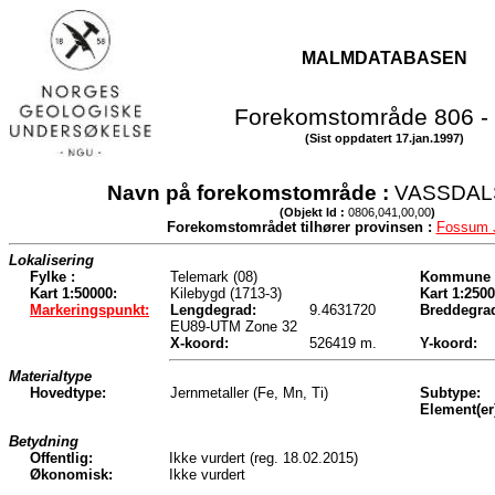
MALMDATABASEN
Forekomstområde 806 -
(Sist oppdatert 17.jan.1997)
Navn på forekomstområde :
VASSDAL
(Objekt Id :
0806,041,00,00
)
Forekomstområdet tilhører provinsen :
Fossum 
Lokalisering
Fylke :
Telemark (08)
Kommune 
Kart 1:50000:
Kilebygd (1713-3)
Kart 1:2500
Markeringspunkt:
Lengdegrad:
9.4631720
Breddegra
EU89-UTM Zone 32
X-koord:
526419 m.
Y-koord:
Materialtype
Hovedtype:
Jernmetaller (Fe, Mn, Ti)
Subtype:
Element(er
Betydning
Offentlig:
Ikke vurdert (reg. 18.02.2015)
Økonomisk:
Ikke vurdert