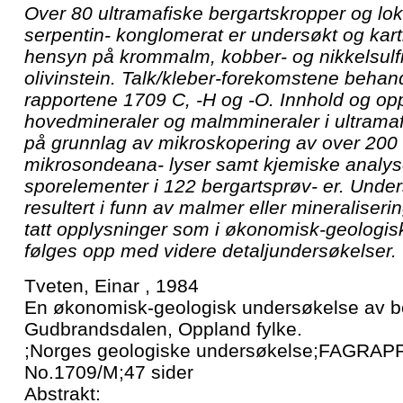
Over 80 ultramafiske bergartskropper og loka
serpentin- konglomerat er undersøkt og kart
hensyn på krommalm, kobber- og nikkelsulfid
olivinstein. Talk/kleber-forekomstene behand
rapportene 1709 C, -H og -O. Innhold og op
hovedmineraler og malmmineraler i ultramaf
på grunnlag av mikroskopering av over 200 s
mikrosondeana- lyser samt kjemiske analys
sporelementer i 122 bergartsprøv- er. Unde
resultert i funn av malmer eller mineraliserin
tatt opplysninger som i økonomisk-geologi
følges opp med videre detaljundersøkelser.
Tveten, Einar , 1984
En økonomisk-geologisk undersøkelse av b
Gudbrandsdalen, Oppland fylke.
;Norges geologiske undersøkelse;FAGRAP
No.1709/M;47 sider
Abstrakt: