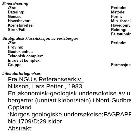
Mineralisering
Æra:
Periode:
Datering:
Metode:
Genese:
Form:
Hovedtextur:
Min. fordel
Kornstørrelse:
Hovedomva
Strøk/Fall:
Retning:
Feltstupni
Stratigrafisk klassifikasjon av vertsbergart
Æra:
Periode:
Provins:
Geotek.enhet:
Tektonisk complex:
Intrusivt komplex:
Gruppe:
Formasjon
Litteraturfortegnelser:
Fra NGU's Referansearkiv.:
Nilsson, Lars Petter , 1983
En økonomisk-geologisk undersøkelse av u
bergarter (unntatt kleberstein) i Nord-Gudb
Oppland.
;Norges geologiske undersøkelse;FAGRAP
No.1709/D;29 sider
Abstrakt: