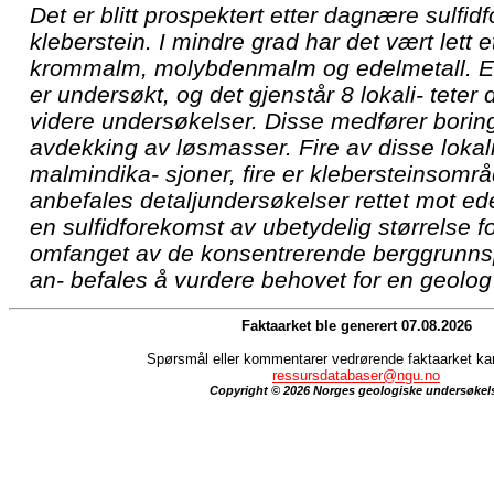
Det er blitt prospektert etter dagnære sulfi
kleberstein. I mindre grad har det vært lett 
krommalm, molybdenmalm og edelmetall. En 
er undersøkt, og det gjenstår 8 lokali- teter
videre undersøkelser. Disse medfører boring
avdekking av løsmasser. Fire av disse lokal
malmindika- sjoner, fire er klebersteinsområ
anbefales detaljundersøkelser rettet mot ede
en sulfidforekomst av ubetydelig størrelse fo
omfanget av de konsentrerende berggrunns
an- befales å vurdere behovet for en geolog kn
Faktaarket ble generert 07.08.2026
Spørsmål eller kommentarer vedrørende faktaarket kan 
ressursdatabaser@ngu.no
Copyright © 2026 Norges geologiske undersøkel