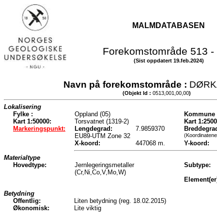
MALMDATABASEN
Forekomstområde 513 -
(Sist oppdatert 19.feb.2024)
Navn på forekomstområde :
DØRK
(Objekt Id :
0513,001,00,00
)
Lokalisering
Fylke :
Oppland (05)
Kommune 
Kart 1:50000:
Torsvatnet (1319-2)
Kart 1:2500
Markeringspunkt:
Lengdegrad:
7.9859370
Breddegra
EU89-UTM Zone 32
(Koordinatene
X-koord:
447068 m.
Y-koord:
Materialtype
Hovedtype:
Jernlegeringsmetaller
Subtype:
(Cr,Ni,Co,V,Mo,W)
Element(er
Betydning
Offentlig:
Liten betydning (reg. 18.02.2015)
Økonomisk:
Lite viktig