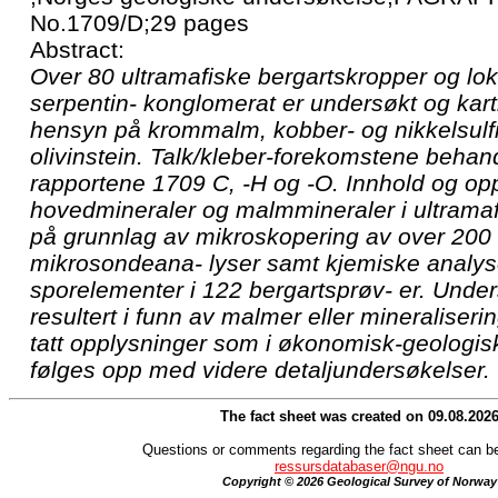
No.1709/D;29 pages
Abstract:
Over 80 ultramafiske bergartskropper og loka
serpentin- konglomerat er undersøkt og kart
hensyn på krommalm, kobber- og nikkelsulfid
olivinstein. Talk/kleber-forekomstene behand
rapportene 1709 C, -H og -O. Innhold og op
hovedmineraler og malmmineraler i ultramaf
på grunnlag av mikroskopering av over 200 s
mikrosondeana- lyser samt kjemiske analys
sporelementer i 122 bergartsprøv- er. Unde
resultert i funn av malmer eller mineraliserin
tatt opplysninger som i økonomisk-geologi
følges opp med videre detaljundersøkelser.
The fact sheet was created on 09.08.202
Questions or comments regarding the fact sheet can be
ressursdatabaser@ngu.no
Copyright © 2026 Geological Survey of Norway