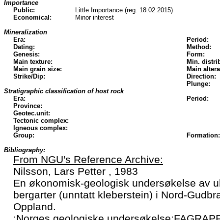
Importance
Public:
Little Importance (reg. 18.02.2015)
Economical:
Minor interest
Mineralization
Era:
Period:
Dating:
Method:
Genesis:
Form:
Main texture:
Min. distri
Main grain size:
Main altera
Strike/Dip:
Direction:
Plunge:
Stratigraphic classification of host rock
Era:
Period:
Province:
Geotec.unit:
Tectonic complex:
Igneous complex:
Group:
Formation:
Bibliography:
From NGU's Reference Archive:
Nilsson, Lars Petter , 1983
En økonomisk-geologisk undersøkelse av u
bergarter (unntatt kleberstein) i Nord-Gudb
Oppland.
;Norges geologiske undersøkelse;FAGRAP