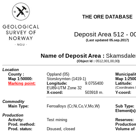
THE ORE DATABASE
Deposit Area 512 - 0
(Last updated 05.sep.2017)
Name of Deposit Area :
Skamsdale
(Object Id :
0512,001,00,00
)
Location
County :
Oppland (05)
Municipalit
Map 1:50000:
Storskrymten (1419-1)
Map 1:2500
Marking point:
Longitude:
9.0755400
Latitude:
EU89-UTM Zone 32
(Coordinates 
X-coord:
503918 m.
Y-coord:
Commodity
Main Type:
Ferroalloys (Cr,Ni,Co,V,Mo,W)
Sub Type:
Element(s)
Production
Activity:
Test mining
Reserves:
Prod. method:
Production
Prod. status:
Disused, closed
Volume of