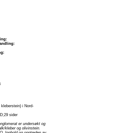
ing:
ndling:
ng:
:
kleberstein) i Nord-
D;29 sider
konglomerat er undersøkt og
k/kleber og olivinstein.
-O. Innhold og opptreden av