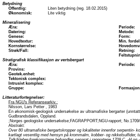
Betydning
Offentlig:
Liten betydning (reg. 18.02.2015)
Økonomisk:
Lite viktig
Mineralisering
Æra:
Periode:
Datering:
Metode:
Genese:
Form:
Hovedtextur:
Min. fordel
Kornstørrelse:
Hovedomva
Strøk/Fall:
Retning:
Feltstupni
Stratigrafisk klassifikasjon av vertsbergart
Æra:
Periode:
Provins:
Geotek.enhet:
Tektonisk complex:
Intrusivt komplex:
Gruppe:
Formasjon
Litteraturfortegnelser:
Fra NGU's Referansearkiv.:
Nilsson, Lars Petter , 1983
En økonomisk-geologisk undersøkelse av ultramafiske bergarter (unntatt 
Gudbrandsdalen, Oppland.
;Norges geologiske undersøkelse;FAGRAPPORT;NGU-rapport; No.1709/
Abstrakt:
Over 80 ultramafiske bergartskropper og lokaliteter innenfor serpentin- 
kartlagt vesentlig med hensyn på krommalm, kobber- og nikkelsulfider, tal
Talk/kleber-forekomstene behandles separat i rapportene 1709 C, -H og 