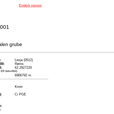
English version
 001
len grube
:
Lesja (0512)
00:
Røros
d:
62.2927220
 ER bekreftet)
6906792 m.
Krom
):
Cr PGE
n:
: