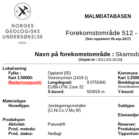
MALMDATABASEN
Forekomstområde 512 -
(Sist oppdatert 05.sep.2017)
Navn på forekomstområde :
Skamsda
(Objekt Id :
0512,001,00,00
)
Lokalisering
Fylke :
Oppland (05)
Kommune 
Kart 1:50000:
Storskrymten (1419-1)
Kart 1:2500
Markeringspunkt:
Lengdegrad:
9.0755400
Breddegra
EU89-UTM Zone 32
(Koordinatene
X-koord:
503918 m.
Y-koord:
Materialtype
Hovedtype:
Jernlegeringsmetaller
Subtype:
(Cr,Ni,Co,V,Mo,W)
Element(er
Produksjon
Aktivitet:
Prøvedrift
Reserver:
Prod. metode:
Produksjo
Prod. status:
Nedlagt
Tippvolum