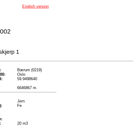
English version
 002
skjerp 1
:
Bærum (0219)
00:
Oslo
d:
59.9498640
6646867 m.
Jern
):
Fe
n:
:
20 m3