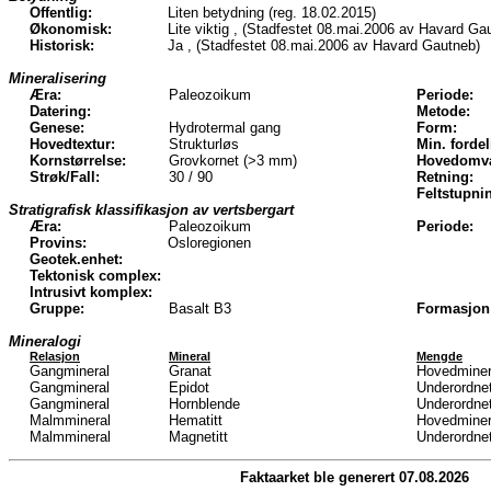
Offentlig:
Liten betydning (reg. 18.02.2015)
Økonomisk:
Lite viktig , (Stadfestet 08.mai.2006 av Havard Ga
Historisk:
Ja , (Stadfestet 08.mai.2006 av Havard Gautneb)
Mineralisering
Æra:
Paleozoikum
Periode:
Datering:
Metode:
Genese:
Hydrotermal gang
Form:
Hovedtextur:
Strukturløs
Min. fordel
Kornstørrelse:
Grovkornet (>3 mm)
Hovedomva
Strøk/Fall:
30 / 90
Retning:
Feltstupni
Stratigrafisk klassifikasjon av vertsbergart
Æra:
Paleozoikum
Periode:
Provins:
Osloregionen
Geotek.enhet:
Tektonisk complex:
Intrusivt komplex:
Gruppe:
Basalt B3
Formasjon
Mineralogi
Relasjon
Mineral
Mengde
Gangmineral
Granat
Hovedminer
Gangmineral
Epidot
Underordnet
Gangmineral
Hornblende
Underordnet
Malmmineral
Hematitt
Hovedminer
Malmmineral
Magnetitt
Underordnet
Faktaarket ble generert 07.08.2026