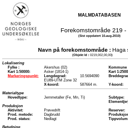
MALMDATABASEN
Forekomstområde 219 -
(Sist oppdatert 10.aug.2010)
Navn på forekomstområde :
Haga 
(Objekt Id :
0219,002,00,00
)
Lokalisering
Fylke :
Akershus (02)
Kommune 
Kart 1:50000:
Asker (1814-1)
Kart 1:2500
Markeringspunkt:
Lengdegrad:
10.5694090
Breddegra
EU89-UTM Zone 32
X-koord:
587664 m.
Y-koord:
Materialtype
Hovedtype:
Jernmetaller (Fe, Mn, Ti)
Subtype:
Element(er
Produksjon
Aktivitet:
Prøvedrift
Reserver:
Prod. metode:
Dagbrudd
Produksjo
Prod. status:
Nedlagt
Tippvolum
Betydning