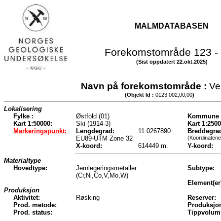
MALMDATABASEN
Forekomstområde 123 -
(Sist oppdatert 22.okt.2025)
Navn på forekomstområde :
Ve
(Objekt Id :
0123,002,00,00
)
Lokalisering
Fylke :
Østfold (01)
Kommune 
Kart 1:50000:
Ski (1914-3)
Kart 1:2500
Markeringspunkt:
Lengdegrad:
11.0267890
Breddegra
EU89-UTM Zone 32
(Koordinatene
X-koord:
614449 m.
Y-koord:
Materialtype
Hovedtype:
Jernlegeringsmetaller
Subtype:
(Cr,Ni,Co,V,Mo,W)
Element(er
Produksjon
Aktivitet:
Røsking
Reserver:
Prod. metode:
Produksjo
Prod. status:
Tippvolum