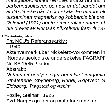
metagabbro finnes i en liten knaus rett sør f
parkeringsplassen og i øst er det båndet g
amfibolittiske bånd i cm-skala. En mindre b
disseminert magnetkis og kobberkis ble prøv
Rekstad (1921) opptrer mineraliseringene i 
ble drevet av Romsås nikkelverk fram til 18
Litteraturfortegnelser:
Fra NGU's Referansearkiv.:
, 1940
Aktenvermerk uber Nickelerz-Vorkommen i
;Norges geologiske undersøkelse;FAGRAPP
No.BA 1585;2 sider
Abstrakt:
Notatet gir opplysninger om nikkel-magnetki
Smålenene, Spydeberg, Hobøl, Skiptvedt, S
Eidsberg, Trøgstad og Askim.
Foslie, Steinar , 1925
Syd-Norges gruber og malmforekomster.