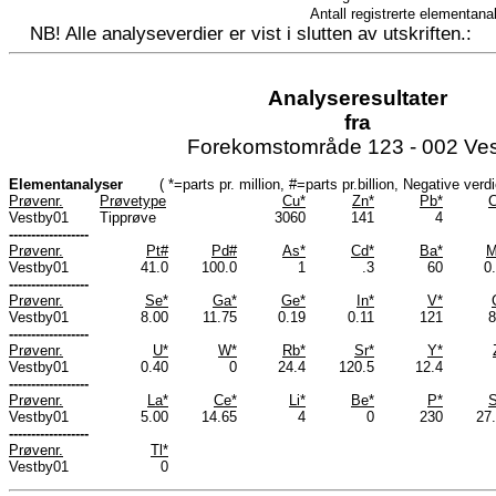
Antall registrerte elementana
NB! Alle analyseverdier er vist i slutten av utskriften.:
Analyseresultater
fra
Forekomstområde 123 - 002 Ve
Elementanalyser
( *=parts pr. million, #=parts pr.billion, Negative ve
Prøvenr.
Prøvetype
Cu*
Zn*
Pb*
C
Vestby01
Tipprøve
3060
141
4
------------------
Prøvenr.
Pt#
Pd#
As*
Cd*
Ba*
M
Vestby01
41.0
100.0
1
.3
60
0
------------------
Prøvenr.
Se*
Ga*
Ge*
In*
V*
Vestby01
8.00
11.75
0.19
0.11
121
8
------------------
Prøvenr.
U*
W*
Rb*
Sr*
Y*
Vestby01
0.40
0
24.4
120.5
12.4
------------------
Prøvenr.
La*
Ce*
Li*
Be*
P*
S
Vestby01
5.00
14.65
4
0
230
27
------------------
Prøvenr.
Tl*
Vestby01
0