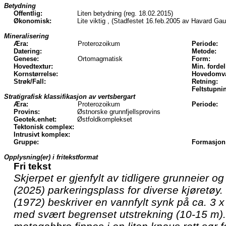
Betydning
Offentlig:
Liten betydning (reg. 18.02.2015)
Økonomisk:
Lite viktig , (Stadfestet 16.feb.2005 av Havard Ga
Mineralisering
Æra:
Proterozoikum
Periode:
Datering:
Metode:
Genese:
Ortomagmatisk
Form:
Hovedtextur:
Min. fordel
Kornstørrelse:
Hovedomva
Strøk/Fall:
Retning:
Feltstupni
Stratigrafisk klassifikasjon av vertsbergart
Æra:
Proterozoikum
Periode:
Provins:
Østnorske grunnfjellsprovins
Geotek.enhet:
Østfoldkomplekset
Tektonisk complex:
Intrusivt komplex:
Gruppe:
Formasjon
Opplysning(er) i fritekstformat
Fri tekst
Skjerpet er gjenfylt av tidligere grunneier o
(2025) parkeringsplass for diverse kjøretøy
(1972) beskriver en vannfylt synk på ca. 3 x 
med svært begrenset utstrekning (10-15 m)