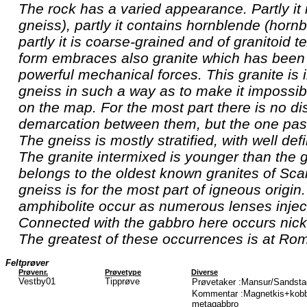
The rock has a varied appearance. Partly it 
gneiss), partly it contains hornblende (horn
partly it is coarse-grained and of granitoid te
form embraces also granite which has been
powerful mechanical forces. This granite is 
gneiss in such a way as to make it impossib
on the map. For the most part there is no dis
demarcation between them, but the one pass
The gneiss is mostly stratified, with well def
The granite intermixed is younger than the gn
belongs to the oldest known granites of Sca
gneiss is for the most part of igneous origi
amphibolite occur as numerous lenses inject
Connected with the gabbro here occurs nicke
The greatest of these occurrences is at Ro
Feltprøver
Prøvenr.
Prøvetype
Diverse
Vestby01
Tipprøve
Prøvetaker :Mansur/Sandstad/
Kommentar :Magnetkis+kobbe
metagabbro