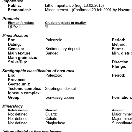
Importance
Public:
Little Importance (reg. 18.02.2015)
Economical:
Minor interest , (Confirmed 20.feb.2001 by Havard
Products
Element/product
Crude ore grade or quality
QUAZIT
%
Mineralization
Era:
Paleozoic
Period:
Dating:
Method:
Genesis:
Sedimentary deposit
Form:
Main texture:
Banded
Min. distri
Main grain size:
Strike/Dip:
Direction:
Plunge:
Stratigraphic classification of host rock
Era:
Paleozoic
Period:
Province:
Geotec.unit:
Tectonic complex:
Skjøtingen dekket
Igneous complex:
Group:
Sonvassgruppen
Formation:
Mineralogy
Relationship
Mineral
Amount
Not defined
Quartz
Major mine
Not defined
Calcite
Major mine
Not defined
Plagioclase
Subordinate
Information(s) in free text format