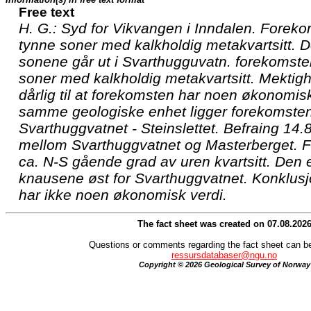
Free text
H. G.: Syd for Vikvangen i Inndalen. Foreko
tynne soner med kalkholdig metakvartsitt. D
sonene går ut i Svarthugguvatn. forekomsten
soner med kalkholdig metakvartsitt. Mektighe
dårlig til at forekomsten har noen økonomisk 
samme geologiske enhet ligger forekomsten
Svarthuggvatnet - Steinslettet. Befraing 14.
mellom Svarthuggvatnet og Masterberget. F
ca. N-S gående grad av uren kvartsitt. Den er
knausene øst for Svarthuggvatnet. Konklus
har ikke noen økonomisk verdi.
The fact sheet was created on 07.08.202
Questions or comments regarding the fact sheet can be
ressursdatabaser@ngu.no
Copyright © 2026 Geological Survey of Norway