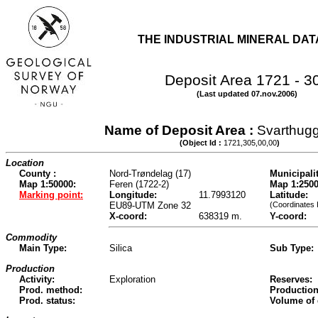
THE INDUSTRIAL MINERAL DA
Deposit Area 1721 - 3
(Last updated 07.nov.2006)
Name of Deposit Area :
Svarthug
(Object Id :
1721,305,00,00
)
Location
County :
Nord-Trøndelag (17)
Municipalit
Map 1:50000:
Feren (1722-2)
Map 1:2500
Marking point:
Longitude:
11.7993120
Latitude:
EU89-UTM Zone 32
(Coordinates 
X-coord:
638319 m.
Y-coord:
Commodity
Main Type:
Silica
Sub Type:
Production
Activity:
Exploration
Reserves:
Prod. method:
Production
Prod. status:
Volume of