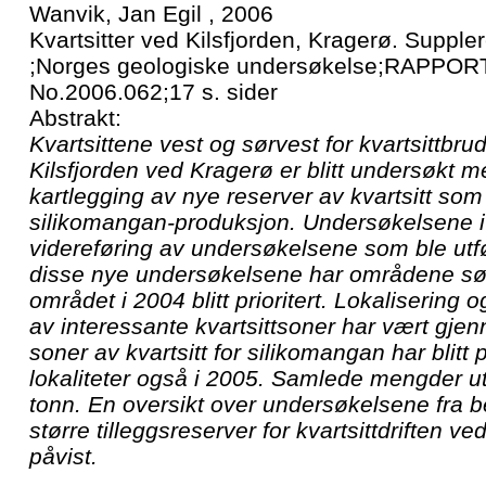
Wanvik, Jan Egil , 2006
Kvartsitter ved Kilsfjorden, Kragerø. Suppl
;Norges geologiske undersøkelse;RAPPORT
No.2006.062;17 s. sider
Abstrakt:
Kvartsittene vest og sørvest for kvartsittbr
Kilsfjorden ved Kragerø er blitt undersøkt 
kartlegging av nye reserver av kvartsitt som r
silikomangan-produksjon. Undersøkelsene i
videreføring av undersøkelsene som ble utfø
disse nye undersøkelsene har områdene sør
området i 2004 blitt prioritert. Lokalisering 
av interessante kvartsittsoner har vært gje
soner av kvartsitt for silikomangan har blitt p
lokaliteter også i 2005. Samlede mengder utg
tonn. En oversikt over undersøkelsene fra 
større tilleggsreserver for kvartsittdriften v
påvist.