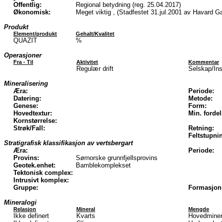
Offentlig:
Regional betydning (reg. 25.04.2017)
Økonomisk:
Meget viktig , (Stadfestet 31.jul.2001 av Havard G
Produkt
Element/produkt
Gehalt/Kvalitet
QUAZIT
%
Operasjoner
Fra - Til
Aktivitet
Kommentar
Regulær drift
Selskap/Ins
Mineralisering
Æra:
Periode:
Datering:
Metode:
Genese:
Form:
Hovedtextur:
Min. fordel
Kornstørrelse:
Strøk/Fall:
Retning:
Feltstupni
Stratigrafisk klassifikasjon av vertsbergart
Æra:
Periode:
Provins:
Sørnorske grunnfjellsprovins
Geotek.enhet:
Bamblekomplekset
Tektonisk complex:
Intrusivt komplex:
Gruppe:
Formasjon
Mineralogi
Relasjon
Mineral
Mengde
Ikke definert
Kvarts
Hovedminer