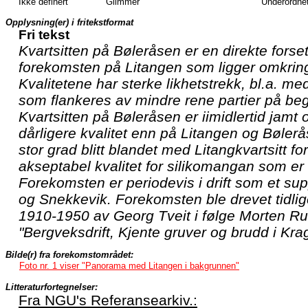
Ikke definert
Glimmer
Underordnet
Opplysning(er) i fritekstformat
Fri tekst
Kvartsitten på Bøleråsen er en direkte forse
forekomsten på Litangen som ligger omkri
Kvalitetene har sterke likhetstrekk, bl.a. me
som flankeres av mindre rene partier på beg
Kvartsitten på Bøleråsen er iimidlertid jamt
dårligere kvalitet enn på Litangen og Bølerås
stor grad blitt blandet med Litangkvartsitt f
akseptabel kvalitet for silikomangan som e
Forekomsten er periodevis i drift som et sup
og Snekkevik. Forekomsten ble drevet tidlig
1910-1950 av Georg Tveit i følge Morten Rug
"Bergveksdrift, Kjente gruver og brudd i Kr
Bilde(r) fra forekomstområdet:
Foto nr. 1 viser "Panorama med Litangen i bakgrunnen"
Litteraturfortegnelser:
Fra NGU's Referansearkiv.: