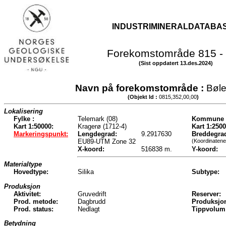
INDUSTRIMINERALDATABA
Forekomstområde 815 -
(Sist oppdatert 13.des.2024)
Navn på forekomstområde :
Bøl
(Objekt Id :
0815,352,00,00
)
Lokalisering
Fylke :
Telemark (08)
Kommune 
Kart 1:50000:
Kragerø (1712-4)
Kart 1:2500
Markeringspunkt:
Lengdegrad:
9.2917630
Breddegra
EU89-UTM Zone 32
(Koordinatene
X-koord:
516838 m.
Y-koord:
Materialtype
Hovedtype:
Silika
Subtype:
Produksjon
Aktivitet:
Gruvedrift
Reserver:
Prod. metode:
Dagbrudd
Produksjo
Prod. status:
Nedlagt
Tippvolum
Betydning