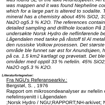
was mappen and it was found Nepheline con
which for a large part is altered to sodalite.
mineral has a chemistry about 45% SiO2, 
Na2O og5.3 % K2O. The references contain
detailed sampling and drillhole location På 1
undersøkte Norsk Hydro de neflinførende be
Lågendalen med tanke på råstoff til Al metal
den russiske Volkow prosessen. Det størst
område ble funnet sør øst for Anundsjøen, h
på ca. 1.5 km2 kartlagt og prøvetatt. Det ble
områder med opptil 33 % nefelin. 45% SiO2
Na2O og5.3 % K2O.
Litteraturfortegnelser:
Fra NGU's Referansearkiv.:
Bergstøl, S. , 1976
Rapport om mikrosondeanalyser av nefelin og
nefelinsyenitt i Lågendalen
;Norsk Hydro / NGU;RAPPORT;NH-arkivet; 