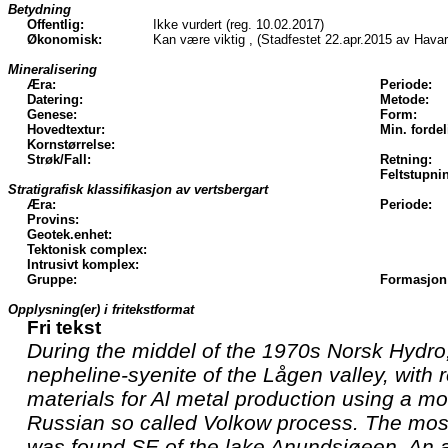
Betydning
Offentlig:
Ikke vurdert (reg. 10.02.2017)
Økonomisk:
Kan være viktig , (Stadfestet 22.apr.2015 av Hava
Mineralisering
Æra:
Periode:
Datering:
Metode:
Genese:
Form:
Hovedtextur:
Min. fordel
Kornstørrelse:
Strøk/Fall:
Retning:
Feltstupni
Stratigrafisk klassifikasjon av vertsbergart
Æra:
Periode:
Provins:
Geotek.enhet:
Tektonisk complex:
Intrusivt komplex:
Gruppe:
Formasjon
Opplysning(er) i fritekstformat
Fri tekst
During the middel of the 1970s Norsk Hydro,
nepheline-syenite of the Lågen valley, with 
materials for Al metal production using a mo
Russian so called Volkow process. The mos
was found SE of the lake Anundsjøeen. An a