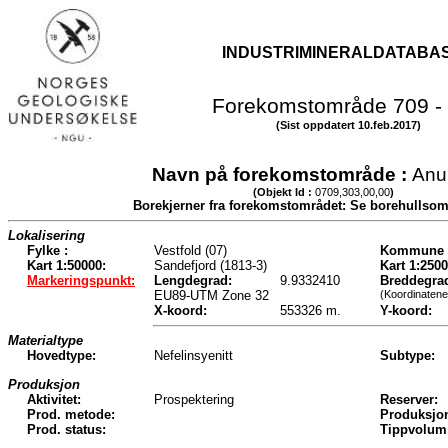
INDUSTRIMINERALDATABA
Forekomstområde 709 -
(Sist oppdatert 10.feb.2017)
Navn på forekomstområde :
Anu
(Objekt Id :
0709,303,00,00
)
Borekjerner fra forekomstområdet: Se borehullso
Lokalisering
Fylke :
Vestfold (07)
Kommune 
Kart 1:50000:
Sandefjord (1813-3)
Kart 1:2500
Markeringspunkt:
Lengdegrad:
9.9332410
Breddegra
EU89-UTM Zone 32
(Koordinatene
X-koord:
553326 m.
Y-koord:
Materialtype
Hovedtype:
Nefelinsyenitt
Subtype:
Produksjon
Aktivitet:
Prospektering
Reserver:
Prod. metode:
Produksjo
Prod. status:
Tippvolum