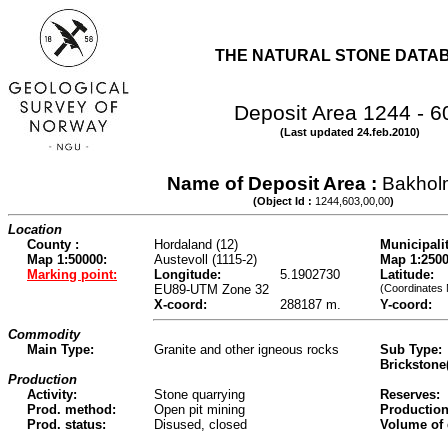
THE NATURAL STONE DATA
Deposit Area 1244 - 6
(Last updated 24.feb.2010)
Name of Deposit Area :
Bakhol
(Object Id :
1244,603,00,00
)
Location
County :
Hordaland (12)
Municipalit
Map 1:50000:
Austevoll (1115-2)
Map 1:2500
Marking point:
Longitude:
5.1902730
Latitude:
EU89-UTM Zone 32
(Coordinates
X-coord:
288187 m.
Y-coord:
Commodity
Main Type:
Granite and other igneous rocks
Sub Type:
Brickstone
Production
Activity:
Stone quarrying
Reserves:
Prod. method:
Open pit mining
Production
Prod. status:
Disused, closed
Volume of