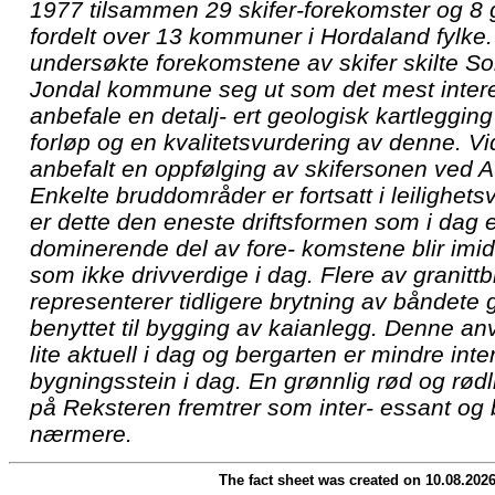
1977 tilsammen 29 skifer-forekomster og 8 
fordelt over 13 kommuner i Hordaland fylke.
undersøkte forekomstene av skifer skilte So
Jondal kommune seg ut som det mest intere
anbefale en detalj- ert geologisk kartleggin
forløp og en kvalitetsvurdering av denne. V
anbefalt en oppfølging av skifersonen ved A
Enkelte bruddområder er fortsatt i leilighetsv
er dette den eneste driftsformen som i dag
dominerende del av fore- komstene blir imidl
som ikke drivverdige i dag. Flere av granit
representerer tidligere brytning av båndete
benyttet til bygging av kaianlegg. Denne a
lite aktuell i dag og bergarten er mindre in
bygningsstein i dag. En grønnlig rød og rødl
på Reksteren fremtrer som inter- essant og
nærmere.
The fact sheet was created on 10.08.202