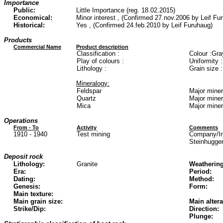
Importance
Public:
Little Importance (reg. 18.02.2015)
Economical:
Minor interest , (Confirmed 27.nov.2006 by Leif Fu
Historical:
Yes , (Confirmed 24.feb.2010 by Leif Furuhaug)
Products
Commercial Name
Product description
Classification :
Colour :Gra
Play of colours :
Uniformity :
Lithology :
Grain size :
Mineralogy:
Feldspar
Major mine
Quartz
Major mine
Mica
Major mine
Operations
From - To
Activity
Comments
1910 - 1940
Test mining
Company/Ins
Steinhugger
Deposit rock
Lithology:
Granite
Weathering
Era:
Period:
Dating:
Method:
Genesis:
Form:
Main texture:
Main grain size:
Main altera
Strike/Dip:
Direction:
Plunge: