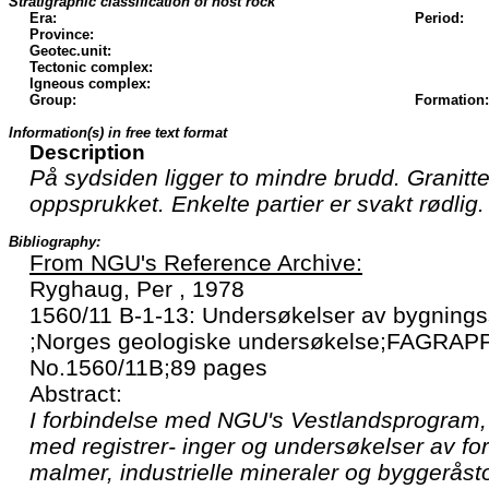
Stratigraphic classification of host rock
Era:
Period:
Province:
Geotec.unit:
Tectonic complex:
Igneous complex:
Group:
Formation:
Information(s) in free text format
Description
På sydsiden ligger to mindre brudd. Granitt
oppsprukket. Enkelte partier er svakt rødlig.
Bibliography:
From NGU's Reference Archive:
Ryghaug, Per , 1978
1560/11 B-1-13: Undersøkelser av bygningss
;Norges geologiske undersøkelse;FAGRAP
No.1560/11B;89 pages
Abstract:
I forbindelse med NGU's Vestlandsprogram, 
med registrer- inger og undersøkelser av f
malmer, industrielle mineraler og byggeråsto