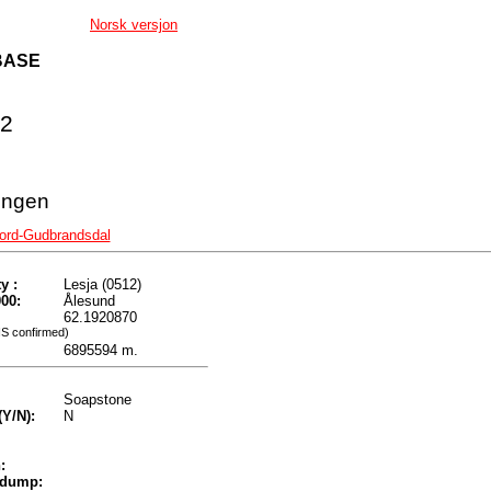
Norsk versjon
BASE
02
ungen
Nord-Gudbrandsdal
y :
Lesja (0512)
00:
Ålesund
62.1920870
IS confirmed)
6895594 m.
Soapstone
(Y/N):
N
:
 dump: