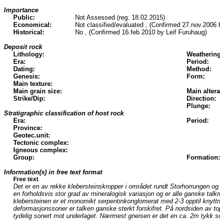
Importance
Public:
Not Assessed (reg. 18.02.2015)
Economical:
Not classified/evaluated , (Confirmed 27.nov.2006 
Historical:
No , (Confirmed 16.feb.2010 by Leif Furuhaug)
Deposit rock
Lithology:
Weathering
Era:
Period:
Dating:
Method:
Genesis:
Form:
Main texture:
Main grain size:
Main altera
Strike/Dip:
Direction:
Plunge:
Stratigraphic classification of host rock
Era:
Period:
Province:
Geotec.unit:
Tectonic complex:
Igneous complex:
Group:
Formation:
Information(s) in free text format
Free text
Det er en av rekke klebersteinskropper i området rundt Storhorrungen og 
en forholdsvis stor grad av mineralogisk variasjon og er alle ganske talkr
klebersteinen er et monomikt serpentinkonglomerat med 2-3 opptil knyttne
deformasjonssoner er talken ganske sterkt forskifret. På nordsiden av t
tydelig sonert mot underlaget. Nærmest gneisen er det en ca. 2m tykk son