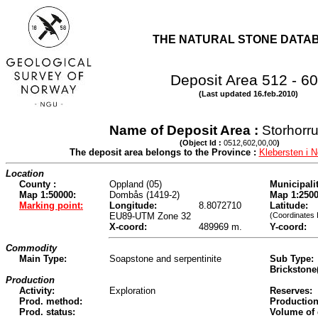
THE NATURAL STONE DATA
Deposit Area 512 - 6
(Last updated 16.feb.2010)
Name of Deposit Area :
Storhorr
(Object Id :
0512,602,00,00
)
The deposit area belongs to the Province :
Klebersten i 
Location
County :
Oppland (05)
Municipalit
Map 1:50000:
Dombås (1419-2)
Map 1:2500
Marking point:
Longitude:
8.8072710
Latitude:
EU89-UTM Zone 32
(Coordinates 
X-coord:
489969 m.
Y-coord:
Commodity
Main Type:
Soapstone and serpentinite
Sub Type:
Brickstone
Production
Activity:
Exploration
Reserves:
Prod. method:
Production
Prod. status:
Volume of