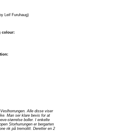
by Leif Furuhaug)
 colour:
tion:
Veslhorrungen. Alle disse viser
ike. Man ser klare bevis for at
ve-størrelse boller. I enkelte
oppen Storhurrungen er bergarten
e rik på tremolitt. Deretter en 2