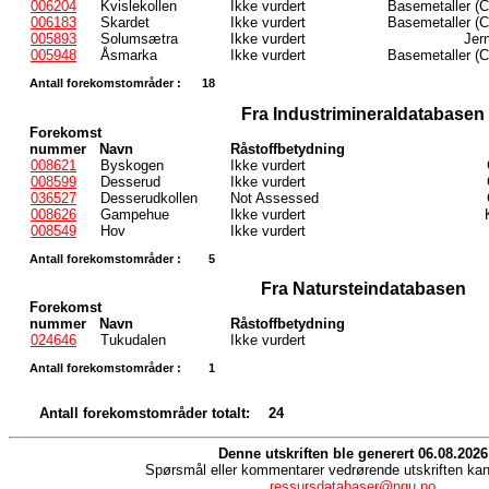
006204
Kvislekollen
Ikke vurdert
Basemetaller (C
006183
Skardet
Ikke vurdert
Basemetaller (C
005893
Solumsætra
Ikke vurdert
Jern
005948
Åsmarka
Ikke vurdert
Basemetaller (C
Antall forekomstområder :
18
Fra Industrimineraldatabasen
Forekomst
nummer
Navn
Råstoffbetydning
008621
Byskogen
Ikke vurdert
008599
Desserud
Ikke vurdert
036527
Desserudkollen
Not Assessed
008626
Gampehue
Ikke vurdert
008549
Hov
Ikke vurdert
Antall forekomstområder :
5
Fra Natursteindatabasen
Forekomst
nummer
Navn
Råstoffbetydning
024646
Tukudalen
Ikke vurdert
Antall forekomstområder :
1
Antall forekomstområder totalt:
24
Denne utskriften ble generert 06.08.2026
Spørsmål eller kommentarer vedrørende utskriften kan 
ressursdatabaser@ngu.no