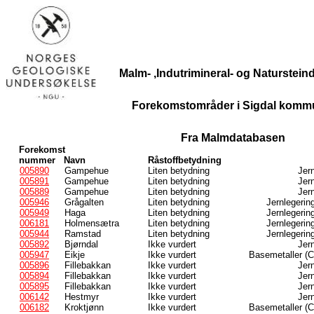
Malm- ,Indutrimineral- og Naturstei
Forekomstområder i Sigdal komm
Fra Malmdatabasen
Forekomst
nummer
Navn
Råstoffbetydning
005890
Gampehue
Liten betydning
Jern
005891
Gampehue
Liten betydning
Jern
005889
Gampehue
Liten betydning
Jern
005946
Grågalten
Liten betydning
Jernlegerin
005949
Haga
Liten betydning
Jernlegerin
006181
Holmensætra
Liten betydning
Jernlegerin
005944
Ramstad
Liten betydning
Jernlegerin
005892
Bjørndal
Ikke vurdert
Jern
005947
Eikje
Ikke vurdert
Basemetaller (C
005896
Fillebakkan
Ikke vurdert
Jern
005894
Fillebakkan
Ikke vurdert
Jern
005895
Fillebakkan
Ikke vurdert
Jern
006142
Hestmyr
Ikke vurdert
Jern
006182
Kroktjønn
Ikke vurdert
Basemetaller (C