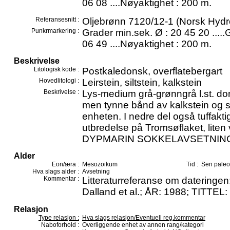
06 08 ....Nøyaktighet : 200 m.
Referansesnitt :
Oljebrønn 7120/12-1 (Norsk Hydr
Punkrmarkering :
Grader min.sek. Ø : 20 45 20 .....
06 49 ....Nøyaktighet : 200 m.
Beskrivelse
Litologisk kode :
Postkaledonsk, overflatebergart
Hovedlitologi :
Leirstein, siltstein, kalkstein
Beskrivelse :
Lys-medium grå-grønngrå l.st. dom
men tynne bånd av kalkstein og sil
enheten. I nedre del også tuffakti
utbredelse på Tromsøflaket, liten
DYPMARIN SOKKELAVSETNIN
Alder
Eon/æra :
Mesozoikum
Tid :
Sen paleo
Hva slags alder :
Avsetning
Kommentar :
Litteraturreferanse om datering
Dalland et al.; ÅR: 1988; TITTEL:
Relasjon
Type relasjon :
Hva slags relasjon/Eventuell reg.kommentar
Naboforhold :
Overliggende enhet av annen rang/kategori