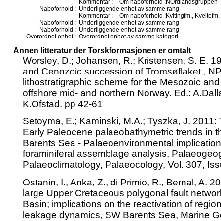
Kommentar :
Om naboforhold :NOrdlandsgruppen
Naboforhold :
Underliggende enhet av samme rang
Kommentar :
Om naboforhold :Kvitingfm., Kveitefm.
Naboforhold :
Underliggende enhet av samme rang
Naboforhold :
Underliggende enhet av samme rang
Overordnet enhet :
Overordnet enhet av samme kategori
Annen litteratur der Torskformasjonen er omtalt
Worsley, D.; Johansen, R.; Kristensen, S. E. 
and Cenozoic succession of Tromsøflaket., NPD
lithostratigraphic scheme for the Mesozoic an
offshore mid- and northern Norway. Ed.: A.Dal
K.Ofstad. pp 42-61
Setoyma, E.; Kaminski, M.A.; Tyszka, J. 2011:
Early Paleocene palaeobathymetric trends in 
Barents Sea - Palaeoenvironmental implication
foraminiferal assemblage analysis, Palaeogeo
Palaeoclimatology, Palaeocology, Vol. 307, Iss
Ostanin, I., Anka, Z., di Primio, R., Bernal, A. 20
large Upper Cretaceous polygonal fault networ
Basin; implications on the reactivation of regio
leakage dynamics, SW Barents Sea, Marine G