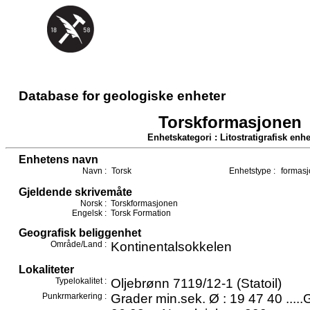
Database for geologiske enheter
Torskformasjonen
Enhetskategori : Litostratigrafisk enhe
Enhetens navn
Navn :
Torsk
Enhetstype :
formasj
Gjeldende skrivemåte
Norsk :
Torskformasjonen
Engelsk :
Torsk Formation
Geografisk beliggenhet
Område/Land :
Kontinentalsokkelen
Lokaliteter
Typelokalitet :
Oljebrønn 7119/12-1 (Statoil)
Punkrmarkering :
Grader min.sek. Ø : 19 47 40 .....