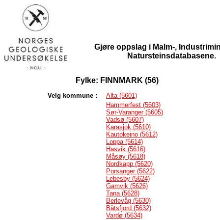
Gjøre oppslag i Malm-, Industrimin
Natursteinsdatabasene.
Fylke: FINNMARK (56)
Velg kommune :
Alta (5601)
Hammerfest (5603)
Sør-Varanger (5605)
Vadsø (5607)
Karasjok (5610)
Kautokeino (5612)
Loppa (5614)
Hasvik (5616)
Måsøy (5618)
Nordkapp (5620)
Porsanger (5622)
Lebesby (5624)
Gamvik (5626)
Tana (5628)
Berlevåg (5630)
Båtsfjord (5632)
Vardø (5634)