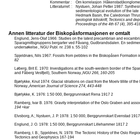
Kommentar :
Om korrelasjon :Håkenstad(konglome
Litteraturref. :
Nystuen, Johan Petter 1987: Synthesis
sedimentological evolution of the lat
Hedmark Basin, the Caledonian Thrust
geologisk tidsskrift; Tectonics and de
Proceedings of the 4th 67 (4), 395-41
Annen litteratur der Biskopåsformasjonen er omtalt
Englund, Jens-Olaf 1966: Studies on the latest precambrian and eocambri
Sparagmittsgruppens bergarter ved Fåvang, Gudbrandsdalen. En sediment
undersøkelse., NGU Publ. nr. 238 s. 55-102
Spjeldnæs, Nils 1967: Fossils from pebbles in the Biskopåsen Formation 
82
Løberg, Brit E. 1970: Investigations at the south-western border of the Spa
and Fåberg Vestfjell), Southern Norway.,
NGU 266, 160-205
Bjørlykke, Knut 1974: Glacial striations on clast from the Moelv tillite of t
Norway.,
American Journal of Science 274, 443-448
Bjørlykke, K. 1976: 1:50 000, Berggrunnskart Rena 1917 2
Ramberg, Ivar B. 1976: Gravity interpretation of the Oslo Graben and asso
194 +kar
Elvsborg, A.; Nystuen, J. P. 1978: 1:50 000, Berggrunnskart Evenstad 1917
Englund, J. O. 1978: 1:50 000, Berggrunnskart Lillehammer 1817 2
Ramberg, I. B.; Spjeldnes, N. 1978: The Tectonic History of the Oslo Regio
Tectonics and Geophysics 167-194