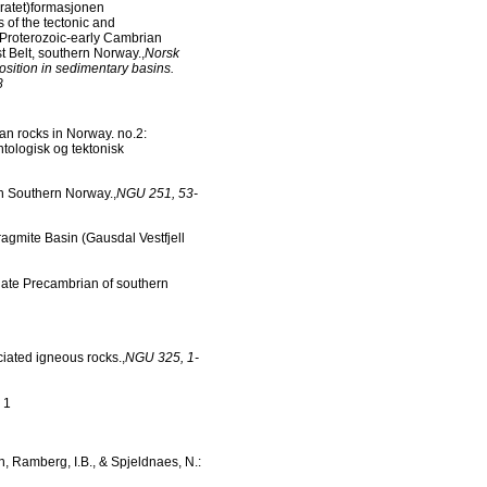
ratet)formasjonen
 of the tectonic and
e Proterozoic-early Cambrian
 Belt, southern Norway.,
Norsk
position in sedimentary basins.
8
an rocks in Norway. no.2:
ologisk og tektonisk
in Southern Norway.,
NGU 251, 53-
ragmite Basin (Gausdal Vestfjell
he late Precambrian of southern
ciated igneous rocks.,
NGU 325, 1-
 1
n, Ramberg, I.B., & Spjeldnaes, N.: