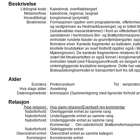
Beskrivelse
Litologisk kode :
Kaledonsk, overflatebergart
Metamorfose :
kaledonsk, regional, lavgrad
Hovedlitologi :
konglomerat (polymikt)
Beskrivelse :
Formasjonen opptrer som prograderende, vifteformed
og vestgrensen av Hedmarkbassenget, og er tolket ti
(subakvatiske massestrømmer) i front av viftedeltaer.E
sandsteiner i henholdsvis Biri- og Brøttumformasjon
innholder rundete klaster av grunnfjellsbergarter, opp
flomstore elver. Kantede fragmenter av kalkstein, kal
knollete brudstykker av svart fosforitt opptrer også i
Mjøsregionen). De kantede fragmentene relateres til B
svært likt Atnakvartsitten er også funnet i konglome
innholder lokalt (ved Fåvang)anorthositt, en bergart s
omkringliggende krystalline bergartene. Dette har vært
Biskopåskongloemratet er transportert bort fra sitt o
Alder
Eon/æra :
Proterozoikum
Tid :
senprotero
Hva slags alder :
Avsetning
Dateringsmetode :
korrelasjon (Sammenligning med lignende forhold and
Relasjon
Type relasjon :
Hva slags relasjon/Eventuell reg.kommentar
Naboforhold :
Overliggende enhet av samme rang
Naboforhold :
Underliggende enhet av samme rang
Naboforhold :
Underliggende enhet av samme rang
Kommentar :
Om naboforhold :Brøttumsformasjonen,
Naboforhold :
Sideliggende enhet
Overordnet enhet :
Overordnet enhet av samme kategori
Korrelasjon :
Korrelerende enhet