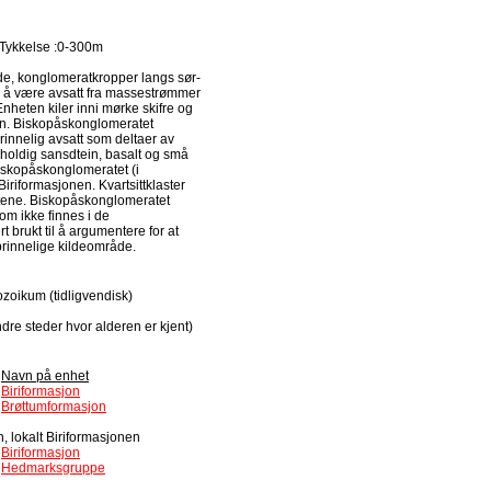
Tykkelse :
0-300m
e, konglomeratkropper langs sør-
l å være avsatt fra massestrømmer
nheten kiler inni mørke skifre og
en. Biskopåskonglomeratet
rinnelig avsatt som deltaer av
kholdig sansdtein, basalt og små
 Biskopåskonglomeratet (i
iriformasjonen. Kvartsittklaster
ratene. Biskopåskonglomeratet
om ikke finnes i de
 brukt til å argumentere for at
pprinnelige kildeområde.
zoikum (tidligvendisk)
re steder hvor alderen er kjent)
Navn på enhet
Biriformasjon
Brøttumformasjon
 lokalt Biriformasjonen
Biriformasjon
Hedmarksgruppe