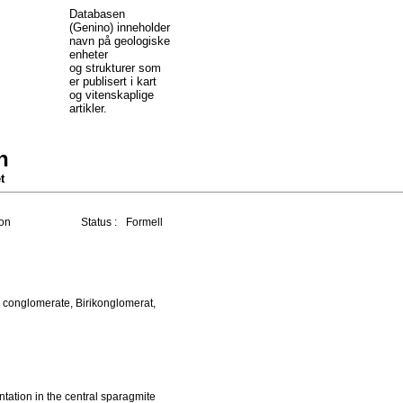
Databasen
(Genino) inneholder
navn på geologiske
enheter
og strukturer som
er publisert i kart
og vitenskaplige
artikler.
n
t
on
Status :
Formell
conglomerate, Birikonglomerat,
tation in the central sparagmite