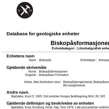
Database for geologiske enheter
Biskopåsformasjone
Enhetskategori : Litostratigrafisk enhe
Enhetens navn
Navn :
Biskopås
Enhetstype :
formasj
Gjeldende skrivemåte
Norsk :
Biskopåsformasjonen
Engelsk :
Biskopåsen Formation
Andre, ikke foretrukne navn :
Biskopåskonglomerat, Biskopåsen 
Biri konglomerat
Andre navn.
Bjørlykke, Knut O. 1905: Det centrale Norges fjeldbygning,
NGU 39, 595
Gjeldende definisjon og beskrivelse av enheten
Bjørlykke, Knut; Elvsborg, Arvid; Høy, Tore 1976: Late precambrian sedimen