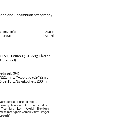
brian and Eocambrian stratigraphy
k skrivemåte
Status
ormation
Formel
817-2); Follebu (1817-3); Fåvang
a (1917-3)
Hedmark (04)
221 m..... Y-koord: 6762492 m.
0 59 15 ....Nøyaktighet : 200 m.
erveiende undre og midtre
runnfjellsvinduer. Grense i vest og
e Framfjord - Lom - Alvdal - Brekken -
i vest mot "gneiskomplekset", lenger
eserie).