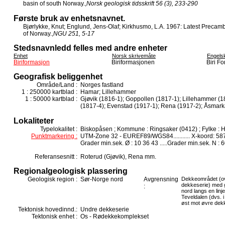
basin of south Norway.,
Norsk geologisk tidsskrift 56 (3), 233-290
Første bruk av enhetsnavnet.
Bjørlykke, Knut; Englund, Jens-Olaf; Kirkhusmo, L.A. 1967: Latest Precam
of Norway.,
NGU 251, 5-17
Stedsnavnledd felles med andre enheter
Enhet
Norsk skrivemåte
Engels
Biriformasjon
Biriformasjonen
Biri F
Geografisk beliggenhet
Område/Land :
Norges fastland
1 : 250000 kartblad :
Hamar; Lillehammer
1 : 50000 kartblad :
Gjøvik (1816-1); Goppollen (1817-1); Lillehammer (1
(1817-4); Evenstad (1917-1); Rena (1917-2); Åsmark
Lokaliteter
Typelokalitet :
Biskopåsen ; Kommune : Ringsaker (0412) ; Fylke : 
Punktmarkering :
UTM-Zone 32 - EUREF89/WGS84........... X-koord: 587
Grader min.sek. Ø : 10 36 43 .....Grader min.sek. N : 6
Referansesnitt :
Roterud (Gjøvik), Rena mm.
Regionalgeologisk plassering
Geologisk region :
Sør-Norge nord
Avgrensning
Dekkeområdet (ov
dekkeserie) med g
:
nord langs en linj
Teveldalen (dvs. 
øst mot øvre dekk
Tektonisk hovedinnd.:
Undre dekkeserie
Tektonisk enhet :
Os - Rødekkekomplekset